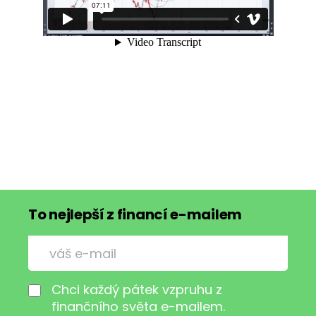
To nejlepší z financí e-mailem
Chci každý pátek vzpruhu z
finančního světa e-mailem.