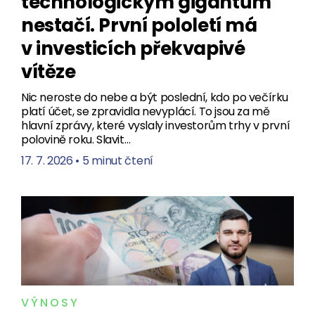
technologickým gigantům
nestačí. První pololetí má
v investicích překvapivé
vítěze
Nic neroste do nebe a být poslední, kdo po večírku
platí účet, se zpravidla nevyplácí. To jsou za mě
hlavní zprávy, které vyslaly investorům trhy v první
polovině roku. Slavit…
17. 7. 2026
•
5 minut čtení
VÝNOSY