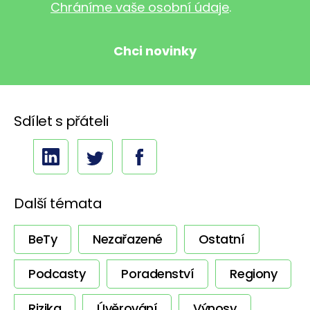
Chráníme vaše osobní údaje
.
Sdílet s přáteli
Další témata
BeTy
Nezařazené
Ostatní
Podcasty
Poradenství
Regiony
Rizika
Úvěrování
Výnosy