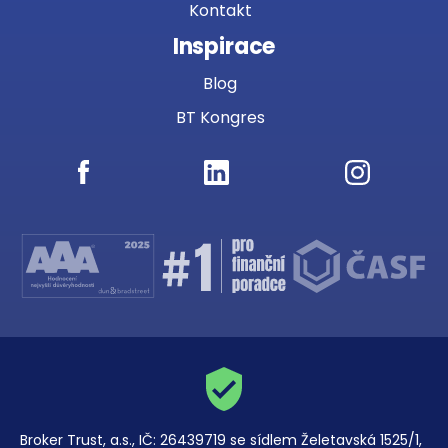
Kontakt
Inspirace
Blog
BT Kongres
Broker Trust, a.s., IČ: 26439719 se sídlem Želetavská 1525/1,