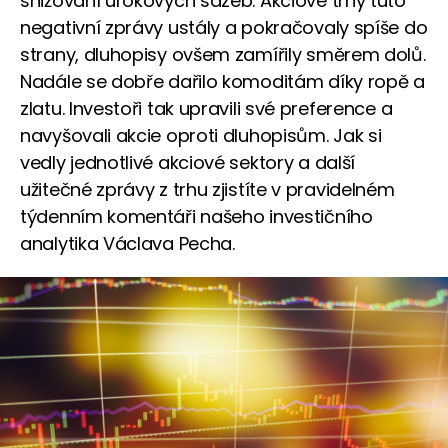
snižování úrokových sazeb. Akciové trhy tuto
negativní zprávy ustály a pokračovaly spíše do
strany, dluhopisy ovšem zamířily směrem dolů.
Nadále se dobře dařilo komoditám díky ropě a
zlatu. Investoři tak upravili své preference a
navyšovali akcie oproti dluhopisům. Jak si
vedly jednotlivé akciové sektory a další
užitečné zprávy z trhu zjistíte v pravidelném
týdenním komentáři našeho investičního
analytika Václava Pecha.