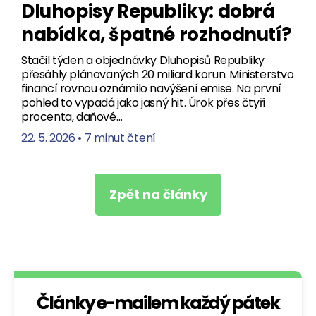
Dluhopisy Republiky: dobrá
nabídka, špatné rozhodnutí?
Stačil týden a objednávky Dluhopisů Republiky
přesáhly plánovaných 20 miliard korun. Ministerstvo
financí rovnou oznámilo navýšení emise. Na první
pohled to vypadá jako jasný hit. Úrok přes čtyři
procenta, daňové…
22. 5. 2026
•
7 minut čtení
Zpět na články
Články e-mailem každý pátek