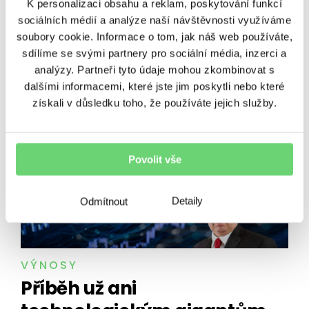
K personalizaci obsahu a reklam, poskytování funkcí
s Pokémon kartami se utrhly
sociálních médií a analýze naší návštěvnosti využíváme
ze řetězu
soubory cookie. Informace o tom, jak náš web používáte,
sdílíme se svými partnery pro sociální média, inzerci a
Sbírám Pokémon karty. A právě proto vám řeknu,
analýzy. Partneři tyto údaje mohou zkombinovat s
proč do nich teď neinvestovat. Pikachu, Charizard
dalšími informacemi, které jste jim poskytli nebo které
nebo třeba Bulbasaur už 30 let baví děti i dospělé
získali v důsledku toho, že používáte jejich služby.
po celém světě. Jenže tyhle…
27. 7. 2026
•
6 minut čtení
Povolit vše
Detaily
Odmítnout
VÝNOSY
Příběh už ani