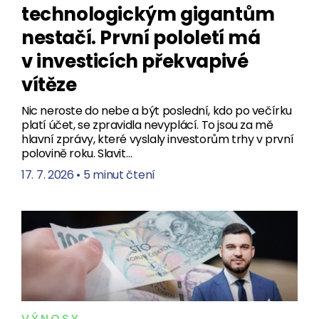
technologickým gigantům
nestačí. První pololetí má
v investicích překvapivé
vítěze
Nic neroste do nebe a být poslední, kdo po večírku
platí účet, se zpravidla nevyplácí. To jsou za mě
hlavní zprávy, které vyslaly investorům trhy v první
polovině roku. Slavit…
17. 7. 2026
•
5 minut čtení
VÝNOSY