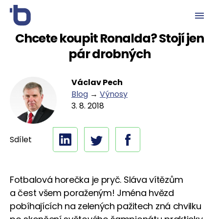
Chcete koupit Ronalda? Stojí jen
pár drobných
Václav Pech
Blog
→
Výnosy
3. 8. 2018
Sdílet
Fotbalová horečka je pryč. Sláva vítězům
a čest všem poraženým! Jména hvězd
pobíhajících na zelených pažitech zná chvilku