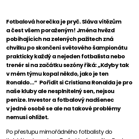
Fotbalová horečka je pryč. Sláva vítězům
a čest všem poraženým! Jména hvězd
pobíhajících na zelených pažitech zná
chvilku po skončení světového šampionátu
prakticky každý a nejeden fotbalista nebo
trenér si na začátku sezóny říká: „Kdyby tak
v mém týmu kopal někdo, jako je ten
Ronaldo…“ Pořídit si Cristiana Ronalda je pro
naše kluby ale nesplnitelný sen, nejsou
peníze. Investor a fotbalový nadšenec
v jedné osobě se ale na takové problémy
nemusí ohlížet.
Po přestupu mimořádného fotbalisty do