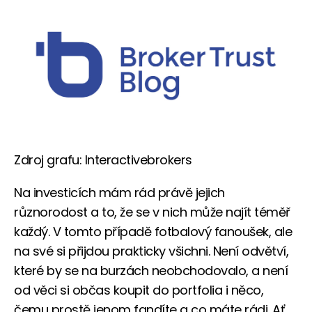
Zdroj grafu: Interactivebrokers
Na investicích mám rád právě jejich
různorodost a to, že se v nich může najít téměř
každý. V tomto případě fotbalový fanoušek, ale
na své si přijdou prakticky všichni. Není odvětví,
které by se na burzách neobchodovalo, a není
od věci si občas koupit do portfolia i něco,
čemu prostě jenom fandíte a co máte rádi. Ať