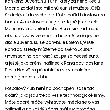
italského Juventusu Turín, který za něho Realu
Madrid zaplatí sto milionů eur, si můžete „CéEr
Sedmičku“ do svého portfolia pořídit doslova za
babku. Akcie Juventusu jsou stejně jako akcie
Manchesteru United nebo Borussie Dortmund
obchodovány veřejně na burze. A cena jedné
akcie Juventusu se pohybuje kolem 0,9 EUR.
Ronalda si tedy můžeme do svého „klubu“
(investičního portfolia) koupit za necelé euro,
a ještě jako prémii našinec k Ronaldovi dostane
Pavla Nedvěda působícího ve vrcholném
managementu klubu.
Fotbalový klub není na pochopení zase tak
složitý, jako jsou třeba velké technologické firmy.
Máte dobré hráče, vyhráváte, média se o vás
zajímají a na každý zápas máte vyprodáno.