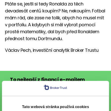
Ptáte se, jestli si tedy Ronalda za těch
devadesát centů koupím? Ne, nekoupím. Fotbal
mám rád, ale zase ne tolik, abych ho musel mít
v portfoliu. A kdybych si měl vybrat pomocí
prosté matematiky, dal bych před Ronaldem
přednost tomu Dortmundu.
Václav Pech, investiční analytik Broker Trustu
To nejlepší z financí e-mailem
Chci každý pátek vzpruhu z
Tato webová stránka používá cookies