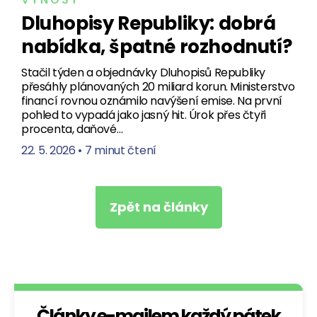
Dluhopisy Republiky: dobrá
nabídka, špatné rozhodnutí?
Stačil týden a objednávky Dluhopisů Republiky
přesáhly plánovaných 20 miliard korun. Ministerstvo
financí rovnou oznámilo navýšení emise. Na první
pohled to vypadá jako jasný hit. Úrok přes čtyři
procenta, daňové…
22. 5. 2026
•
7 minut čtení
Zpět na články
Články e-mailem každý pátek