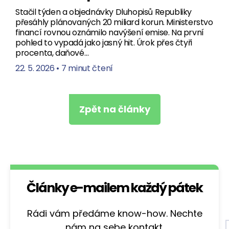
Stačil týden a objednávky Dluhopisů Republiky
přesáhly plánovaných 20 miliard korun. Ministerstvo
financí rovnou oznámilo navýšení emise. Na první
pohled to vypadá jako jasný hit. Úrok přes čtyři
procenta, daňové…
22. 5. 2026
•
7 minut čtení
Zpět na články
Články e-mailem každý pátek
Rádi vám předáme know-how. Nechte
nám na sebe kontakt.