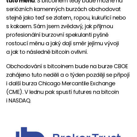
tuto měnu
. S bitcoinem tedy bude možné na
seriózních kamenných burzách obchodovat
stejně jako teď se zlatem, ropou, kukuřicí nebo
s kakaem. Sám jsem zvědavý, jak přijmou
profesionální burzovní spekulanti pyšně
rostoucí měnu a jaký dají směr jejímu vývoji
a jak to následně bitcoin ovlivní.
Obchodování s bitcoinem bude na burze CBOE
zahájeno tuto neděli a o týden později se připojí
i další burza Chicago Mercantile Exchange
(CME). V lednu pak spustí futures na bitcoin
i NASDAQ.