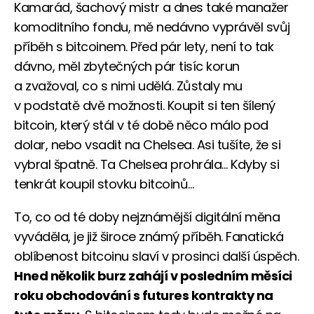
Kamarád, šachový mistr a dnes také manažer
komoditního fondu, mě nedávno vyprávěl svůj
příběh s bitcoinem. Před pár lety, není to tak
dávno, měl zbytečných pár tisíc korun
a zvažoval, co s nimi udělá. Zůstaly mu
v podstatě dvě možnosti. Koupit si ten šílený
bitcoin, který stál v té době něco málo pod
dolar, nebo vsadit na Chelsea. Asi tušíte, že si
vybral špatně. Ta Chelsea prohrála… Kdyby si
tenkrát koupil stovku bitcoinů…
To, co od té doby nejznámější digitální měna
vyváděla, je již široce známý příběh. Fanatická
oblíbenost bitcoinu slaví v prosinci další úspěch.
Hned několik burz zahájí v posledním měsíci
roku obchodování s futures kontrakty na