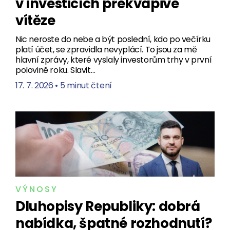
v investicích překvapivé
vítěze
Nic neroste do nebe a být poslední, kdo po večírku
platí účet, se zpravidla nevyplácí. To jsou za mě
hlavní zprávy, které vyslaly investorům trhy v první
polovině roku. Slavit…
17. 7. 2026
•
5 minut čtení
VÝNOSY
Dluhopisy Republiky: dobrá
nabídka, špatné rozhodnutí?