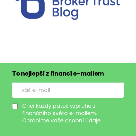
To nejlepší z financí e-mailem
Chci každý pátek vzpruhu z
finančního světa e-mailem.
Chráníme vaše osobní údaje
.