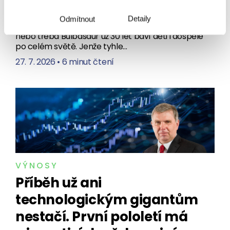
Sbírám Pokémon karty. A právě proto vám řeknu,
Detaily
Odmítnout
proč do nich teď neinvestovat. Pikachu, Charizard
nebo třeba Bulbasaur už 30 let baví děti i dospělé
po celém světě. Jenže tyhle…
27. 7. 2026
•
6 minut čtení
VÝNOSY
Příběh už ani
technologickým gigantům
nestačí. První pololetí má