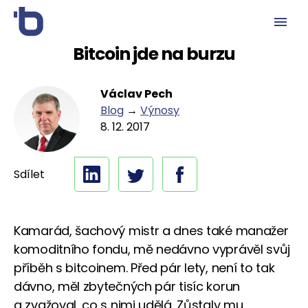
Bitcoin jde na burzu
Václav Pech
Blog
→
Výnosy
8. 12. 2017
Sdílet
Kamarád, šachový mistr a dnes také manažer
komoditního fondu, mě nedávno vyprávěl svůj
příběh s bitcoinem. Před pár lety, není to tak
dávno, měl zbytečných pár tisíc korun
a zvažoval, co s nimi udělá. Zůstaly mu