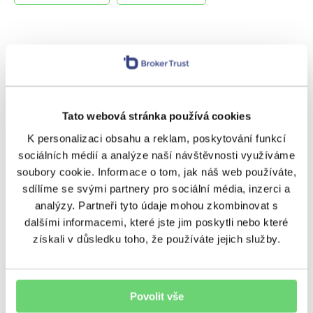
SOUVISEJÍCÍ ČLÁNKY
Tato webová stránka používá cookies
K personalizaci obsahu a reklam, poskytování funkcí
sociálních médií a analýze naší návštěvnosti využíváme
soubory cookie. Informace o tom, jak náš web používáte,
sdílíme se svými partnery pro sociální média, inzerci a
analýzy. Partneři tyto údaje mohou zkombinovat s
VÝNOSY
dalšími informacemi, které jste jim poskytli nebo které
Chytit je všechny? Jako
získali v důsledku toho, že používáte jejich služby.
investici ne. Spekulace
s Pokémon kartami se utrhly
Povolit vše
ze řetězu