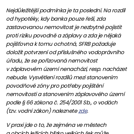
Nejdůležitější podmínka je ta poslední. Na rozdíl
od hypotéky, kdy banka pouze řeší, zda
zastavovanou nemovitost je nezbytné pojistit
proti riziku povodně a záplavy a zda je nějaká
pojišťovna k tomu ochotná, SFRB požaduje
doložit potvrzení od příslušného vodoprávního
úřadu, že se pořizovaná nemovitost
v záplavovém území nenachází, resp. nacházet
nebude. Vysvětlení rozdílů mezi stanovením
povodňové zóny pro potřeby pojištění
nemovitosti a stanovením záplavového území
podle § 66 zákona č. 254/2001 Sb., o vodách
(tzv. vodní zákon) naleznete
zde
.
V praxi jde o to, že zejména ve městech
a obcích ležících blízko velkých řek může