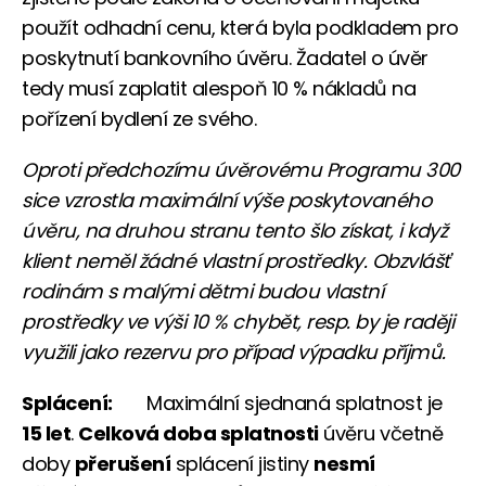
použít odhadní cenu, která byla podkladem pro
poskytnutí bankovního úvěru. Žadatel o úvěr
tedy musí zaplatit alespoň 10 % nákladů na
pořízení bydlení ze svého.
Oproti předchozímu úvěrovému Programu 300
sice vzrostla maximální výše poskytovaného
úvěru, na druhou stranu tento šlo získat, i když
klient neměl žádné vlastní prostředky. Obzvlášť
rodinám s malými dětmi budou vlastní
prostředky ve výši 10 % chybět, resp. by je raději
využili jako rezervu pro případ výpadku příjmů.
Splácení:
Maximální sjednaná splatnost je
15 let
.
Celková doba splatnosti
úvěru včetně
doby
přerušení
splácení jistiny
nesmí