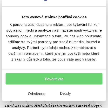
Nároky na ručitele jsou následující. Vstupní věk
maximálně do 55 let a průměrný měsíční
Tato webová stránka používá cookies
příjem za poslední tři měsíce nad 15 000 Kč.
K personalizaci obsahu a reklam, poskytování funkcí
sociálních médií a analýze naší návštěvnosti využíváme
Nároky na zajištění jsou podle mého názoru
soubory cookie. Informace o tom, jak náš web používáte,
nejproblematičtější částí celého úvěrového
sdílíme se svými partnery pro sociální média, inzerci a
programu. Dle dosavadních informací od
analýzy. Partneři tyto údaje mohou zkombinovat s
českých bank poskytujících hypotéky, naprostá
dalšími informacemi, které jste jim poskytli nebo které
většina z nich zástavní právo ve 2. pořadí pro
získali v důsledku toho, že používáte jejich služby.
zajištění hypotéky akceptovat nebude. Drtivá
většina žadatelů se tedy bez alespoň 1 ručitele
neobejde. Nároky na ručitele jsou oproti
Povolit vše
úvěrům ze stavebního spoření mírnější, ale ručit
někomu za úvěr chce dnes jen málokdo.
Detaily
Odmítnout
Nejpravděpodobnější skupinou ručitelů tedy
budou rodiče žadatelů a vzhledem ke věkovým