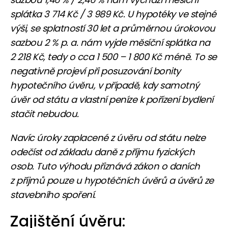
splátka 3 714 Kč / 3 989 Kč. U hypotéky ve stejné
výši, se splatností 30 let a průměrnou úrokovou
sazbou 2 % p. a. nám vyjde měsíční splátka na
2 218 Kč, tedy o cca 1 500 – 1 800 Kč méně. To se
negativně projeví při posuzování bonity
hypotečního úvěru, v případě, kdy samotný
úvěr od státu a vlastní peníze k pořízení bydlení
stačit nebudou.
Navíc úroky zaplacené z úvěru od státu nelze
odečíst od základu daně z příjmu fyzických
osob. Tuto výhodu přiznává zákon o daních
z příjmů pouze u hypotéčních úvěrů a úvěrů ze
stavebního spoření.
Zajištění úvěru: