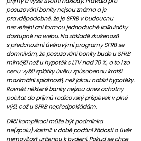
příjmy a vyšší životní náklady. Pravidla pro
posuzování bonity nejsou známa a je
pravděpodobné, že je SFRB v budoucnu
nezveřejní ani formou jednoduché kalkulačky
dostupné na webu. Na základě zkušeností
s předchozími úvěrovými programy SFRB se
domnívám, že posuzování bonity bude u SFRB
mírnější než u hypoték s LTV nad 70 %, a to i za
cenu vyšší splátky úvěru způsobenou kratší
maximální splatností, než jakou nabízí hypotéky.
Rovněž některé banky nejsou dnes ochotny
počítat do příjmů rodičovský příspěvek v plné
výši, což u SFRB nepředpokládám.
Dílčí komplikací může být podmínka
ne(spolu)vlastnit v době podání žádosti o úvěr
nemovitost určenou k bydlení. Pokud se chce