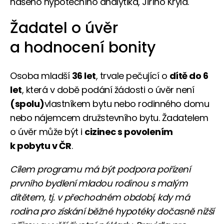
našeho hypotečního analytika, Jiřího Kryla.
Žadatel o úvěr
a hodnocení bonity
Osoba mladší
36 let
, trvale pečující o
dítě do 6
let
, která v době podání žádosti o úvěr není
(spolu)
vlastníkem bytu nebo rodinného domu
nebo nájemcem družstevního bytu. Žadatelem
o úvěr může být i
cizinec s povolením
k pobytu v ČR
.
Cílem programu má být podpora pořízení
prvního bydlení mladou rodinou s malým
dítětem, tj. v přechodném období, kdy má
rodina pro získání běžné hypotéky dočasně nižší