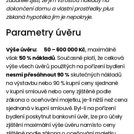
žadatelé zjistí, že jim vzrostou náklady na
dokončení domu a vlastní prostředky plus
získaná hypotéka jim je nepokryje.
Parametry úvěru
Výše úvěru:
50 – 600 000 Kč
, maximálně
však
50 % nákladů
. Současně platí, že celková
výše všech úvěrů použitých na pořízení bydlení
nesmí
přesáhnout 90 %
skutečných nákladů
na výstavbu nebo 90 % kupní ceny sjednané
v kupní smlouvě nebo ceny zjištěné podle
zákona o oceňování majetku, je-li nižší než cena
sjednaná v kupní smlouvě. Byl-li na pořízení
bydlení poskytnut bankovní úvěr, lze pro účely
zjištění maximální výše úvěru namísto ceny
zjištěné podle zákona o oceňování majetku