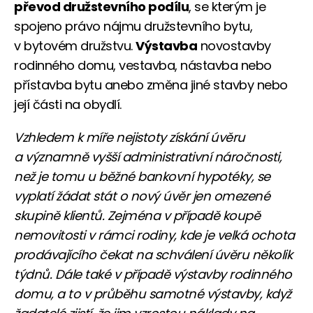
převod družstevního podílu
, se kterým je
spojeno právo nájmu družstevního bytu,
v bytovém družstvu.
Výstavba
novostavby
rodinného domu, vestavba, nástavba nebo
přístavba bytu anebo změna jiné stavby nebo
její části na obydlí.
Vzhledem k míře nejistoty získání úvěru
a významně vyšší administrativní náročnosti,
než je tomu u běžné bankovní hypotéky, se
vyplatí žádat stát o nový úvěr jen omezené
skupině klientů. Zejména v případě koupě
nemovitosti v rámci rodiny, kde je velká ochota
prodávajícího čekat na schválení úvěru několik
týdnů. Dále také v případě výstavby rodinného
domu, a to v průběhu samotné výstavby, když