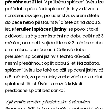
přesáhnout 21 let
. V průběhu splácení úvěru lze
požádat o přerušení splácení jistiny z důvodu
narození, osvojení, poručenství, svěření dítěte
do péče nebo pěstounství dítěte až na dobu 2
let.
Přerušení splácení jistiny
lze povolit také
z důvodu ztráty zaměstnání na dobu delší než 3
měsíce, nemoci trvající déle než 3 měsíce nebo
úmrtí člena domácnosti. Celková doba
přerušení splácení jistiny z těchto důvodů
nesmí přesáhnout opět dobu 2 let. Na začátku
splácení úvěru lze také odložit splácení jistiny až
o 6 měsíců, za podmínky zachování maximální
splatnosti 15 let. Úvěr je možné kdykoli
předčasně splatit bez sankcí.
V již zmiňovaném předchozím úvěrovém
Programu 300 byla maximální splatnosti úvěru