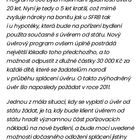
20 let. Nyní je tedy o 5 let kratší, což mírně
zvyšuje nároky na bonitu jak u SFRB tak
i u hypotéky, která bude na pořízení bydlení
použita současně s úvěrem od státu. Nový
úvěrový program ovšem úplně postrádá
největší lákadlo toho předchozího, a to
možnost odpustit z dlužné částky 30 000 Kč za
každé dítě, které se žadatelům narodí
v průběhu splácení úvěru. O takto zvýhodněný
úvěr šlo naposledy požádat v roce 2011.
Jednou z mála situací, kdy se vyplatí o úvěr od
státu žádat, je ta, kdy bude klient úvěrem od
státu hradit významnou část pořizovacích
nákladů na nové bydlení, a bude moci uvedené
možnosti dočasného odložení splácení jistiny