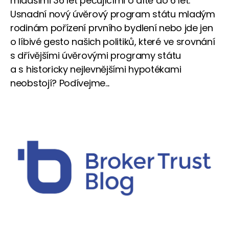
mladšími 36 let pečujícími o dítě do 6 let.
Usnadní nový úvěrový program státu mladým
rodinám pořízení prvního bydlení nebo jde jen
o líbivé gesto našich politiků, které ve srovnání
s dřívějšími úvěrovými programy státu
a s historicky nejlevnějšími hypotékami
neobstojí? Podívejme...