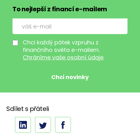
To nejlepší z financí e-mailem
Chci každý pátek vzpruhu z
finančního světa e-mailem.
Chráníme vaše osobní údaje
.
Sdílet s přáteli