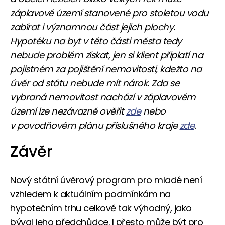
záplavové území stanovené pro stoletou vodu
zabírat i významnou část jejich plochy.
Hypotéku na byt v této části města tedy
nebude problém získat, jen si klient připlatí na
pojistném za pojištění nemovitosti, kdežto na
úvěr od státu nebude mít nárok. Zda se
vybraná nemovitost nachází v záplavovém
území lze nezávazně ověřit
zde
nebo
v povodňovém plánu příslušného kraje
zde
.
Závěr
Nový státní úvěrový program pro mladé není
vzhledem k aktuálním podmínkám na
hypotečním trhu celkově tak výhodný, jako
býval jeho předchůdce. I přesto může být pro