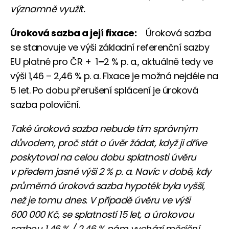
významně využít.
Úroková sazba a její fixace:
Úroková sazba
se stanovuje ve výši základní referenční sazby
EU platné pro ČR + 1
–
2 % p. a., aktuálně tedy ve
výši 1,46 – 2,46 % p. a. Fixace je možná nejdéle na
5 let. Po dobu přerušení splácení je úroková
sazba poloviční.
Také úroková sazba nebude tím správným
důvodem, proč stát o úvěr žádat, když ji dříve
poskytoval na celou dobu splatnosti úvěru
v předem jasné výši 2 % p. a. Navíc v době, kdy
průměrná úroková sazba hypoték byla vyšší,
než je tomu dnes. V případě úvěru ve výši
600 000 Kč, se splatností 15 let, a úrokovou
sazbou 1,46 % / 2,46 % nám vychází měsíční