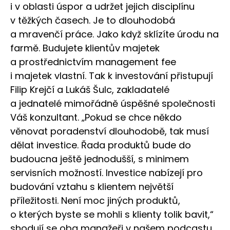
i v oblasti úspor a udržet jejich disciplínu
v těžkých časech. Je to dlouhodobá
a mravenčí práce. Jako když sklízíte úrodu na
farmě. Budujete klientův majetek
a prostřednictvím management fee
i majetek vlastní. Tak k investování přistupují
Filip Krejčí a Lukáš Šulc, zakladatelé
a jednatelé mimořádně úspěšné společnosti
Váš konzultant. „Pokud se chce někdo
věnovat poradenství dlouhodobě, tak musí
dělat investice. Řada produktů bude do
budoucna ještě jednodušší, s minimem
servisních možností. Investice nabízejí pro
budování vztahu s klientem největší
příležitosti. Není moc jiných produktů,
o kterých byste se mohli s klienty tolik bavit,“
shodují se oba manažeři v našem podcastu