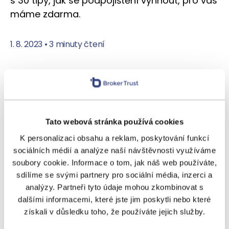
s 30 tipy, jak se podpojištění vyhnout, pro vás
máme zdarma.
1. 8. 2023
•
3 minuty čtení
Tato webová stránka používá cookies
K personalizaci obsahu a reklam, poskytování funkcí
sociálních médií a analýze naší návštěvnosti využíváme
soubory cookie. Informace o tom, jak náš web používáte,
sdílíme se svými partnery pro sociální média, inzerci a
analýzy. Partneři tyto údaje mohou zkombinovat s
Martin Macho: Díky péči o kmen
dalšími informacemi, které jste jim poskytli nebo které
jsme loni měli dvojnásobný
získali v důsledku toho, že používáte jejich služby.