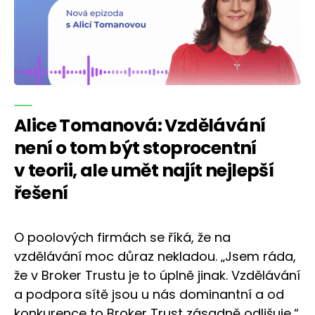
Alice Tomanová: Vzdělávání
není o tom být stoprocentní
v teorii, ale umět najít nejlepší
řešení
O poolových firmách se říká, že na
vzdělávání moc důraz nekladou. „Jsem ráda,
že v Broker Trustu je to úplně jinak. Vzdělávání
a podpora sítě jsou u nás dominantní a od
konkurence to Broker Trust zásadně odlišuje,“