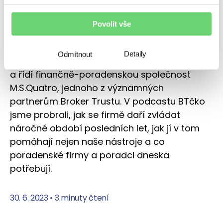
obrat
Povolit vše
Vystudovaný silnoproudař zůstal věrný
pojistkám, i když ty elektrické vyměnil za
Detaily
Odmítnout
pojišťovnictví. Martin Macho spoluvlastní
a řídí finančně-poradenskou společnost
M.S.Quatro, jednoho z významných
partnerům Broker Trustu. V podcastu BTčko
jsme probrali, jak se firmě daří zvládat
náročné období posledních let, jak jí v tom
pomáhají nejen naše nástroje a co
poradenské firmy a poradci dneska
potřebují.
30. 6. 2023
•
3 minuty čtení