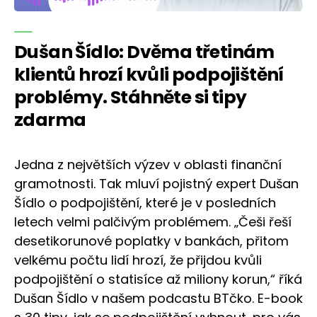
Dušan Šídlo: Dvěma třetinám
klientů hrozí kvůli podpojištění
problémy. Stáhněte si tipy
zdarma
Jedna z největších výzev v oblasti finanční
gramotnosti. Tak mluví pojistný expert Dušan
Šídlo o podpojištění, které je v posledních
letech velmi palčivým problémem. „Češi řeší
desetikorunové poplatky v bankách, přitom
velkému počtu lidí hrozí, že přijdou kvůli
podpojištění o statisíce až miliony korun,“ říká
Dušan Šídlo v našem podcastu BTčko. E-book