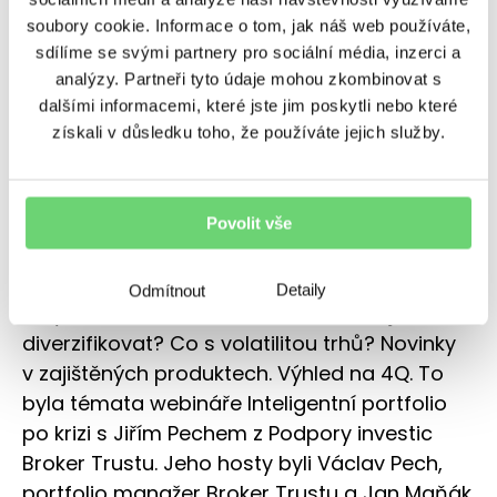
soubory cookie. Informace o tom, jak náš web používáte,
sdílíme se svými partnery pro sociální média, inzerci a
analýzy. Partneři tyto údaje mohou zkombinovat s
dalšími informacemi, které jste jim poskytli nebo které
získali v důsledku toho, že používáte jejich služby.
Záznam z webináře Inteligentní
portfolio po krizi
Povolit vše
Jak postavit inteligentní portfolio pro
budoucí roky? Jaké výnosy očekávat? Jaký
Detaily
Odmítnout
smysl má investiční horizont? Proč a jak
diverzifikovat? Co s volatilitou trhů? Novinky
v zajištěných produktech. Výhled na 4Q. To
byla témata webináře Inteligentní portfolio
po krizi s Jiřím Pechem z Podpory investic
Broker Trustu. Jeho hosty byli Václav Pech,
portfolio manažer Broker Trustu a Jan Maňák