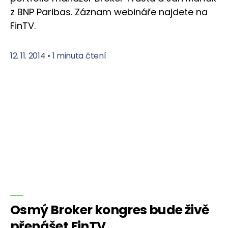
z BNP Paribas. Záznam webináře najdete na
FinTV.
12. 11. 2014
•
1 minuta čtení
Osmý Broker kongres bude živě
přenášet FinTV