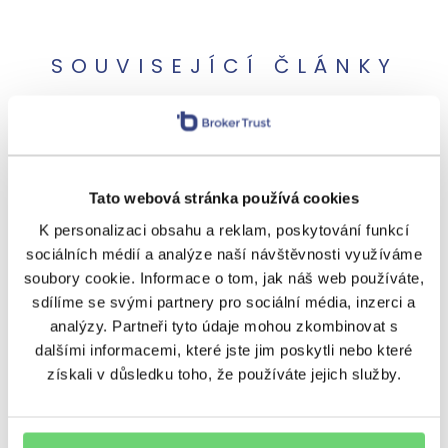
SOUVISEJÍCÍ ČLÁNKY
Tato webová stránka používá cookies
K personalizaci obsahu a reklam, poskytování funkcí
sociálních médií a analýze naší návštěvnosti využíváme
soubory cookie. Informace o tom, jak náš web používáte,
OSTATNÍ
sdílíme se svými partnery pro sociální média, inzerci a
Balanc ve finančním
analýzy. Partneři tyto údaje mohou zkombinovat s
poradenství. BT Kongres se
dalšími informacemi, které jste jim poskytli nebo které
získali v důsledku toho, že používáte jejich služby.
zaměří na to, jak úspěšně
rozvíjet byznys a mít