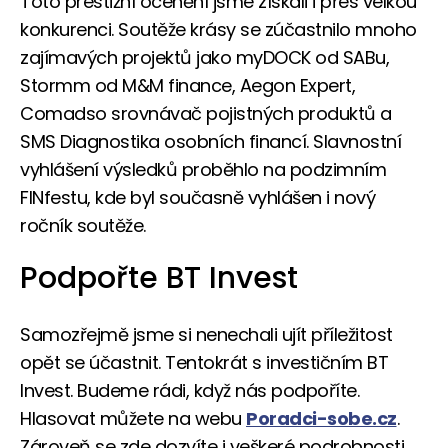
Toto prestižní ocenění jsme získali i přes velkou
konkurenci. Soutěže krásy se zúčastnilo mnoho
zajímavých projektů jako myDOCK od SABu,
Stormm od M&M finance, Aegon Expert,
Comadso srovnávač pojistných produktů a
SMS Diagnostika osobních financí. Slavnostní
vyhlášení výsledků proběhlo na podzimním
FINfestu, kde byl současně vyhlášen i nový
ročník soutěže.
Podpořte BT Invest
Samozřejmě jsme si nenechali ujít příležitost
opět se účastnit. Tentokrát s investičním BT
Invest. Budeme rádi, když nás podpoříte.
Hlasovat můžete na webu
Poradci-sobe.cz
.
Zároveň se zde dozvíte i veškeré podrobnosti