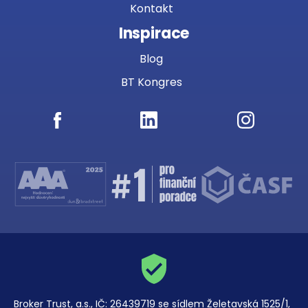
Kontakt
Inspirace
Blog
BT Kongres
Broker Trust, a.s., IČ: 26439719 se sídlem Želetavská 1525/1,