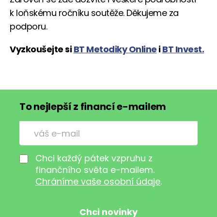
k loňskému ročníku soutěže. Děkujeme za
podporu.
Vyzkoušejte si
BT Metodiky Online
i
BT Invest.
To nejlepší z financí e-mailem
Chci každý pátek vzpruhu z
finančního světa e-mailem.
Chráníme vaše osobní údaje
.