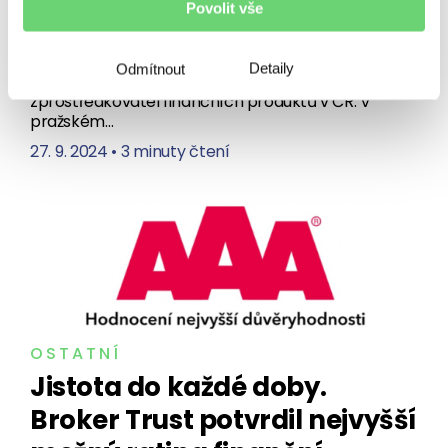
naplněný život
Povolit vše
Více jak 20 přednášek a panelových diskuzí expertů
čeká na účastníky BT Kongresu. Akci pořádá už ve
Detaily
Odmítnout
čtvrtek 24. října Broker Trust, největší
zprostředkovatel finančních produktů v ČR. V
pražském…
27. 9. 2024
•
3 minuty čtení
OSTATNÍ
Jistota do každé doby.
Broker Trust potvrdil nejvyšší