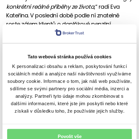
konkrétní reálné příběhy ze života
,“ radí Eva
Kateřina. V poslední době podle ní znatelně
roste zájem klientů o doplňkové penzijní
spoření, jak se řeší penzijní reforma a také
budoucnost stavebního spoření.
„
Před časem jsme na toto téma pořádali
Tato webová stránka používá cookies
workshop s Jirkou Slámou a zájem byl značný.
K personalizaci obsahu a reklam, poskytování funkcí
Poradci se zajímají jak o certifikace, tak
sociálních médií a analýze naší návštěvnosti využíváme
o produktová školení. Zajistit na penzi by se měl
soubory cookie. Informace o tom, jak náš web používáte,
sdílíme se svými partnery pro sociální média, inzerci a
každý a i z hlediska následných provizí je tento
analýzy. Partneři tyto údaje mohou zkombinovat s
produkt pro finanční poradce zajímavý
.“
dalšími informacemi, které jste jim poskytli nebo které
získali v důsledku toho, že používáte jejich služby.
Obecně si Eva Kateřina, a podle ohlasů i naši
partneři ve východních Čechách, produktová
školení a workshopy chválí. Jsme zase u těch
Povolit vše