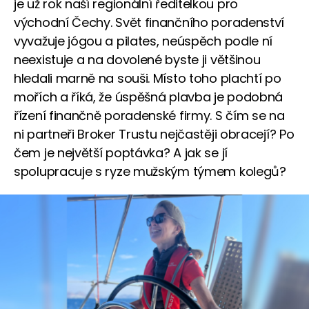
je už rok naší regionální ředitelkou pro
východní Čechy. Svět finančního poradenství
vyvažuje jógou a pilates, neúspěch podle ní
neexistuje a na dovolené byste ji většinou
hledali marně na souši. Místo toho plachtí po
mořích a říká, že úspěšná plavba je podobná
řízení finančně poradenské firmy. S čím se na
ni partneři Broker Trustu nejčastěji obracejí? Po
čem je největší poptávka? A jak se jí
spolupracuje s ryze mužským týmem kolegů?