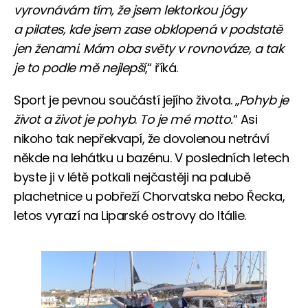
vyrovnávám tím, že jsem lektorkou jógy
a pilates, kde jsem zase obklopená v podstatě
jen ženami. Mám oba světy v rovnováze, a tak
je to podle mě nejlepší
,“ říká.
Sport je pevnou součástí jejího života. „
Pohyb je
život a život je pohyb
.
To je mé motto.
“ Asi
nikoho tak nepřekvapí, že dovolenou netráví
někde na lehátku u bazénu. V posledních letech
byste ji v létě potkali nejčastěji na palubě
plachetnice u pobřeží Chorvatska nebo Řecka,
letos vyrazí na Liparské ostrovy do Itálie.