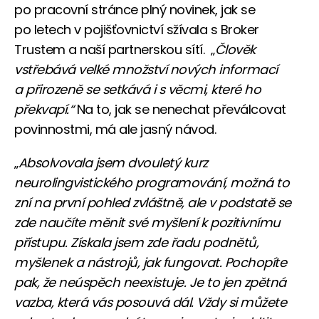
po pracovní stránce plný novinek, jak se
po letech v pojišťovnictví sžívala s Broker
Trustem a naší partnerskou sítí. „
Člověk
vstřebává velké množství nových informací
a přirozeně se setkává i s věcmi, které ho
překvapí.“
Na to, jak se nenechat převálcovat
povinnostmi, má ale jasný návod.
„
Absolvovala jsem dvouletý kurz
neurolingvistického programování, možná to
zní na první pohled zvláštně, ale v podstatě se
zde naučíte měnit své myšlení k pozitivnímu
přístupu. Získala jsem zde řadu podnětů,
myšlenek a nástrojů, jak fungovat. Pochopíte
pak, že neúspěch neexistuje. Je to jen zpětná
vazba, která vás posouvá dál. Vždy si můžete