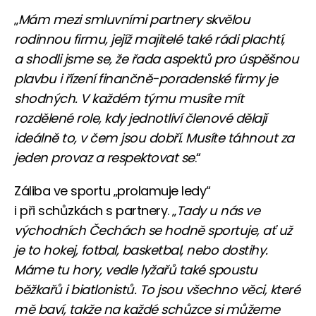
„
Mám mezi smluvními partnery skvělou
rodinnou firmu, jejíž majitelé také rádi plachtí,
a shodli jsme se, že řada aspektů pro úspěšnou
plavbu i řízení finančně-poradenské firmy je
shodných. V každém týmu musíte mít
rozdělené role, kdy jednotliví členové dělají
ideálně to, v čem jsou dobří. Musíte táhnout za
jeden provaz a respektovat se
.“
Záliba ve sportu „prolamuje ledy“
i při schůzkách s partnery. „
Tady u nás ve
východních Čechách se hodně sportuje, ať už
je to hokej, fotbal, basketbal, nebo dostihy.
Máme tu hory, vedle lyžařů také spoustu
běžkařů i biatlonistů. To jsou všechno věci, které
mě baví, takže na každé schůzce si můžeme