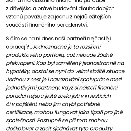
Sama má vlastního finančního poradce
z dřívějška a právě budování dlouhodobých
vztahů považuje za jednu z nejdůležitějších
součástí finančního poradenství.
S čím se na ni dnes naši partneři nejčastěji
obracejí? „
Jednoznačně je to rozšíření
produktového portfolia, což nebude žádné
překvapení. Kdo byl zaměřený jednostranně na
hypotéky, dostal se nyní do velmi složité situace.
Jednou z cest je i navazování spolupráce mezi
jednotlivými partnery. Když si někteří finanční
poradci nejsou ještě zcela jistí v investicích
či v pojištění, nebo jim chybí potřebné
certifikace, mohou fungovat jako tipaři pro jiné
společnosti. Postupně se při tom mohou
doškolovat a začít sjednávat tyto produkty