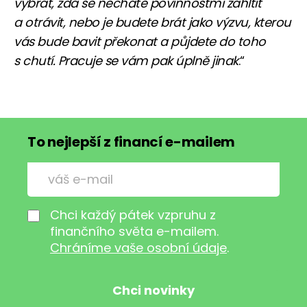
vybrat, zda se necháte povinnostmi zahltit
a otrávit, nebo je budete brát jako výzvu, kterou
vás bude bavit překonat a půjdete do toho
s chutí. Pracuje se vám pak úplně jinak
.“
To nejlepší z financí e-mailem
Chci každý pátek vzpruhu z
finančního světa e-mailem.
Chráníme vaše osobní údaje
.