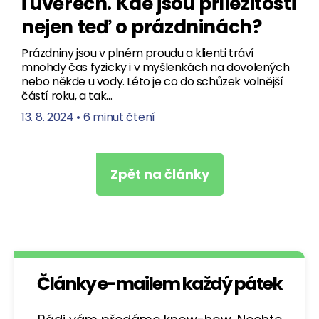
i úvěrech. Kde jsou příležitosti
nejen teď o prázdninách?
Prázdniny jsou v plném proudu a klienti tráví
mnohdy čas fyzicky i v myšlenkách na dovolených
nebo někde u vody. Léto je co do schůzek volnější
částí roku, a tak…
13. 8. 2024
•
6 minut čtení
Zpět na články
Články e-mailem každý pátek