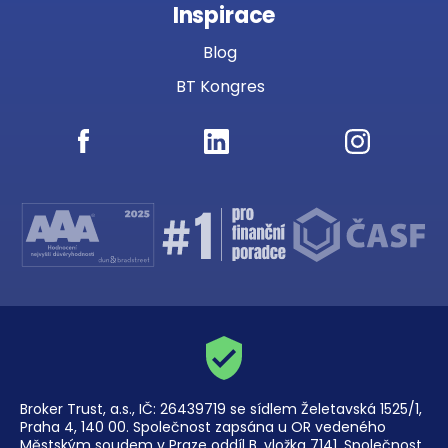
Inspirace
Blog
BT Kongres
Broker Trust, a.s., IČ: 26439719 se sídlem Želetavská 1525/1,
Praha 4, 140 00. Společnost zapsána u OR vedeného
Městským soudem v Praze oddíl B, vložka 7141. Společnost