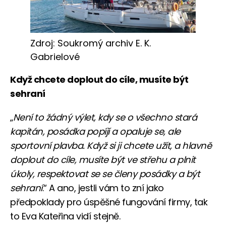
Zdroj: Soukromý archiv E. K.
Gabrielové
Když chcete doplout do cíle, musíte být
sehraní
„
Není to žádný výlet, kdy se o všechno stará
kapitán, posádka popíjí a opaluje se, ale
sportovní plavba. Když si ji chcete užít, a hlavně
doplout do cíle, musíte být ve střehu a plnit
úkoly, respektovat se se členy posádky a být
sehraní
.“ A ano, jestli vám to zní jako
předpoklady pro úspěšné fungování firmy, tak
to Eva Kateřina vidí stejně.