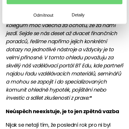
osobních setkání: „
Pořádám přímo u nás
v regionu osobní workshopy a školení
Detaily
Odmítnout
s jednotlivými produktovými manažery a jsem
kolegům moc vděčná za ochotu, že za námi
jezdí. Sejde se nás deset až dvacet finančních
poradců, řešíme napřímo jejich konkrétní
dotazy na jednotlivé nástroje a vždycky je to
velmi přínosné
.
V tomto ohledu považuju za
skvělý náš vzdělávací portál BT Edu, kde partneři
najdou řadu vzdělávacích materiálů, seminářů
a mohou se zapojit i do specializovaných
komunit ohledně hypoték, pojištění nebo
investic a sdílet zkušenosti z praxe.
“
Neúspěch neexistuje, je to jen zpětná vazba
Nijak se netají tím, že poslední rok pro ni byl