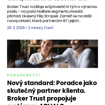
Broker Trust rozšiřuje svůj investiční tým o výraznou
posilu – na pozici ředitele segmentu investic
přichází zkušený Filip Stropek. Zaměří se na další
rozvoj oblastí, které partnerům BT i jejich…
29. 3. 2026
•
3 minuty čtení
PORADENSTVÍ
Nový standard: Poradce jako
skutečný partner klienta.
Broker Trust propojuje