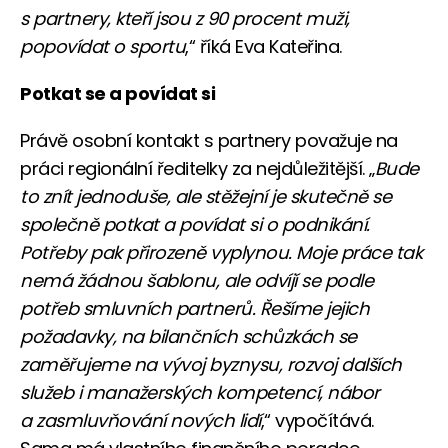
s partnery, kteří jsou z 90 procent muži,
popovídat o sportu
,“ říká Eva Kateřina.
Potkat se a povídat si
Právě osobní kontakt s partnery považuje na
práci regionální ředitelky za nejdůležitější. „
Bude
to znít jednoduše, ale stěžejní je skutečně se
společně potkat a povídat si o podnikání.
Potřeby pak přirozeně vyplynou. Moje práce tak
nemá žádnou šablonu, ale odvíjí se podle
potřeb smluvních partnerů. Řešíme jejich
požadavky, na bilančních schůzkách se
zaměřujeme na vývoj byznysu, rozvoj dalších
služeb i manažerských kompetencí, nábor
a zasmluvňování nových lidí
,“ vypočítává.