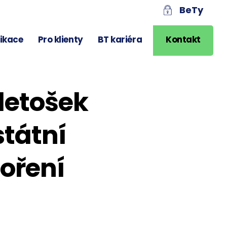
BeTy
likace
Pro klienty
BT kariéra
Kontakt
 letošek
státní
oření