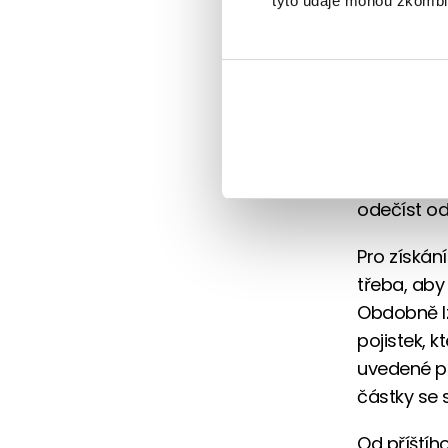
nepřijdete.
tyto údaje mohou zkombino
Budete č
Pokud si s
doplňkové
nejen státn
přesáhnou 
odečíst od
Pro získán
třeba, aby 
Obdobně lz
pojistek, k
uvedené pr
částky se s
Od příštíh