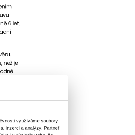
řením
ouvu
ě 6 let,
vadní
věru.
, než je
hodně
itostí
ebko tak
t, je
pokles
štěvnosti využíváme soubory
ům
, inzerci a analýzy. Partneři