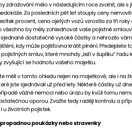
 zdražování mělo v následujícím roce zvolnit, ale s j
 nedokáže. Za posledních pět let stouply ceny nemovit
esítek procent, cena ojetých vozů vzrostla za tři roky
o všechno by měly zohledňovat vaše pojistné smlouv
i sjednané dostatečně vysoké částky a nehrozilo vám
ištění, kdy může pojišťovna krátit plnění. Předejdete 
 pojistných smluv, které mnohdy „leží v šuplíku“ řadu le
ly zvyšující se hodnotu vašeho majetku.
te měli v tomto ohledu nejen na majetkové, ale i na ži
které jste sjednávali už před lety. Některé částky už d
 případě vážné nemoci nebo úrazu by kvůli tomu nem
dostatečnou oporou. Zvažte tedy raději kontrolu a př
i u životních pojistek.
epropadnou poukázky nebo stravenky