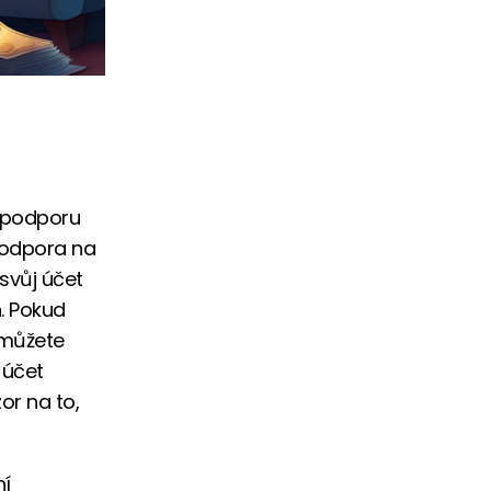
í podporu
 podpora na
svůj účet
n. Pokud
 můžete
 účet
or na to,
ní