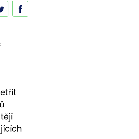
s
etřit
ců
tějí
jících