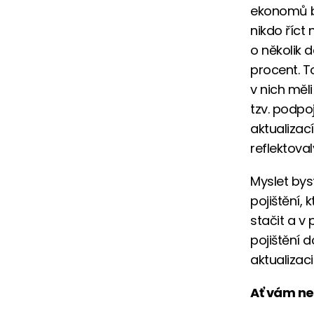
ekonomů by
nikdo říct
o několik d
procent. T
v nich měl
tzv. podpoj
aktualizací
reflektova
Myslet bys
pojištění, 
stačit a v
pojištění 
aktualizaci 
Ať vám n