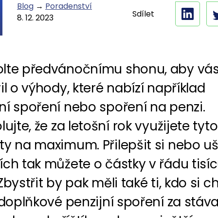
Blog
→
Poradenství
Sdílet
8. 12. 2023
lte předvánočnímu shonu, aby vá
il o výhody, které nabízí například
ní spoření nebo spoření na penzi.
lujte, že za letošní rok využijete tyto
y na maximum. Přilepšit si nebo uš
ch tak můžete o částky v řádu tisí
Zbystřit by pak měli také ti, kdo si ch
 doplňkové penzijní spoření za stáva