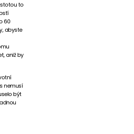
istotou to
ostí
 o 60
y, abyste
tomu
t, aniž by
votní
nes nemusí
uselo být
ípadnou