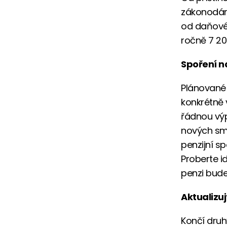
zákonodárc
od daňovéh
ročně 7 20
Spoření n
Plánované 
konkrétně 
řádnou výp
nových sml
penzijní s
Proberte i
penzi bude 
Aktualizu
Končí druh