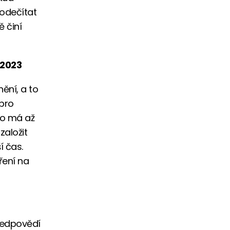
 odečítat
 činí
 2023
ění, a to
 pro
to má až
založit
í čas.
ření na
předpovědí