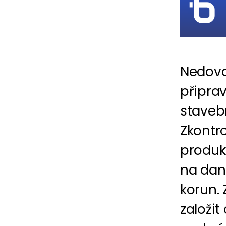
Nedovo
připrav
staveb
Zkontro
produkt
na daní
korun. 
založit