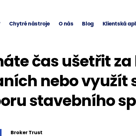
?
Chytré nástroje
O nás
Blog
Klientská ap
áte čas ušetřit za
ních nebo využít 
oru stavebního sp
Broker Trust