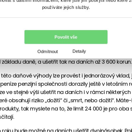
vat s dalšími informacemi, které jste jim poskytli nebo které z
používáte jejich služby.
erpat maximální daňové zvýhodnění?
poříte na penzi ve starším penzijním připojištění, neb
m penzijním spoření, můžete díky svým příspěvkům 
Povolit vše
í podporu, ale snížit si i daně. Vložené peníze, které z
Detaily
Odmítnout
v součtu částku 12 000 korun, lze až do výše 24 000 
 základu daně, a ušetřit tak na daních až 3 600 korun
í této daňové výhody lze provést i jednorázový vklad, 
peníze penzijní společnosti dorazily ještě v letošním r
e ve stejné výši ušetřit na daních i v rámci některých 
teré obsahují riziko „dožití“ či „smrt, nebo dožití“. Máte
odukty, tak myslete na to, že limit 24 000 je pro oba
čítají.
o roku bude možné na daních ušetřit dvojnásobek. Po