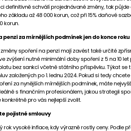
i definitivně schválí projednávané změny, tak půjde
o základu až 48 000 korun, což při 15% daňové sazbě
0 korun.
a penzi za mírnějších podmínek jen do konce roku
změny spoření na penzi mají zavést také určité zpřísn
ve zvýšení nutné minimální doby spoření z 5 na 10 let
latu bez sankcí včetně státního příspěvku. Týkat se 
uv založených po 1. lednu 2024. Pokud si tedy chcete 
poření za nynějších mírnějších podmínek, máte nejvyšš
deálně s finančním profesionálem, jakou strategii spo
konkrétně pro vás nejlepší zvolit.
jte pojistné smlouvy
ý rok vysoké inflace, kdy výrazně rostly ceny. Podle 