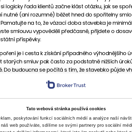
si logicky řada klientů začne klást otázku, jak se spo
ení nutné (ani rozumné) běžet hned do spořitelny sml
 Pamatujte na to, že vázací doba stavebka je minimáln
ste smlouvu vypověděli předčasně, přijdete o dosa
státní příspěvky.
poření je i cesta k získání případného výhodnějšího ú
let starých smluv pak často za podstatně nižších úroků
. Do budoucna se počítá s tím, že stavebko půjde v
 se státními dotacemi například na zateplení nemov
yšování energetické efektivity bydlení. Zahazovat stav
elká škoda a o tom, jak s tímto produktem dále naloži
 poradit s odborníkem.
Tato webová stránka používá cookies
mluv navíc některé stavební spořitelny garantují, že 
eklam, poskytování funkcí sociálních médií a analýze naší náv
pory dorovnají, takže o „extra“ peníze ke svým vklad
 náš web používáte, sdílíme se svými partnery pro sociální média