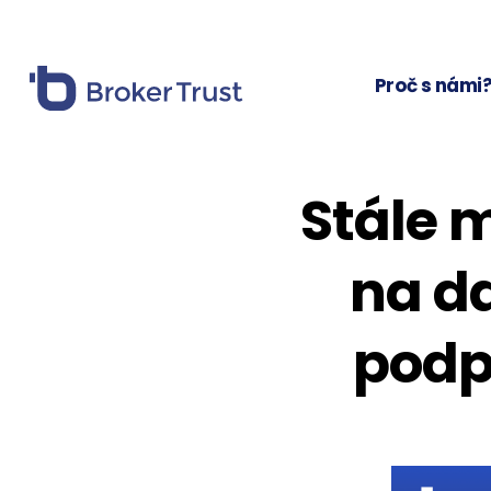
Proč s námi
Stále m
na da
podp