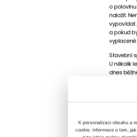
o polovinu 
naložit. N
vypovídat.
a pokud by
vyplacené 
Stavební s
U několik 
dnes běžné
kombinovat
a další zv
může být v
ideální se
U nových s
K personalizaci obsahu a r
státní pod
cookie. Informace o tom, jak