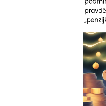
podmíne
pravdě
„penzij