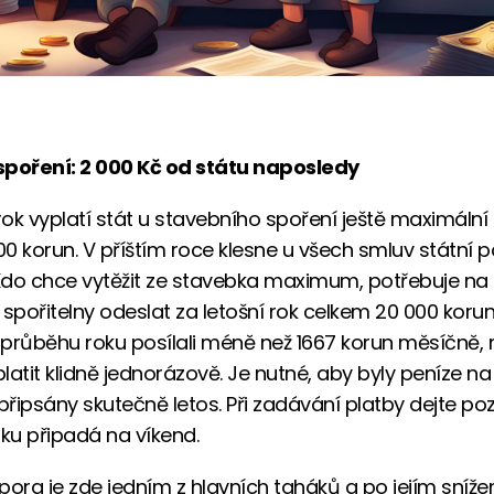
spoření: 2 000 Kč od státu naposledy
 rok vyplatí stát u stavebního spoření ještě maximáln
000 korun. V příštím roce klesne u všech smluv státní
 Kdo chce vytěžit ze stavebka maximum, potřebuje na 
 spořitelny odeslat za letošní rok celkem 20 000 koru
v průběhu roku posílali méně než 1667 korun měsíčně,
latit klidně jednorázově. Je nutné, aby byly peníze na
připsány skutečně letos. Při zadávání platby dejte poz
oku připadá na víkend.
pora je zde jedním z hlavních taháků a po jejím sníže