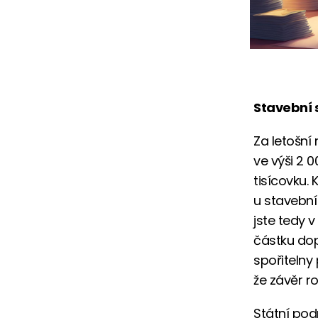
Stavební 
Za letošní
ve výši 2 
tisícovku.
u stavební
jste tedy 
částku dop
spořitelny 
že závěr r
Státní pod