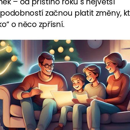
k – od příštího roku s největší
podobností začnou platit změny, k
ko“ o něco zpřísní.