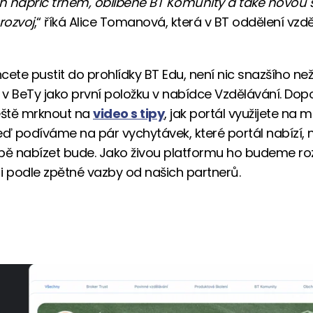
 napříč trhem, oblíbené BT Komunity a také novou 
rozvoj
,“ říká Alice Tomanová, která v BT oddělení vzd
hcete pustit do prohlídky BT Edu, není nic snazšího než
t v BeTy jako první položku v nabídce Vzdělávání. Do
eště mrknout na
video s tipy
, jak portál využijete na
 teď podíváme na pár vychytávek, které portál nabízí,
bě nabízet bude. Jako živou platformu ho budeme roz
i podle zpětné vazby od našich partnerů.