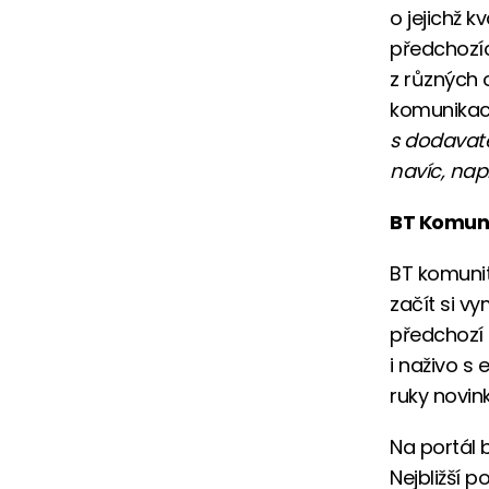
o jejichž 
předchozíc
z různých 
komunikac
s dodavate
navíc, na
BT Komun
BT komunit
začít si v
předchozí 
i naživo s
ruky novin
Na portál 
Nejbližší 