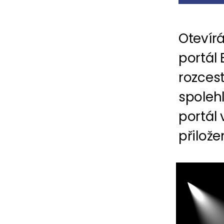
Otevír
portál 
rozcest
spolehl
portál
přilože