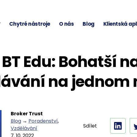
?
Chytré nástroje
O nás
Blog
Klientská ap
 BT Edu: Bohatší 
lávání na jednom 
Broker Trust
Blog
→
Poradenství
,
Sdílet
Vzdělávání
7. 10. 2022