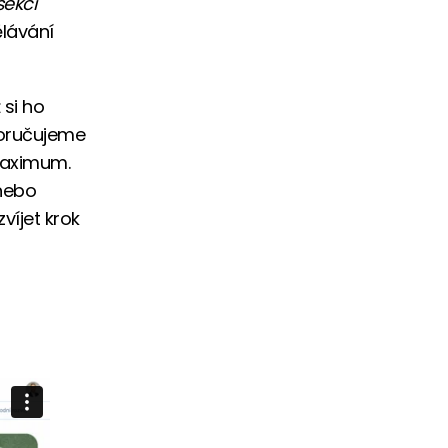
sekci
ělávání
 si ho
poručujeme
 maximum.
 nebo
víjet krok