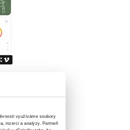
tnerů
osím naše
štěvnosti využíváme soubory
 co byste
, inzerci a analýzy. Partneři
pro nás