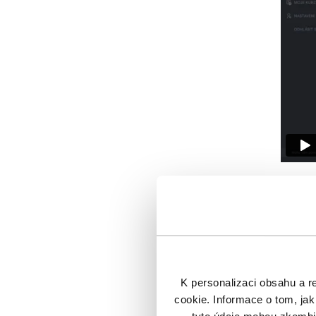
„
Už při výv
a zpětná v
K personalizaci obsahu a r
partnery, 
cookie. Informace o tom, jak
chtěli jin