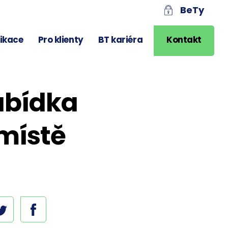
BeTy
likace
Pro klienty
BT kariéra
Kontakt
nabídka
místě