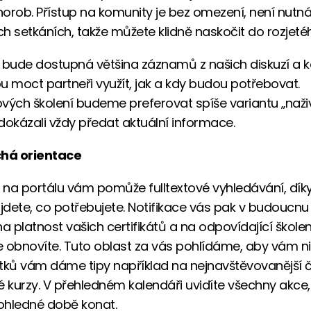
orob. Přístup na komunity je bez omezení, není nutn
h setkáních, takže můžete klidně naskočit do rozjetéh
 bude dostupná většina záznamů z našich diskuzí a k
u moct partneři využít, jak a kdy budou potřebovat.
vých školení budeme preferovat spíše variantu „naži
kázali vždy předat aktuální informace.
há orientace
i na portálu vám pomůže fulltextové vyhledávání, dík
dete, co potřebujete. Notifikace vás pak v budoucnu
a platnost vašich certifikátů a na odpovídající školení
je obnovíte. Tuto oblast za vás pohlídáme, aby vám ni
tků vám dáme tipy například na nejnavštěvovanější č
kurzy. V přehledném kalendáři uvidíte všechny akce,
ohledné době konat.