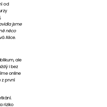
ní od
urzy
,
avidla jsme
vně něco
vá Alice.
blikum, ale
aždý i bez
zíme online
 z první
tkání.
 riziko