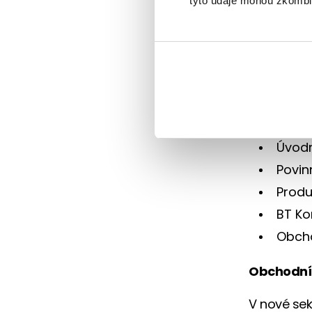
tyto údaje mohou zkombino
velmi cenn
vás byl co 
V portálu n
i novinky,
Pilíře BT 
Úvodn
Povin
Produ
BT Ko
Obcho
Obchodní 
V nové sek