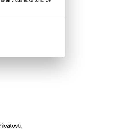
ískali v důsledku toho, že
, aby pro
e jsou zde
ležitosti,