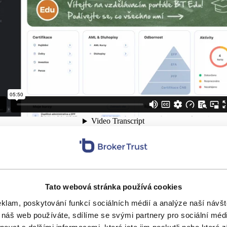
oji BT Edu pro nás byly důležité požadavky našich par
Tato webová stránka používá cookies
azba bude zásadní i při jeho dalším rozvoji. Proto pr
eklam, poskytování funkcí sociálních médií a analýze naší náv
proklikejte se portálem a napište nám, co se vám líbí,
 náš web používáte, sdílíme se svými partnery pro sociální média
ak nebo co byste do budoucna ještě uvítali. Budou to 