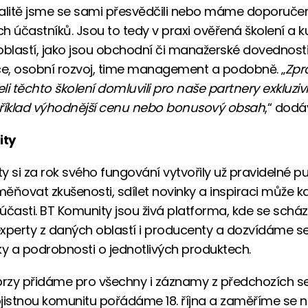
kvalitě jsme se sami přesvědčili nebo máme doporuče
h účastníků. Jsou to tedy v praxi ověřená školení a k
oblastí, jako jsou obchodní či manažerské dovednosti
e, osobní rozvoj, time management a podobně. „
Zpr
li těchto školení domluvili pro naše partnery exkluzi
příklad výhodnější cenu nebo bonusový obsah
,“ dodá
ity
y si za rok svého fungování vytvořily už pravidelné pu
yměňovat zkušenosti, sdílet novinky a inspiraci může k
účasti. BT Komunity jsou živá platforma, kde se schá
 experty z daných oblastí i producenty a dozvídáme se
ky a podrobnosti o jednotlivých produktech.
brzy přidáme pro všechny i záznamy z předchozích se
pojistnou komunitu pořádáme 18. října a zaměříme se na