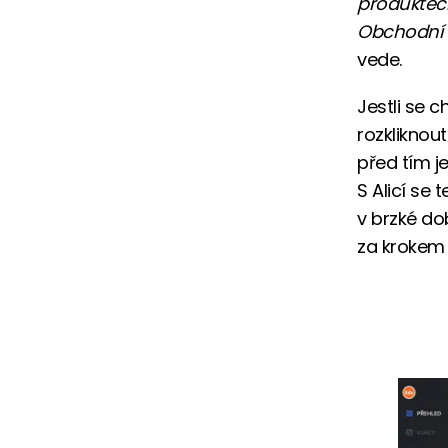
produktech
Obchodní 
vede.
Jestli se c
rozkliknou
před tím j
S Alicí se
v brzké do
za krokem 