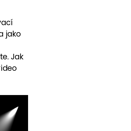
vací
a jako
te. Jak
video