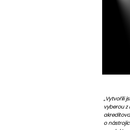
„
Vytvořili
vyberou z 
akreditova
o nástrojí