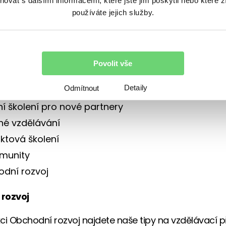
vat s dalšími informacemi, které jste jim poskytli nebo které z
é informace, které nám pomohou portál utvářet tak
používáte jejich služby.
nejužitečnější
,“ vzkazuje Alice.
ajdete několik oblastí, z nichž některé dobře znáte, al
 například sekce Obchodní rozvoj.
Povolit vše
Edu
Detaily
Odmítnout
í školení pro nové partnery
né vzdělávání
ktová školení
munity
dní rozvoj
rozvoj
ci Obchodní rozvoj najdete naše tipy na vzdělávací pří