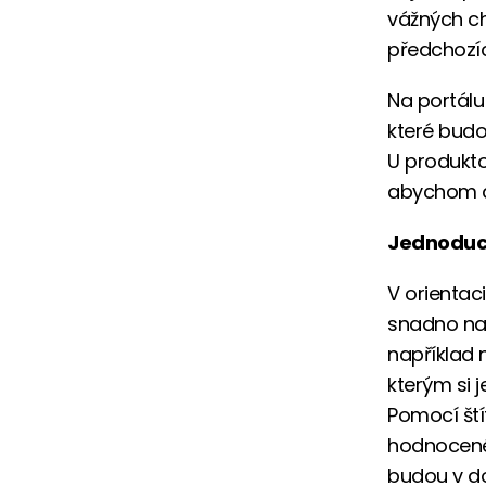
vážných ch
předchozíc
Na portálu
které budo
U produkto
abychom do
Jednoduc
V orientac
snadno naj
například n
kterým si 
Pomocí ští
hodnocené 
budou v d