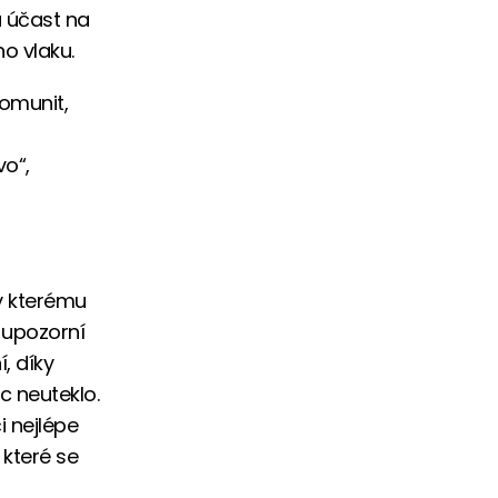
á účast na
o vlaku.
omunit,
vo“,
y kterému
 upozorní
, díky
c neuteklo.
i nejlépe
 které se