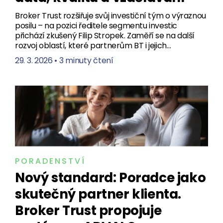
Broker Trust rozšiřuje svůj investiční tým o výraznou
posilu – na pozici ředitele segmentu investic
přichází zkušený Filip Stropek. Zaměří se na další
rozvoj oblastí, které partnerům BT i jejich…
29. 3. 2026
•
3 minuty čtení
PORADENSTVÍ
Nový standard: Poradce jako
skutečný partner klienta.
Broker Trust propojuje