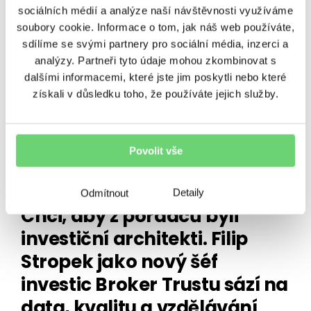
sociálních médií a analýze naší návštěvnosti využíváme
soubory cookie. Informace o tom, jak náš web používáte,
SOUVISEJÍCÍ ČLÁNKY
sdílíme se svými partnery pro sociální média, inzerci a
analýzy. Partneři tyto údaje mohou zkombinovat s
dalšími informacemi, které jste jim poskytli nebo které
získali v důsledku toho, že používáte jejich služby.
Povolit vše
PORADENSTVÍ
Detaily
Odmítnout
Chci, aby z poradců byli
investiční architekti. Filip
Stropek jako nový šéf
investic Broker Trustu sází na
data, kvalitu a vzdělávání