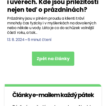
i úvěrech. Kde jsou příležitosti
nejen teď o prázdninách?
Prázdniny jsou v plném proudu a klienti tráví
mnohdy čas fyzicky i v myšlenkách na dovolených
nebo někde u vody. Léto je co do schůzek volnější
částí roku, a tak…
13. 8. 2024
•
6 minut čtení
Zpět na články
Články e-mailem každý pátek