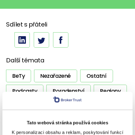
Sdílet s přáteli
Další témata
BeTy
Nezařazené
Ostatní
Podcasty
Poradenství
Regiony
Rizika
Úvěrování
Výnosy
Vzdělávání
Zpravodaj
Tato webová stránka používá cookies
K personalizaci obsahu a reklam, poskytování funkcí