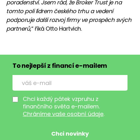
poradenství. Jsem rád, že Broker Trust je na
tomto poli lídrem českého trhu a vedení
podporuje další rozvoj firmy ve prospěch svých
partnerů
,“ říká Otto Hartvich.
To nejlepší z financí e-mailem
Chci každý pátek vzpruhu z
finančního světa e-mailem.
Chráníme vaše osobní údaje
.