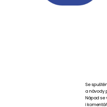
Se spuštěn
a návody př
Nápad se 
i komentář