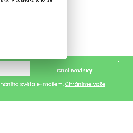
 Budete tak
ískali v důsledku toho, že
 podpořit,
 věnovat:)
nančního světa e-mailem.
Chráníme vaše