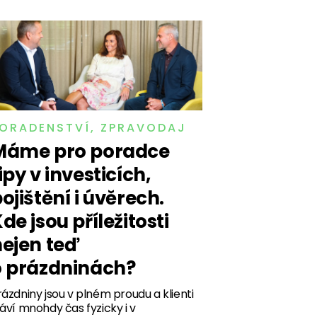
ORADENSTVÍ
,
ZPRAVODAJ
Máme pro poradce
ipy v investicích,
ojištění i úvěrech.
de jsou příležitosti
nejen teď
o prázdninách?
rázdniny jsou v plném proudu a klienti
ráví mnohdy čas fyzicky i v