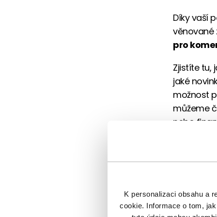
Díky vaší 
věnované 
pro komen
Zjistíte tu
jaké novink
možnost př
můžeme če
nebo finan
Máte nějak
vědět v ko
a využijete
Tip pro vá
K personalizaci obsahu a r
cookie. Informace o tom, jak