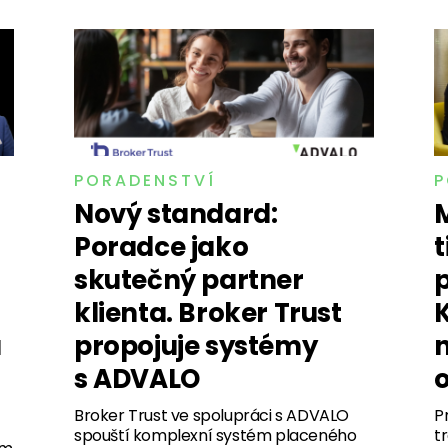
PORADENSTVÍ
P
Nový standard:
Poradce jako
t
skutečný partner
p
klienta. Broker Trust
K
u
propojuje systémy
s ADVALO
Broker Trust ve spolupráci s ADVALO
P
spouští komplexní systém placeného
t