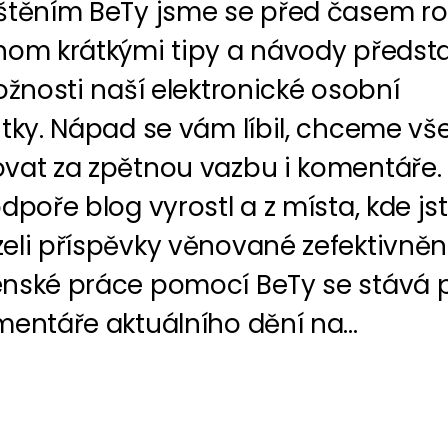
štěním BeTy jsme se před časem roz
hom krátkými tipy a návody představ
ožnosti naší elektronické osobní
ntky. Nápad se vám líbil, chceme v
vat za zpětnou vazbu i komentáře. 
dpoře blog vyrostl a z místa, kde js
eli příspěvky věnované zefektivněn
nské práce pomocí BeTy se stává p
entáře aktuálního dění na...