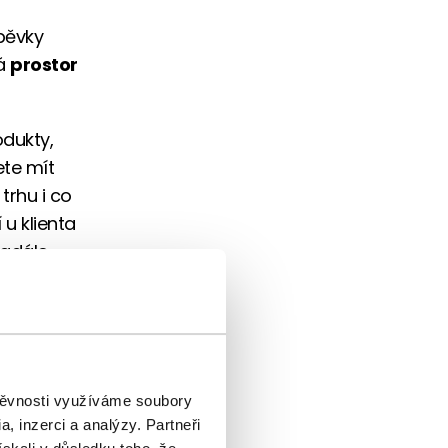
spěvky
vá
prostor
odukty,
ete mít
trhu i co
u klienta
adále.
? Dejte nám
 bavit
štěvnosti využíváme soubory
, inzerci a analýzy. Partneři