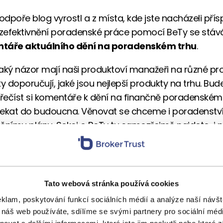
podpoře blog vyrostl a z místa, kde jste nacházeli pří
zefektivnění poradenské práce pomocí BeTy se stá
táře aktuálního dění na poradenském trhu
.
, jaký názor mají naši produktoví manažeři na různé pr
y doporučují, jaké jsou nejlepší produkty na trhu. Bud
ečíst si komentáře k dění na finančně poradenském 
kat do budoucna. Věnovat se chceme i poradenství 
čnímu plánu. Sekci o BeTy tu samozřejmě najdete i n
é téma, o kterém byste si chtěli přečíst naše názory
mentářích. Pevně věříme, že vás budou naše postřehy
 je i ve svém byznyse.
Tato webová stránka používá cookies
s:
eklam, poskytování funkcí sociálních médií a analýze naší náv
 náš web používáte, sdílíme se svými partnery pro sociální média