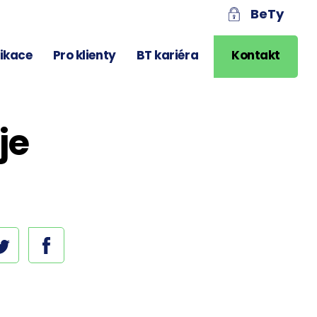
BeTy
likace
Pro klienty
BT kariéra
Kontakt
je