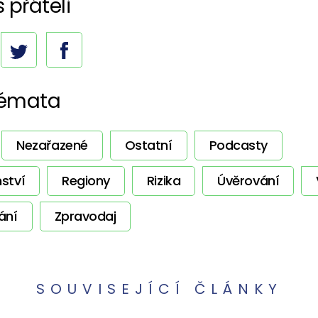
s přáteli
témata
Nezařazené
Ostatní
Podcasty
ství
Regiony
Rizika
Úvěrování
ání
Zpravodaj
SOUVISEJÍCÍ ČLÁNKY