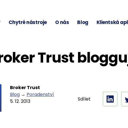
?
Chytré nástroje
O nás
Blog
Klientská ap
roker Trust bloggu
Broker Trust
Blog
→
Poradenství
Sdílet
5. 12. 2013