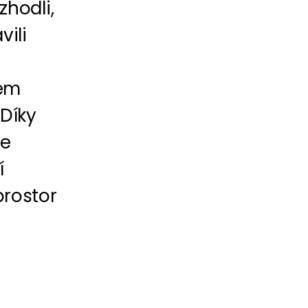
hodli,
ili
šem
Díky
te
í
rostor