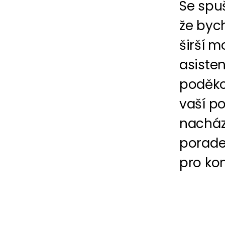
Se spu
že byc
širší m
asiste
poděko
vaší po
nacház
porade
pro kom