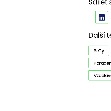
Sdílet 
Další 
BeTy
Poraden
Vzděláv