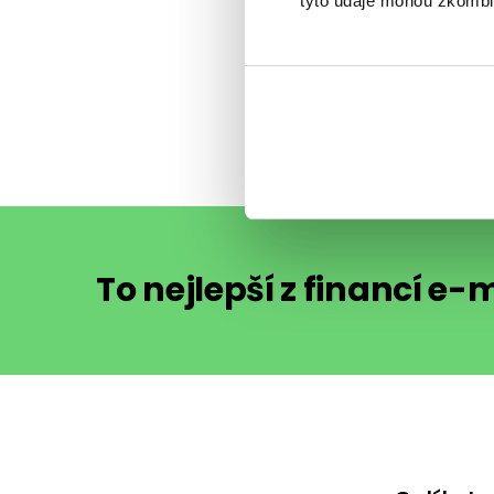
Nechcete-l
tyto údaje mohou zkombino
upozorňov
sdílejte
ho
To nejlepší z financí e