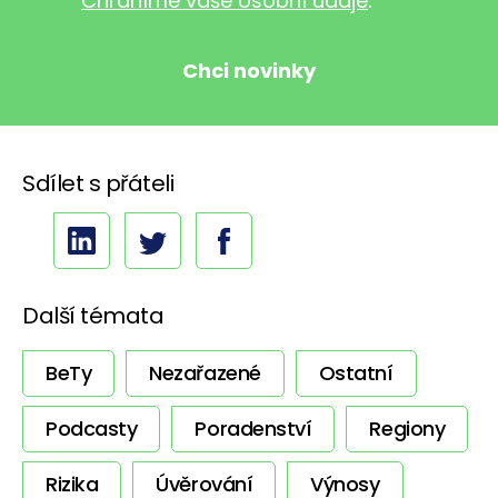
Chráníme vaše osobní údaje
.
Sdílet s přáteli
Další témata
BeTy
Nezařazené
Ostatní
Podcasty
Poradenství
Regiony
Rizika
Úvěrování
Výnosy