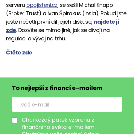
serveru
opojisteni.cz
, se sešli Michal Knapp
(Broker Trust) a Ivan Špirakus (Insia). Pokud jste
ještě nečetli první díl jejich diskuse,
najdete ji
zde
. Dozvíte se mimo jiné, jak se dívají na
regulaci a vývoj na trhu.
Čtěte zde
.
To nejlepší z financí e-mailem
Chci každý pátek vzpruhu z
finančního světa e-mailem.