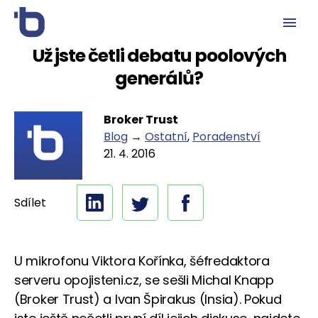
Už jste četli debatu poolových
generálů?
Broker Trust
Blog
→
Ostatní
,
Poradenství
21. 4. 2016
Sdílet
U mikrofonu Viktora Kořínka, šéfredaktora
serveru opojisteni.cz, se sešli Michal Knapp
(Broker Trust) a Ivan Špirakus (Insia). Pokud