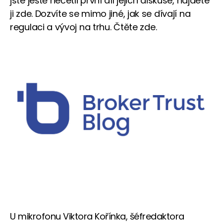
jste ještě nečetli první díl jejich diskuse, najdete
ji zde. Dozvíte se mimo jiné, jak se dívají na
regulaci a vývoj na trhu. Čtěte zde.
U mikrofonu Viktora Kořínka, šéfredaktora