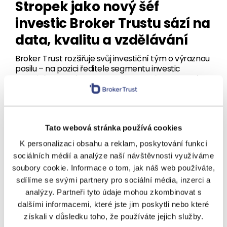
Stropek jako nový šéf
investic Broker Trustu sází na
data, kvalitu a vzdělávání
Broker Trust rozšiřuje svůj investiční tým o výraznou
posilu – na pozici ředitele segmentu investic
přichází zkušený Filip Stropek. Zaměří se na další
rozvoj oblastí, které partnerům BT i jejich…
29. 3. 2026
•
3 minuty čtení
Tato webová stránka používá cookies
K personalizaci obsahu a reklam, poskytování funkcí
sociálních médií a analýze naší návštěvnosti využíváme
soubory cookie. Informace o tom, jak náš web používáte,
sdílíme se svými partnery pro sociální média, inzerci a
analýzy. Partneři tyto údaje mohou zkombinovat s
dalšími informacemi, které jste jim poskytli nebo které
PORADENSTVÍ
získali v důsledku toho, že používáte jejich služby.
Nový standard: Poradce jako