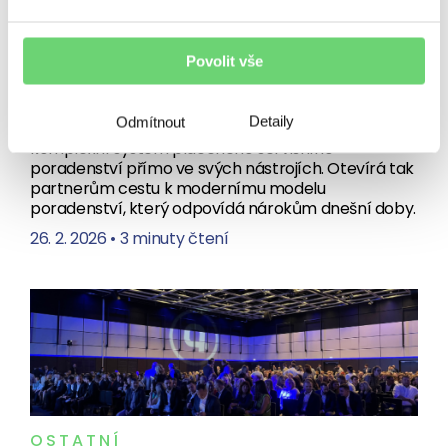
skutečný partner klienta.
Broker Trust propojuje
Povolit vše
systémy s ADVALO
Detaily
Odmítnout
Broker Trust ve spolupráci s ADVALO spouští
komplexní systém placeného servisního
poradenství přímo ve svých nástrojích. Otevírá tak
partnerům cestu k modernímu modelu
poradenství, který odpovídá nárokům dnešní doby.
26. 2. 2026
•
3 minuty čtení
OSTATNÍ