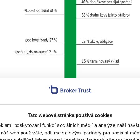
Tato webová stránka používá cookies
Zdroj: AČSS, www.acss.cz
eklam, poskytování funkcí sociálních médií a analýze naší náv
 náš web používáte, sdílíme se svými partnery pro sociální média
ý z AČSS zdůvodňuje oblibu stavebka faktem, že Češi 