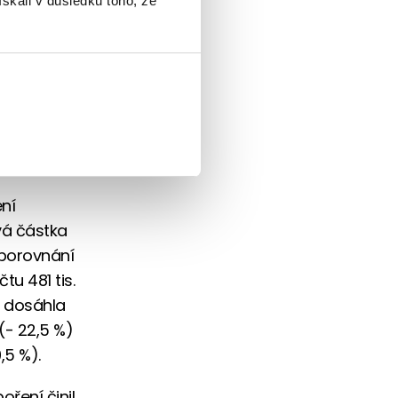
ískali v důsledku toho, že
 průzkumu
ísel?
ývoje
ní
vá částka
V porovnání
u 481 tis.
, dosáhla
 (- 22,5 %)
,5 %).
oření činil