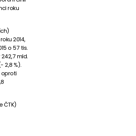
nci roku
ích)
 roku 2014,
5 o 57 tis.
 242,7 mld.
- 2,8 %).
 oproti
,8
le ČTK)