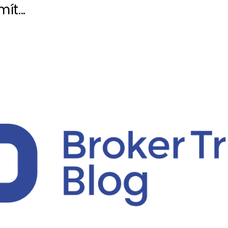
ít...