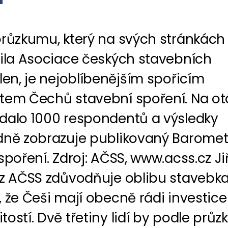
průzkumu, který na svých stránkách
nila Asociace českých stavebních
len, je nejoblíbenějším spořicím
tem Čechů stavební spoření. Na ot
dalo 1000 respondentů a výsledky
dně zobrazuje publikovaný Baromet
spoření. Zdroj: AČSS, www.acss.cz Jiř
 z AČSS zdůvodňuje oblibu stavebk
 že Češi mají obecně rádi investice
ostí. Dvě třetiny lidí by podle prů