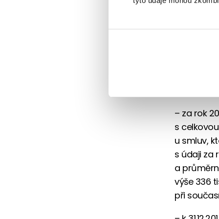
tyto údaje mohou zkombino
obecně rád
chtěly mít
A jak 
Podle kome
stavebního 
– za rok 2
s celkovou
u smluv, kt
s údaji za
a průměrná
výše 336 ti
při součas
– k 31.12.2