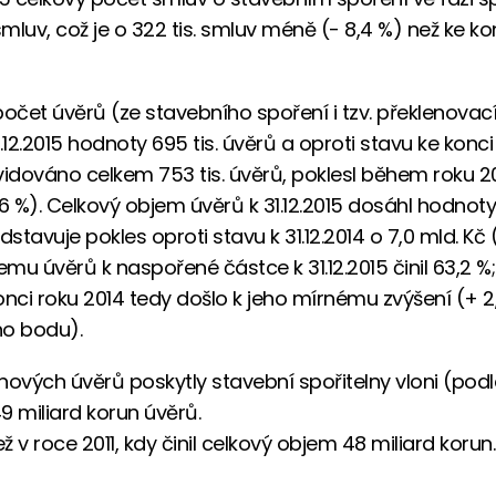
smluv, což je o 322 tis. smluv méně (- 8,4 %) než ke ko
počet úvěrů (ze stavebního spoření i tzv. překlenovac
.12.2015 hodnoty 695 tis. úvěrů a oproti stavu ke konci
vidováno celkem 753 tis. úvěrů, poklesl během roku 201
,6 %). Celkový objem úvěrů k 31.12.2015 dosáhl hodnoty
dstavuje pokles oproti stavu k 31.12.2014 o 7,0 mld. Kč (
mu úvěrů k naspořené částce k 31.12.2015 činil 63,2 %;
onci roku 2014 tedy došlo k jeho mírnému zvýšení (+ 2
ho bodu).
nových úvěrů poskytly stavební spořitelny vloni (pod
9 miliard korun úvěrů.
ež v roce 2011, kdy činil celkový objem 48 miliard korun.