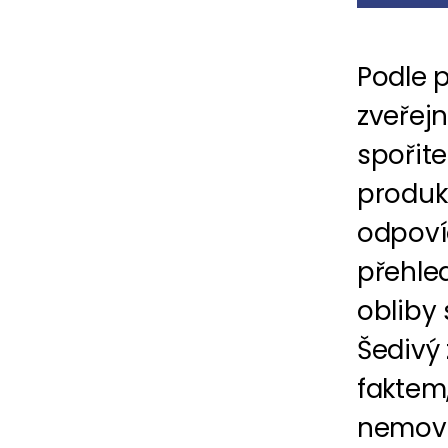
Podle 
zveřej
spořite
produk
odpoví
přehle
obliby 
Šedivý
faktem,
nemovit