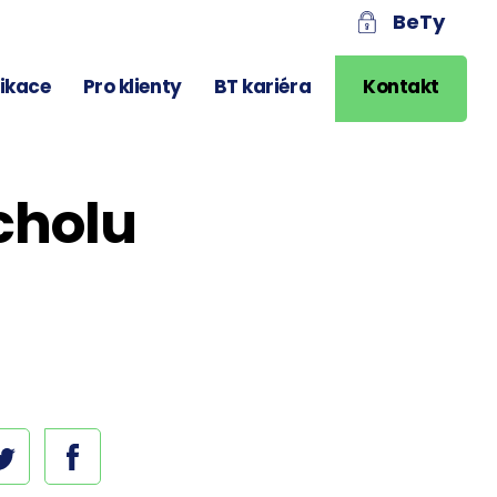
BeTy
likace
Pro klienty
BT kariéra
Kontakt
cholu