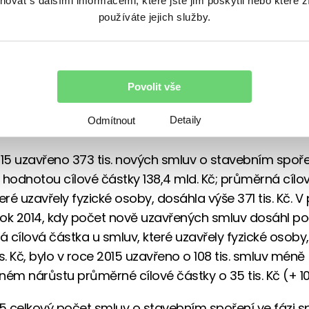
vat s dalšími informacemi, které jste jim poskytli nebo které z
i investice do nemovitostí. Dvě třetiny lidí by podle
používáte jejich služby.
 své peníze v pozemcích, 72 % v nemovitosti.
si stojí stavebko řečí tvrdých č
Povolit vše
ntáře Ministerstva financí k základním ukazatelům v
Detaily
Odmítnout
spoření v České republice k 31.12.2015 bylo:
015 uzavřeno 373 tis. nových smluv o stavebním spoře
 hodnotou cílové částky 138,4 mld. Kč; průměrná cílo
eré uzavřely fyzické osoby, dosáhla výše 371 tis. Kč. 
 rok 2014, kdy počet nově uzavřených smluv dosáhl počt
 cílová částka u smluv, které uzavřely fyzické osoby
s. Kč, bylo v roce 2015 uzavřeno o 108 tis. smluv méně
ném nárůstu průměrné cílové částky o 35 tis. Kč (+ 10
015 celkový počet smluv o stavebním spoření ve fázi sp