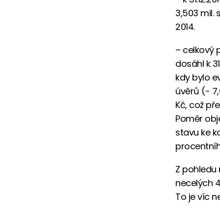
3,503 mil. 
2014.
– celkový 
dosáhl k 31
kdy bylo e
úvěrů (- 7
Kč, což pře
Poměr obje
stavu ke k
procentní
Z pohledu 
necelých 4
To je víc n