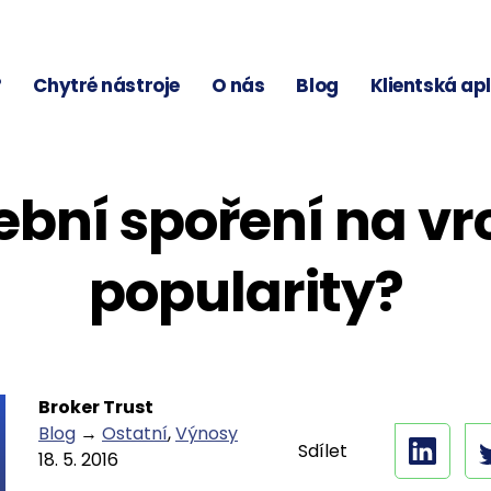
?
Chytré nástroje
O nás
Blog
Klientská ap
ební spoření na vr
popularity?
Broker Trust
Blog
→
Ostatní
,
Výnosy
Sdílet
18. 5. 2016