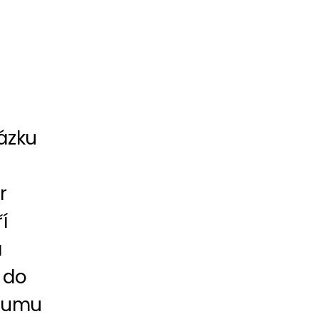
ázku
r
í
a
 do
zkumu