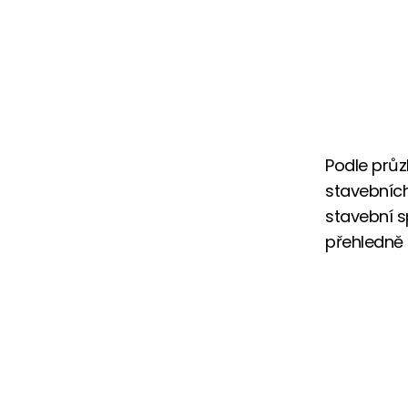
Podle průz
stavebních
stavební s
přehledně 