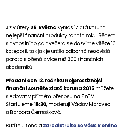
Již v úterý
26. května
vyhlásí Zlatá koruna
nejlepší finanční produkty tohoto roku. Během
slavnostního galavečera se dozvíme vítěze 16
kategorií, tak jak je určila odborná nezávislá
porota složená z více než 300 finančních
akademiků.
Předání cen 13. ročníku nejprestižnější
finanční soutěže Zlatá koruna 2015
můžete
sledovat v přímém přenosu na FinTV.
Startujeme
18:30
, moderují Václav Moravec
a Barbora Černošková.
Buďte u toho a
zaregistrujte se včas k online