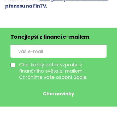
přenosu na FinTV
.
To nejlepší z financí e-mailem
Chci každý pátek vzpruhu z
finančního světa e-mailem.
Chráníme vaše osobní údaje
.