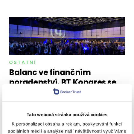
OSTATNÍ
Balanc ve finančním
poradenství. BT Kongres se
zaměří na to, jak úspěšně
rozvíjet byznys a mít
naplněný život
Tato webová stránka používá cookies
Více jak 20 přednášek a panelových diskuzí expertů
K personalizaci obsahu a reklam, poskytování funkcí
čeká na účastníky BT Kongresu. Akci pořádá už ve
sociálních médií a analýze naší návštěvnosti využíváme