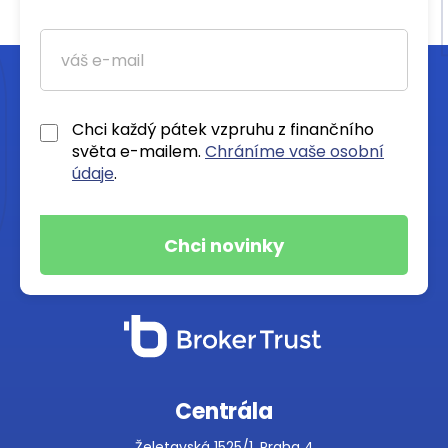
Chci každý pátek vzpruhu z finančního
světa e-mailem.
Chráníme vaše osobní
údaje
.
Centrála
Želetavská 1525/1, Praha 4