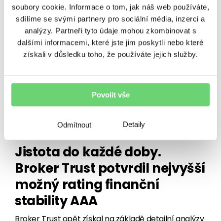
čtvrtek 24. října Broker Trust, největší
soubory cookie. Informace o tom, jak náš web používáte,
zprostředkovatel finančních produktů v ČR. V
sdílíme se svými partnery pro sociální média, inzerci a
pražském…
analýzy. Partneři tyto údaje mohou zkombinovat s
27. 9. 2024
•
3 minuty čtení
dalšími informacemi, které jste jim poskytli nebo které
získali v důsledku toho, že používáte jejich služby.
Povolit vše
Detaily
Odmítnout
OSTATNÍ
Jistota do každé doby.
Broker Trust potvrdil nejvyšší
možný rating finanční
stability AAA
Broker Trust opět získal na základě detailní analýzy