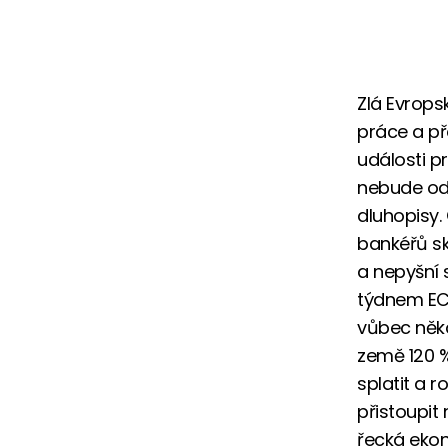
Zlá Evrops
práce a př
události p
nebude od 
dluhopisy.
bankéřů sk
a nepyšní 
týdnem ECB
vůbec někd
země 120 %
splatit a 
přistoupit
řecká ekon