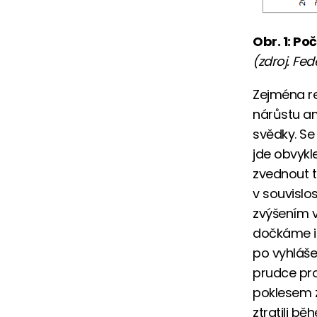
Obr. 1: P
(zdroj. Fed
Zejména re
nárůstu am
svědky. Se
jde obvykl
zvednout ta
v souvislo
zvýšením v
dočkáme i 
po vyhlášen
prudce pro
poklesem z
ztratili b