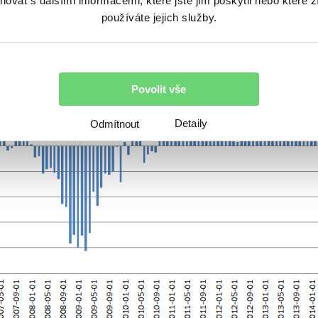
vat s dalšími informacemi, které jste jim poskytli nebo které z
používáte jejich služby.
Povolit vše
Detaily
Odmítnout