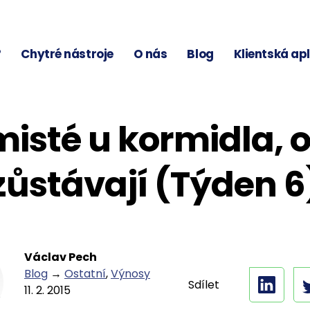
?
Chytré nástroje
O nás
Blog
Klientská ap
misté u kormidla, 
zůstávají (Týden 6
Václav Pech
Blog
→
Ostatní
,
Výnosy
Sdílet
11. 2. 2015