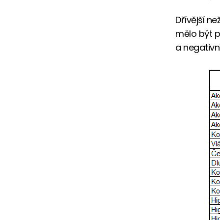
Dřívější n
mělo být p
a negativn