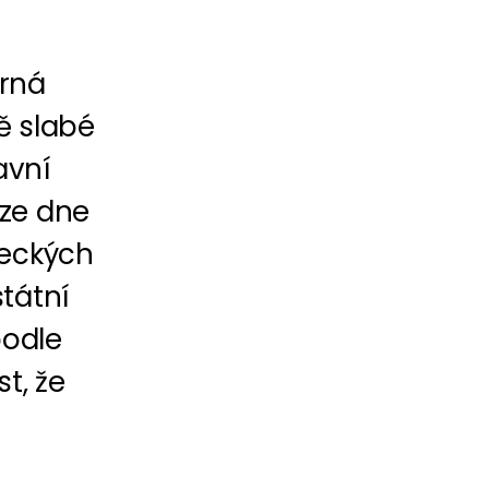
orná
ě slabé
avní
 ze dne
řeckých
tátní
podle
t, že