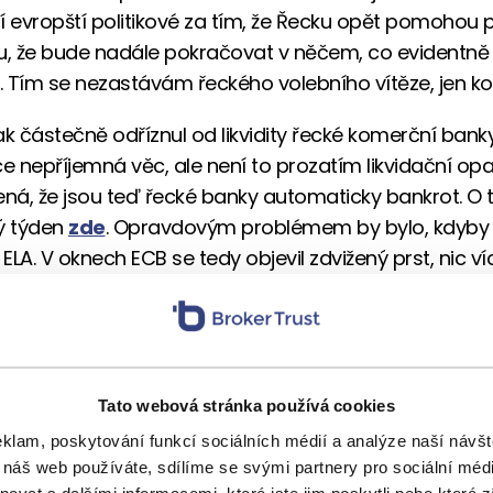
ojí evropští politikové za tím, že Řecku opět pomohou
, že bude nadále pokračovat v něčem, co evidentně
 Tím se nezastávám řeckého volebního vítěze, jen kon
ak částečně odříznul od likvidity řecké komerční banky
ce nepříjemná věc, ale není to prozatím likvidační opa
á, že jsou teď řecké banky automaticky bankrot. O
ý týden
zde
. Opravdovým problémem by bylo, kdyby E
 ELA. V oknech ECB se tedy objevil zdvižený prst, nic ví
y na možné problémy Řecka nereagovaly. Byly jsme s
týdne. To je znamením toho, že panika je ještě dalek
ím pro dění mohou být nezvykle dobrá čísla, která při
ho trhu práce. Tamní ekonomika vytvořila více nový
Tato webová stránka používá cookies
 míst, než se očekávalo. Ba co víc. Čísla z uplynulýc
eklam, poskytování funkcí sociálních médií a analýze naší náv
a revidována silně vzhůru a to nastolilo otázku, jak b
 náš web používáte, sdílíme se svými partnery pro sociální média