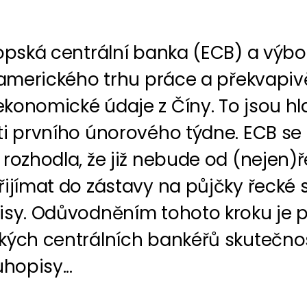
ropská centrální banka (ECB) a výb
z amerického trhu práce a překvapiv
konomické údaje z Číny. To jsou hl
ti prvního únorového týdne. ECB se
 rozhodla, že již nebude od (nejen)
ijímat do zástavy na půjčky řecké s
isy. Odůvodněním tohoto kroku je 
kých centrálních bankéřů skutečnos
uhopisy...