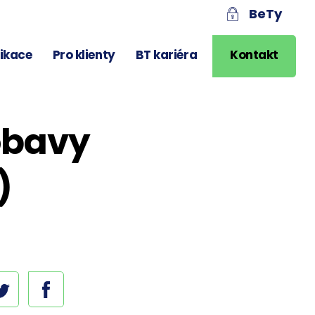
BeTy
likace
Pro klienty
BT kariéra
Kontakt
obavy
)