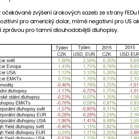
ež očekávané zvýšení úrokových sazeb ze strany FEDu
ozitivní pro americký dolar, mírně negativní pro US ak
í zprávou pro tamní dlouhodobější dluhopisy.