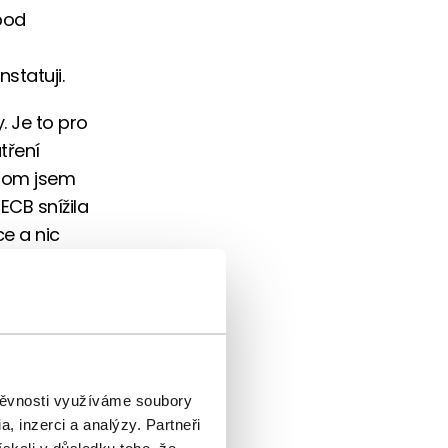
 pod
statuji.
. Je to pro
tření
 tom jsem
CB snížila
ce a nic
vědky
o.
šla
ch
h dvou
štěvnosti využíváme soubory
ude FED
, inzerci a analýzy. Partneři