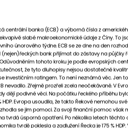
ká centrální banka (ECB) a výborná čísla z americkéh
ekvapivě slabé makroekonomické údaje z Číny. To jso
rvního únorového týdne. ECB se ze dne na den rozhodla
(nejen)řeckých bank přijímat do zástavy na půjčky ř
 Odůvodněním tohoto kroku je podle evropských cent
utečnost, že tyto dluhopisy nejsou dostatečně kvalitn
se investičním ratingem. To není neznámá věc. Jen to
 nevadilo. Zřejmě prozřeli zcela neočekávaně. V Evr
y dějí podivné věci. Na počátku řeckého příběhu byl
 HDP. Evropa usoudila, že takto Řekové nemohou své
rozhodla se jim pomoci. Za svoji finanční pomoc však
 na tvrdá úsporná opatření. Po několika letech těchto 
omika tvrdě poklesla a zadlužení Řecka je 175 % HDP.