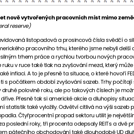
očet nově vytvořených pracovních míst mimo země
eral reserve)
vidovaná listopadová a prosincová čísla svědčí o s
erického pracovního trhu, kterého jsme nebyli delší
 silným trhem práce a rychlou tvorbou nových praco
e ruku v ruce také tlak na zvyšování mezd, který můž
ké inflaci. A to je přesně ta situace, o které hovoří FE
sti s počátkem období zvyšování sazeb. Trhy počítají
 druhé polovině roku, ale po takových číslech je možn
dříve. Přesně tak si americké akcie a dluhopisy situac
í statistik také vyložily. Odvětví citlivá na výši saze
padla. Čtyřprocentní propad sektoru utilit je největ
a poslední roky, tři procenta odepsaly REITs a dvě p
ěhem pátečního obchodování také dlouhodobé UD dluh