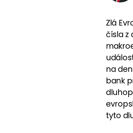
Zlá Ev
čísla 
makroe
událos
na den
bank př
dluhop
evrops
tyto dl