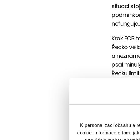
situaci st
podmínkou
nefunguje…
Krok ECB t
Řecko veli
a neznamen
psal minul
Řecku limit
méně. Trh
úspěšného 
Zajímavějš
z americké
pracovních
K personalizaci obsahu a r
měsíců byl
cookie. Informace o tom, jak