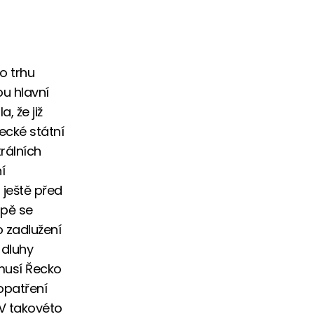
o trhu
u hlavní
, že již
ecké státní
rálních
í
 ještě před
opě se
o zadlužení
 dluhy
 musí Řecko
opatření
 V takovéto