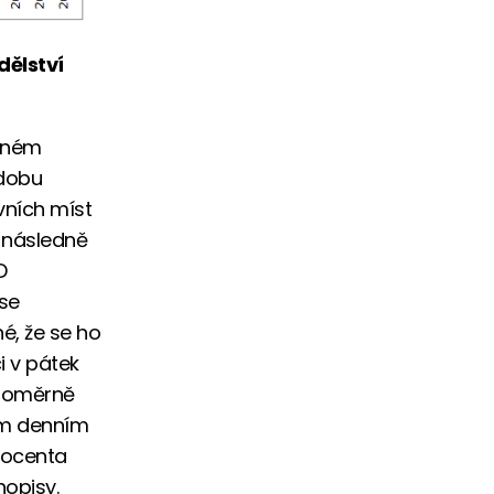
dělství
ilném
 dobu
vních míst
e následně
D
 se
é, že se ho
i v pátek
b poměrně
ším denním
rocenta
opisy.