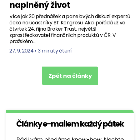
naplněný život
Více jak 20 přednášek a panelových diskuzí expertů
čeká na účastníky BT Kongresu. Akci pořádá už ve
čtvrtek 24. října Broker Trust, největší
zprostředkovatel finančních produktů v ČR. V
pražském…
27. 9. 2024
•
3 minuty čtení
Zpět na články
Články e-mailem každý pátek
Rádi vám předáme know-how. Nechte