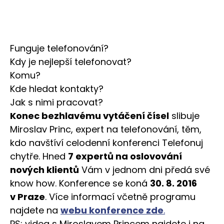
Funguje telefonování?
Kdy je nejlepší telefonovat?
Komu?
Kde hledat kontakty?
Jak s nimi pracovat?
Konec bezhlavému vytáčení čísel
slibuje
Miroslav Princ, expert na telefonování, těm,
kdo navštíví celodenní konferenci Telefonuj
chytře. Hned
7 expertů na oslovování
nových klientů
Vám v jednom dni předá své
know how. Konference se koná
30. 8. 2016
v Praze
. Více informací včetně programu
najdete na
webu konference zde
.
PS: videa s Miroslavem Princem najdete i na