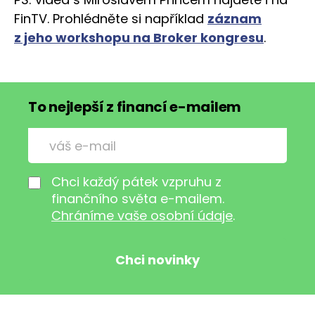
FinTV. Prohlédněte si například
záznam
z jeho workshopu na Broker kongresu
.
To nejlepší z financí e-mailem
Chci každý pátek vzpruhu z
finančního světa e-mailem.
Chráníme vaše osobní údaje
.