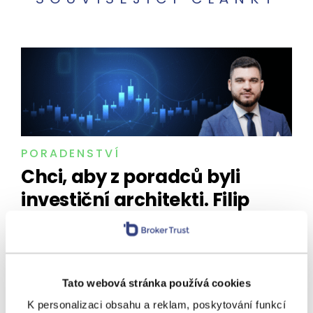
PORADENSTVÍ
Chci, aby z poradců byli
investiční architekti. Filip
Stropek jako nový šéf
investic Broker Trustu sází na
data, kvalitu a vzdělávání
Tato webová stránka používá cookies
Broker Trust rozšiřuje svůj investiční tým o výraznou
K personalizaci obsahu a reklam, poskytování funkcí
posilu – na pozici ředitele segmentu investic