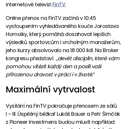
internetové televizi
FinTV
.
Online přenos na FinTV začíná v 10:45
vystoupením vyhledávaného kouče Jaroslava
Homolky, který pomáhá dosahovat lepších
výsledků sportovcům i vrcholným manažerům,
jeho kurzy absolvovalo na 18 000 lidí. Na Broker
kongresu představí „
devět disciplín, které vám
pomohou vítězit každý den a posílí vaši
přirozenou dravost v práci i v životě.
“
Maximální vytrvalost
Vysílání na FinTV pokračuje přenosem ze sálů
I – III. Úspěšný běžkař Lukáš Bauer a Petr Šimčák
z Pioneer Investmens budou mluvit například