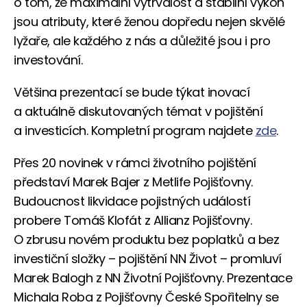
o tom, že maximální vytrvalost a stabilní výkon
jsou atributy, které ženou dopředu nejen skvělé
lyžaře, ale každého z nás a důležité jsou i pro
investování.
Většina prezentací se bude týkat inovací
a aktuálně diskutovaných témat v pojištění
a investicích. Kompletní program najdete
zde
.
Přes 20 novinek v rámci životního pojištění
představí Marek Bajer z Metlife Pojišťovny.
Budoucnost likvidace pojistných událostí
probere Tomáš Klofát z Allianz Pojišťovny.
O zbrusu novém produktu bez poplatků a bez
investiční složky – pojištění NN Život – promluví
Marek Balogh z NN Životní Pojišťovny. Prezentace
Michala Roba z Pojišťovny České Spořitelny se