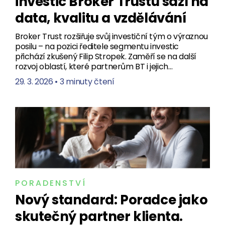
investic Broker Trustu sází na
data, kvalitu a vzdělávání
Broker Trust rozšiřuje svůj investiční tým o výraznou
posilu – na pozici ředitele segmentu investic
přichází zkušený Filip Stropek. Zaměří se na další
rozvoj oblastí, které partnerům BT i jejich…
29. 3. 2026
•
3 minuty čtení
PORADENSTVÍ
Nový standard: Poradce jako
skutečný partner klienta.