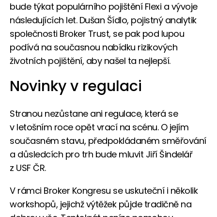
bude týkat populárního pojištění Flexi a vývoje
následujících let. Dušan Šídlo, pojistný analytik
společnosti Broker Trust, se pak pod lupou
podívá na současnou nabídku rizikových
životních pojištění, aby našel ta nejlepší.
Novinky v regulaci
Stranou nezůstane ani regulace, která se
v letošním roce opět vrací na scénu. O jejím
současném stavu, předpokládaném směřování
a důsledcích pro trh bude mluvit Jiří Šindelář
z USF ČR.
V rámci Broker Kongresu se uskuteční i několik
workshopů, jejichž výtěžek půjde tradičně na