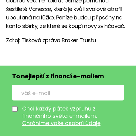
dobrou věc. Tentokrát peníze pomohou
šestileté Vanesse, která je kvůli svalové atrofii
upoutaná na lůžko. Peníze budou připsány na
konto sbírky, ze které se koupí nový zvlhčovač.
Zdroj: Tisková zpráva Broker Trustu
To nejlepší z financí e-mailem
Chci každý pátek vzpruhu z
finančního světa e-mailem.
Chráníme vaše osobní údaje
.