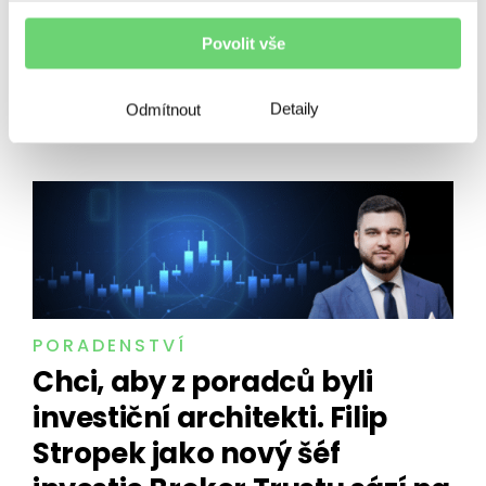
Povolit vše
SOUVISEJÍCÍ ČLÁNKY
Detaily
Odmítnout
PORADENSTVÍ
Chci, aby z poradců byli
investiční architekti. Filip
Stropek jako nový šéf