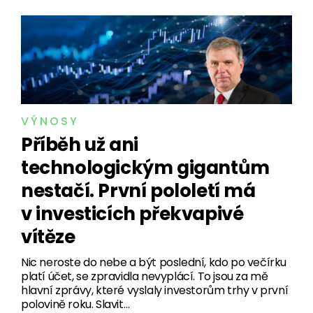
VÝNOSY
Příběh už ani
technologickým gigantům
nestačí. První pololetí má
v investicích překvapivé
vítěze
Nic neroste do nebe a být poslední, kdo po večírku
platí účet, se zpravidla nevyplácí. To jsou za mě
hlavní zprávy, které vyslaly investorům trhy v první
polovině roku. Slavit…