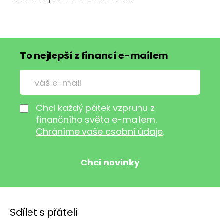
To nejlepší z financí e-mailem
Chci každý pátek vzpruhu z
finančního světa e-mailem.
Chráníme vaše osobní údaje
.
Sdílet s přáteli