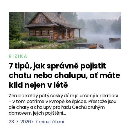
RIZIKA
7 tipů, jak správně pojistit
chatu nebo chalupu, ať máte
klid nejen v létě
Zhruba každý pátý český dům je určený k rekreaci
– v tom patříme v Evropě ke špičce. Přestože jsou
ale chaty a chalupy pro řadu Čechů druhým
domovem, jejich pojištění…
23. 7. 2026
•
7 minut čtení