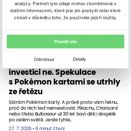
analýzy. Partneři tyto údaje mohou zkombinovat s
dalšími informacemi, které jste jim poskytli nebo které
získali v důsledku toho, že používáte jejich služby.
Povolit vše
VÝNOSY
Detaily
Odmítnout
Chytit je všechny? Jako
investici ne. Spekulace
s Pokémon kartami se utrhly
ze řetězu
Sbírám Pokémon karty. A právě proto vám řeknu,
proč do nich teď neinvestovat. Pikachu, Charizard
nebo třeba Bulbasaur už 30 let baví děti i dospělé
po celém světě. Jenže tyhle…
27. 7. 2026
•
6 minut čtení