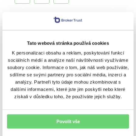
Další témata
BeTy
Nezařazené
Ostatní
Tato webová stránka používá cookies
Podcasty
Poradenství
Regiony
K personalizaci obsahu a reklam, poskytování funkcí
sociálních médií a analýze naší návštěvnosti využíváme
Rizika
Úvěrování
Výnosy
soubory cookie. Informace o tom, jak náš web používáte,
sdílíme se svými partnery pro sociální média, inzerci a
Vzdělávání
Zpravodaj
analýzy. Partneři tyto údaje mohou zkombinovat s
dalšími informacemi, které jste jim poskytli nebo které
získali v důsledku toho, že používáte jejich služby.
SOUVISEJÍCÍ ČLÁNKY
Povolit vše