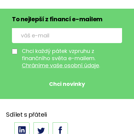
To nejlepší z financí e-mailem
Chci každý pátek vzpruhu z
finančního světa e-mailem.
Chráníme vaše osobní údaje
.
Sdílet s přáteli