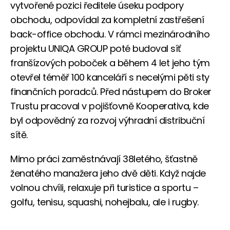
vytvořené pozici ředitele úseku podpory
obchodu, odpovídal za kompletní zastřešení
back-office obchodu. V rámci mezinárodního
projektu UNIQA GROUP poté budoval síť
franšízových poboček a během 4 let jeho tým
otevřel téměř 100 kanceláří s necelými pěti sty
finančních poradců. Před nástupem do Broker
Trustu pracoval v pojišťovně Kooperativa, kde
byl odpovědný za rozvoj výhradní distribuční
sítě.
Mimo práci zaměstnávají 38letého, šťastně
ženatého manažera jeho dvě děti. Když najde
volnou chvíli, relaxuje při turistice a sportu –
golfu, tenisu, squashi, nohejbalu, ale i rugby.