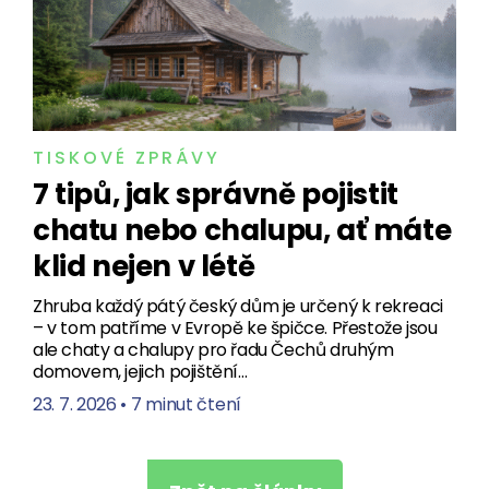
TISKOVÉ ZPRÁVY
7 tipů, jak správně pojistit
chatu nebo chalupu, ať máte
klid nejen v létě
Zhruba každý pátý český dům je určený k rekreaci
– v tom patříme v Evropě ke špičce. Přestože jsou
ale chaty a chalupy pro řadu Čechů druhým
domovem, jejich pojištění…
23. 7. 2026
•
7 minut čtení