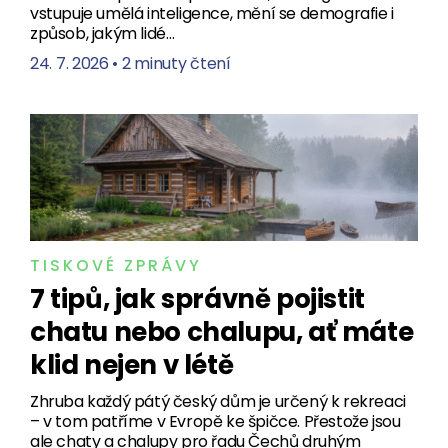
vstupuje umělá inteligence, mění se demografie i
způsob, jakým lidé…
24. 7. 2026
•
2 minuty čtení
TISKOVÉ ZPRÁVY
7 tipů, jak správně pojistit
chatu nebo chalupu, ať máte
klid nejen v létě
Zhruba každý pátý český dům je určený k rekreaci
– v tom patříme v Evropě ke špičce. Přestože jsou
ale chaty a chalupy pro řadu Čechů druhým