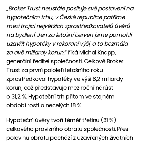
„
Broker Trust neustále posiluje své postavení na
hypotečním trhu, v České republice patříme
mezi trojici největších zprostředkovatelů úvěrů
na bydlení. Jen za letošní červen jsme pomohli
uzavřít hypotéky v rekordní výši, a to bezmála
za dvě miliardy korun
,“ říká Michal Knapp,
generální ředitel společnosti. Celkově Broker
Trust za první pololetí letošního roku
zprostředkoval hypotéky ve výši 8,2 miliardy
korun, což představuje meziroční nárůst
o 31,2 %. Hypoteční trh přitom ve stejném
období rostl o necelých 18 %.
Hypoteční úvěry tvoří téměř třetinu (31 %)
celkového provizního obratu společnosti. Přes
polovinu obratu pochází z uzavřených životních