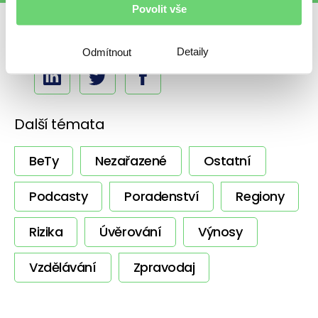
Povolit vše
Sdílet s přáteli
Detaily
Odmítnout
Další témata
BeTy
Nezařazené
Ostatní
Podcasty
Poradenství
Regiony
Rizika
Úvěrování
Výnosy
Vzdělávání
Zpravodaj