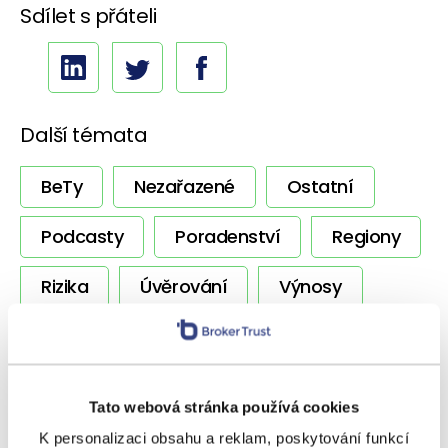
Sdílet s přáteli
Další témata
BeTy
Nezařazené
Ostatní
Podcasty
Poradenství
Regiony
Rizika
Úvěrování
Výnosy
Vzdělávání
Zpravodaj
Tato webová stránka používá cookies
SOUVISEJÍCÍ ČLÁNKY
K personalizaci obsahu a reklam, poskytování funkcí