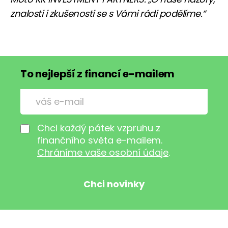
znalosti i zkušenosti se s Vámi rádi podělíme.“
To nejlepší z financí e-mailem
Chci každý pátek vzpruhu z
finančního světa e-mailem.
Chráníme vaše osobní údaje
.