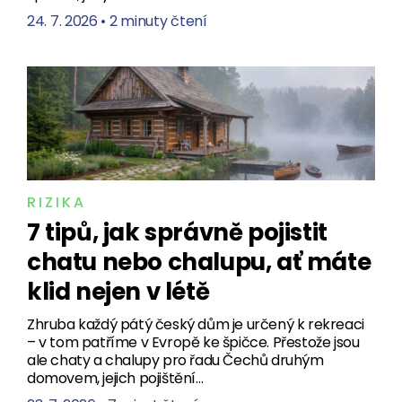
24. 7. 2026
•
2 minuty čtení
RIZIKA
7 tipů, jak správně pojistit
chatu nebo chalupu, ať máte
klid nejen v létě
Zhruba každý pátý český dům je určený k rekreaci
– v tom patříme v Evropě ke špičce. Přestože jsou
ale chaty a chalupy pro řadu Čechů druhým
domovem, jejich pojištění…