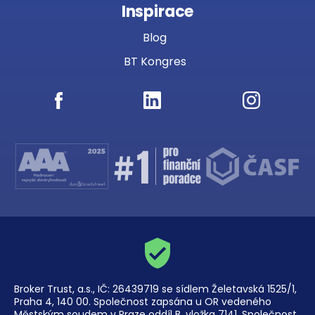
Inspirace
Blog
BT Kongres
Broker Trust, a.s., IČ: 26439719 se sídlem Želetavská 1525/1,
Praha 4, 140 00. Společnost zapsána u OR vedeného
Městským soudem v Praze oddíl B, vložka 7141. Společnost