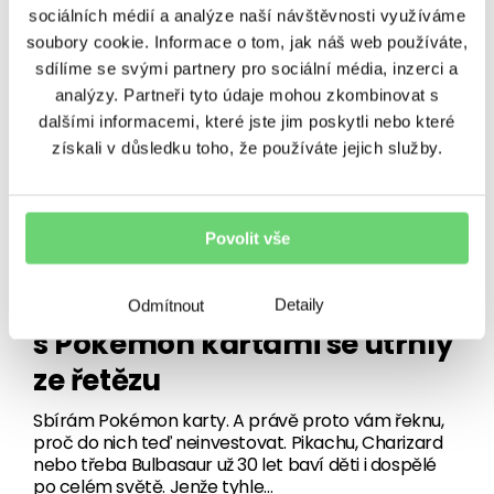
sociálních médií a analýze naší návštěvnosti využíváme
soubory cookie. Informace o tom, jak náš web používáte,
sdílíme se svými partnery pro sociální média, inzerci a
analýzy. Partneři tyto údaje mohou zkombinovat s
dalšími informacemi, které jste jim poskytli nebo které
získali v důsledku toho, že používáte jejich služby.
VÝNOSY
Povolit vše
Chytit je všechny? Jako
investici ne. Spekulace
Detaily
Odmítnout
s Pokémon kartami se utrhly
ze řetězu
Sbírám Pokémon karty. A právě proto vám řeknu,
proč do nich teď neinvestovat. Pikachu, Charizard
nebo třeba Bulbasaur už 30 let baví děti i dospělé
po celém světě. Jenže tyhle…