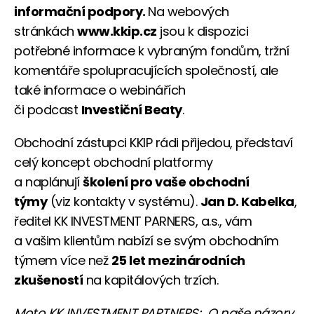
informační podpory.
Na webových
stránkách
www.kkip.cz
jsou k dispozici
potřebné informace k vybraným fondům, tržní
komentáře spolupracujících společností, ale
také informace o webinářích
či podcast
Investiční Beaty
.
Obchodní zástupci KKIP rádi přijedou, představí
celý koncept obchodní platformy
a naplánují
školení pro vaše obchodní
týmy
(viz kontakty v systému).
Jan D. Kabelka
,
ředitel KK INVESTMENT PARNERS, a.s., vám
a vašim klientům nabízí se svým obchodním
týmem více než
25 let mezinárodních
zkušeností
na kapitálových trzích.
Moto KK INVESTMENT PARTNERS: „O naše názory,