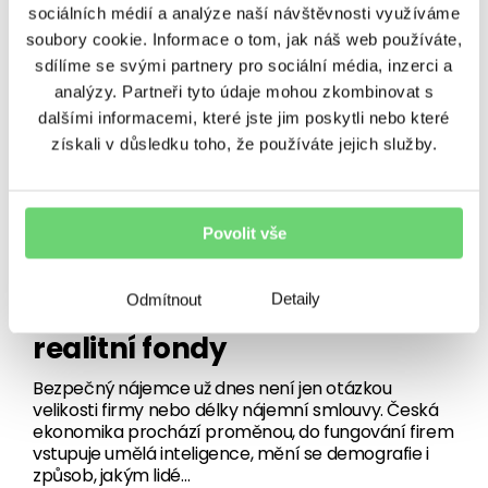
sociálních médií a analýze naší návštěvnosti využíváme
27. 7. 2026
•
6 minut čtení
soubory cookie. Informace o tom, jak náš web používáte,
sdílíme se svými partnery pro sociální média, inzerci a
analýzy. Partneři tyto údaje mohou zkombinovat s
dalšími informacemi, které jste jim poskytli nebo které
získali v důsledku toho, že používáte jejich služby.
Povolit vše
NEZAŘAZENÉ
Bezpečný nájemce jako
Detaily
Odmítnout
základ stabilních výnosů pro
realitní fondy
Bezpečný nájemce už dnes není jen otázkou
velikosti firmy nebo délky nájemní smlouvy. Česká
ekonomika prochází proměnou, do fungování firem
vstupuje umělá inteligence, mění se demografie i
způsob, jakým lidé…