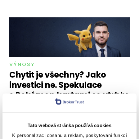
VÝNOSY
Chytit je všechny? Jako
investici ne. Spekulace
s Pokémon kartami se utrhly
ze řetězu
Sbírám Pokémon karty. A právě proto vám řeknu,
proč do nich teď neinvestovat. Pikachu, Charizard
Tato webová stránka používá cookies
nebo třeba Bulbasaur už 30 let baví děti i dospělé
po celém světě. Jenže tyhle…
K personalizaci obsahu a reklam, poskytování funkcí