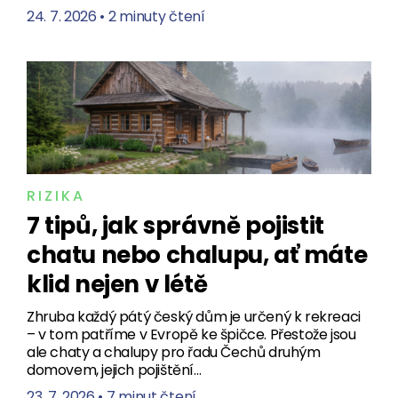
24. 7. 2026
•
2 minuty čtení
RIZIKA
7 tipů, jak správně pojistit
chatu nebo chalupu, ať máte
klid nejen v létě
Zhruba každý pátý český dům je určený k rekreaci
– v tom patříme v Evropě ke špičce. Přestože jsou
ale chaty a chalupy pro řadu Čechů druhým
domovem, jejich pojištění…
23. 7. 2026
•
7 minut čtení