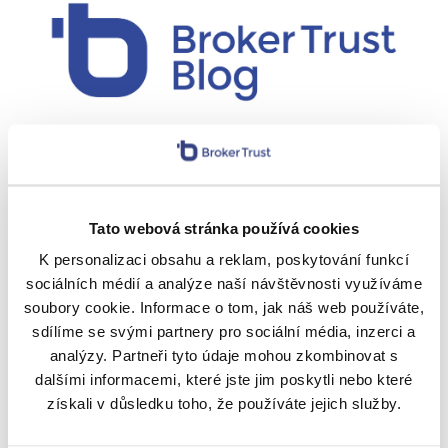
Z obrázku vyplývá, že insideři v posledních
Tato webová stránka používá cookies
měsících (a tedy i v srpnu) akcie poměrně silně
K personalizaci obsahu a reklam, poskytování funkcí
nakupují. To může mít, jak již bylo zmíněno, jen
sociálních médií a analýze naší návštěvnosti využíváme
jeden důvod. Považují akcie své firmy za levné.
soubory cookie. Informace o tom, jak náš web používáte,
Slabé ruce tedy spíše na straně prodejců, lidé
sdílíme se svými partnery pro sociální média, inzerci a
s vhledem do byznysu kupují. Pokud je tomu
analýzy. Partneři tyto údaje mohou zkombinovat s
skutečně tak, pak nelze současnou paniku na
dalšími informacemi, které jste jim poskytli nebo které
získali v důsledku toho, že používáte jejich služby.
trhu považovat za nic jiného, než korekci.