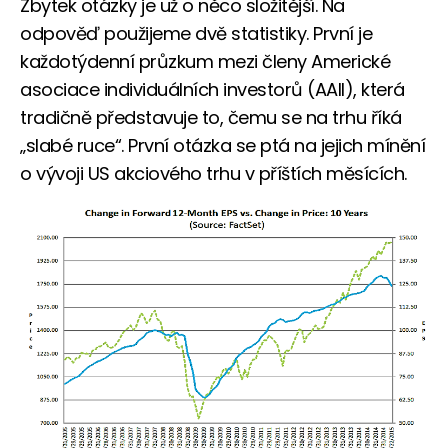
Zbytek otázky je už o něco složitější. Na
odpověď použijeme dvě statistiky. První je
každotýdenní průzkum mezi členy Americké
asociace individuálních investorů (AAII), která
tradičně představuje to, čemu se na trhu říká
„slabé ruce“. První otázka se ptá na jejich mínění
o vývoji US akciového trhu v příštích měsících.