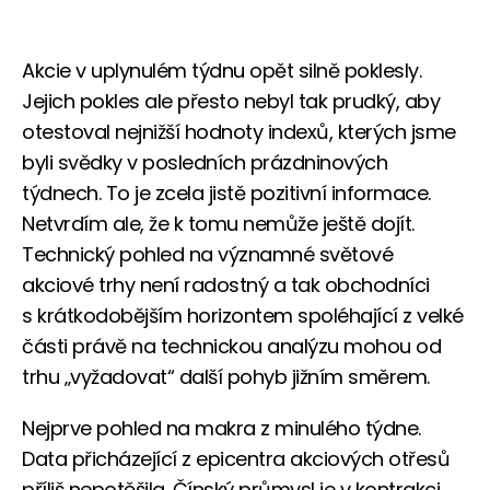
Akcie v uplynulém týdnu opět silně poklesly.
Jejich pokles ale přesto nebyl tak prudký, aby
otestoval nejnižší hodnoty indexů, kterých jsme
byli svědky v posledních prázdninových
týdnech. To je zcela jistě pozitivní informace.
Netvrdím ale, že k tomu nemůže ještě dojít.
Technický pohled na významné světové
akciové trhy není radostný a tak obchodníci
s krátkodobějším horizontem spoléhající z velké
části právě na technickou analýzu mohou od
trhu „vyžadovat“ další pohyb jižním směrem.
Nejprve pohled na makra z minulého týdne.
Data přicházející z epicentra akciových otřesů
příliš nepotěšila. Čínský průmysl je v kontrakci.