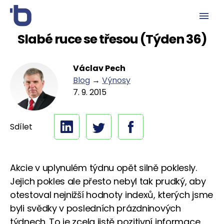
Slabé ruce se třesou (Týden 36)
Václav Pech
Blog
→
Výnosy
7. 9. 2015
Sdílet
Akcie v uplynulém týdnu opět silně poklesly.
Jejich pokles ale přesto nebyl tak prudký, aby
otestoval nejnižší hodnoty indexů, kterých jsme
byli svědky v posledních prázdninových
týdnech. To je zcela jistě pozitivní informace.