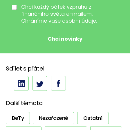
Chci každý pátek vzpruhu z
finančního světa e-mailem.
Chráníme vaše osobní údaje
.
Sdílet s přáteli
Další témata
BeTy
Nezařazené
Ostatní