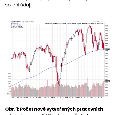
solidní údaj.
Obr. 1: Počet nově vytvořených pracovních