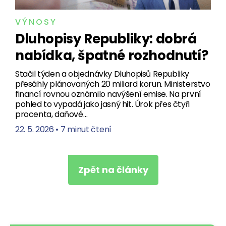
VÝNOSY
Dluhopisy Republiky: dobrá
nabídka, špatné rozhodnutí?
Stačil týden a objednávky Dluhopisů Republiky
přesáhly plánovaných 20 miliard korun. Ministerstvo
financí rovnou oznámilo navýšení emise. Na první
pohled to vypadá jako jasný hit. Úrok přes čtyři
procenta, daňové…
22. 5. 2026
•
7 minut čtení
Zpět na články