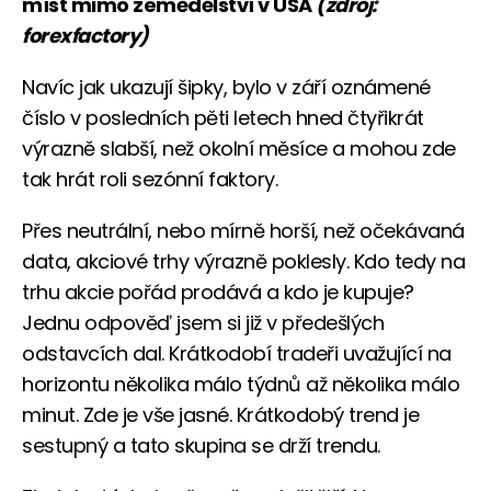
míst mimo zemědělství v USA
(zdroj:
forexfactory)
Navíc jak ukazují šipky, bylo v září oznámené
číslo v posledních pěti letech hned čtyřikrát
výrazně slabší, než okolní měsíce a mohou zde
tak hrát roli sezónní faktory.
Přes neutrální, nebo mírně horší, než očekávaná
data, akciové trhy výrazně poklesly. Kdo tedy na
trhu akcie pořád prodává a kdo je kupuje?
Jednu odpověď jsem si již v předešlých
odstavcích dal. Krátkodobí tradeři uvažující na
horizontu několika málo týdnů až několika málo
minut. Zde je vše jasné. Krátkodobý trend je
sestupný a tato skupina se drží trendu.