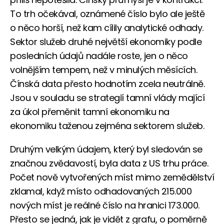
To trh očekával, oznámené číslo bylo ale ještě
o něco horší, než kam cílily analytické odhady.
Sektor služeb druhé největší ekonomiky podle
posledních údajů nadále roste, jen o něco
volnějším tempem, než v minulých měsících.
Čínská data přesto hodnotím zcela neutrálně.
Jsou v souladu se strategií tamní vlády mající
za úkol přeměnit tamní ekonomiku na
ekonomiku taženou zejména sektorem služeb.
Druhým velkým údajem, který byl sledován se
značnou zvědavostí, byla data z US trhu práce.
Počet nově vytvořených míst mimo zemědělství
zklamal, když místo odhadovaných 215.000
nových míst je reálné číslo na hranici 173.000.
Přesto se jedná, jak je vidět z grafu, o poměrně