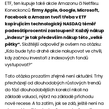
ETF, ten kupuje také akcie Amazonu či Netflixu.
Koneckonců
firmy Apple, Google, Microsoft,
Facebook a Amazon tvoří třeba v ETF
kopírujícím technologický NASDAQ téměř
padesátiprocentní zastoupení!
Každý nákup
„indexu“ je tak především nákup této „velké
pětky“.
Složitější odpověď je ovšem na otázku:
„Kdo bude tyto drahé akcie nakupovat ve chvíli,
kdy začnou investoři z indexových fondů
vystupovat?“
Tato otázka prozatím zřejmě není aktuální. Trhy
přecházejí od dlouhodobých růstových trendů
do fází dlouhodobějších korekcí nikoli na
základě valuací, nýbrž na základě příchodu
nové recese. A ta zatím, jak se zdá, ještě není na