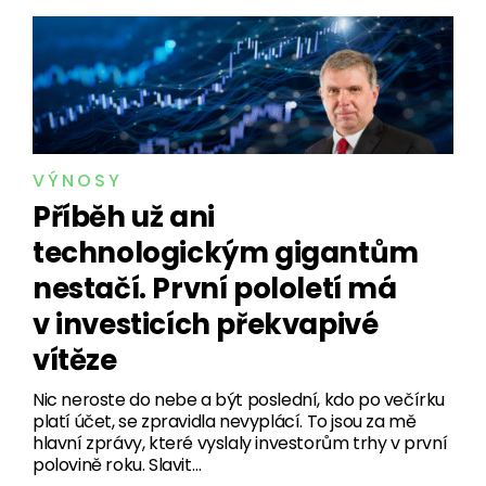
VÝNOSY
Příběh už ani
technologickým gigantům
nestačí. První pololetí má
v investicích překvapivé
vítěze
Nic neroste do nebe a být poslední, kdo po večírku
platí účet, se zpravidla nevyplácí. To jsou za mě
hlavní zprávy, které vyslaly investorům trhy v první
polovině roku. Slavit…