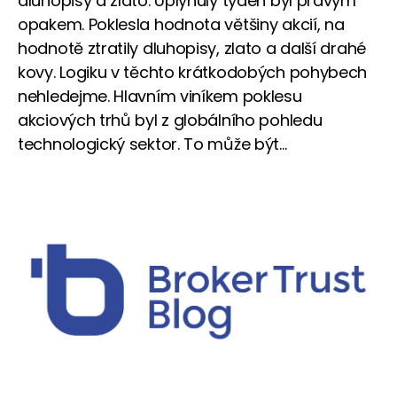
dluhopisy a zlato. Uplynulý týden byl pravým
opakem. Poklesla hodnota většiny akcií, na
hodnotě ztratily dluhopisy, zlato a další drahé
kovy. Logiku v těchto krátkodobých pohybech
nehledejme. Hlavním viníkem poklesu
akciových trhů byl z globálního pohledu
technologický sektor. To může být...