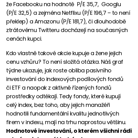
že Facebooku na hodnotě P/E 35,7, Googlu
(P/E 32,5) a zejména Netflixu (P/E 196,7 – to není
překlep) a Amazonu (P/E 181,7), či dlouhodobě
ztrátovému Twitteru docházejí na současných
cenách kupci.
Kdo vlastně takové akcie kupuje a žene jejich
cenu vzhůru? To není složitá otázka. Náš graf
týdne ukazuje, jak roste obliba pasivního
investování do indexových podílových fondů
či ETF a naopak z aktivně řízených fondů
prostředky odtékají. Tedy fondy, které kupují
celý index, bez toho, aby jejich manažéři
hodnotili fundamentální kvalitu jednotlivých
firem v indexu, mají na trhu naprostou většinu.
Hodnotové investování, o kterém všichni rádi