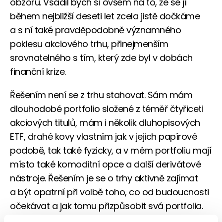
obzoru. Vsadil bych si ovšem na to, že se jí
během nejbližší deseti let zcela jistě dočkáme
a s ní také pravděpodobně významného
poklesu akciového trhu, přinejmenším
srovnatelného s tím, který zde byl v dobách
finanční krize.
Řešením není se z trhu stahovat. Sám mám
dlouhodobé portfolio složené z téměř čtyřiceti
akciových titulů, mám i několik dluhopisových
ETF, drahé kovy vlastním jak v jejich papírové
podobě, tak také fyzicky, a v mém portfoliu mají
místo také komoditní opce a další derivátové
nástroje. Řešením je se o trhy aktivně zajímat
a být opatrní při volbě toho, co od budoucnosti
očekávat a jak tomu přizpůsobit svá portfolia.