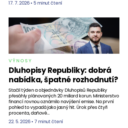
17. 7. 2026
•
5 minut čtení
VÝNOSY
Dluhopisy Republiky: dobrá
nabídka, špatné rozhodnutí?
Stačil týden a objednávky Dluhopisů Republiky
přesáhly plánovaných 20 miliard korun. Ministerstvo
financí rovnou oznámilo navýšení emise. Na první
pohled to vypadá jako jasný hit. Úrok přes čtyři
procenta, daňové…
22. 5. 2026
•
7 minut čtení