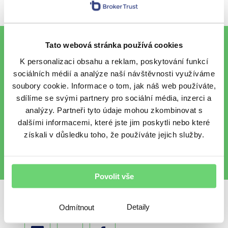
To nejlepší z financí e-mailem
Tato webová stránka používá cookies
K personalizaci obsahu a reklam, poskytování funkcí
sociálních médií a analýze naší návštěvnosti využíváme
soubory cookie. Informace o tom, jak náš web používáte,
Chci každý pátek vzpruhu z
sdílíme se svými partnery pro sociální média, inzerci a
finančního světa e-mailem.
analýzy. Partneři tyto údaje mohou zkombinovat s
Chráníme vaše osobní údaje
.
dalšími informacemi, které jste jim poskytli nebo které
získali v důsledku toho, že používáte jejich služby.
Povolit vše
Sdílet s přáteli
Detaily
Odmítnout