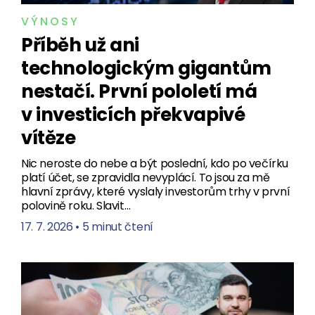
VÝNOSY
Příběh už ani
technologickým gigantům
nestačí. První pololetí má
v investicích překvapivé
vítěze
Nic neroste do nebe a být poslední, kdo po večírku
platí účet, se zpravidla nevyplácí. To jsou za mě
hlavní zprávy, které vyslaly investorům trhy v první
polovině roku. Slavit…
17. 7. 2026
•
5 minut čtení