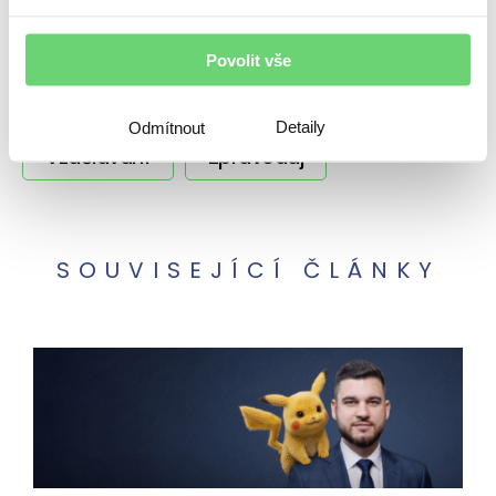
Podcasty
Poradenství
Regiony
Povolit vše
Rizika
Úvěrování
Výnosy
Detaily
Odmítnout
Vzdělávání
Zpravodaj
SOUVISEJÍCÍ ČLÁNKY