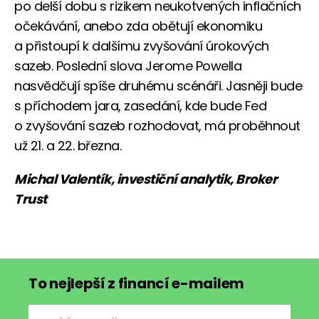
po delší dobu s rizikem neukotvených inflačních
očekávání, anebo zda obětují ekonomiku
a přistoupí k dalšímu zvyšování úrokových
sazeb. Poslední slova Jerome Powella
nasvědčují spíše druhému scénáři. Jasněji bude
s příchodem jara, zasedání, kde bude Fed
o zvyšování sazeb rozhodovat, má proběhnout
už 21. a 22. března.
Michal Valentík, investiční analytik, Broker
Trust
To nejlepší z financí e-mailem