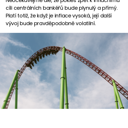
Neočekávejme ale, že pokles zpět k inflačnímu
cíli centrálních bankéřů bude plynulý a přímý.
Platí totiž, že když je inflace vysoká, její další
vývoj bude pravděpodobně volatilní.