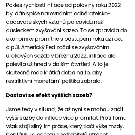
Pokles rychlosti inflace od poloviny roku 2022
byl dán spíše narovnáním odběratelsko-
dodavatelských vztahů po covidu než
důsledkem zvyšování sazeb. To se zpravidla do
ekonomiky promítne s odstupem roku až roku
a půl. Americký Fed začal se zvyšováním
úrokových sazeb v březnu 2022, inflace ale
polevila už hned v dalším čtvrtletí. A to je
skutečně moc krátká doba na to, aby
restriktivní monetární politika zabrala.
Dostaví se efekt vyšších sazeb?
Jsme tedy v situaci, že až nyní se mohou začít
vyšší sazby do inflace více promítat. Proti tomu
však stojí silný trh práce, který tlačí výše mzdy,
poptávku a ochotu spotřebitelů utrácet