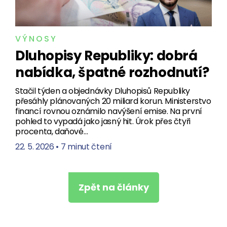
VÝNOSY
Dluhopisy Republiky: dobrá
nabídka, špatné rozhodnutí?
Stačil týden a objednávky Dluhopisů Republiky
přesáhly plánovaných 20 miliard korun. Ministerstvo
financí rovnou oznámilo navýšení emise. Na první
pohled to vypadá jako jasný hit. Úrok přes čtyři
procenta, daňové…
22. 5. 2026
•
7 minut čtení
Zpět na články