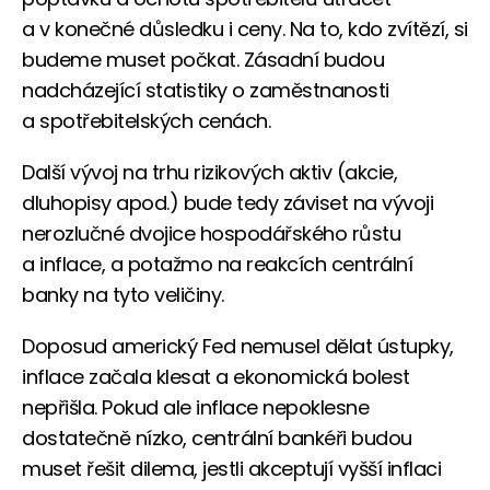
a v konečné důsledku i ceny. Na to, kdo zvítězí, si
budeme muset počkat. Zásadní budou
nadcházející statistiky o zaměstnanosti
a spotřebitelských cenách.
Další vývoj na trhu rizikových aktiv (akcie,
dluhopisy apod.) bude tedy záviset na vývoji
nerozlučné dvojice hospodářského růstu
a inflace, a potažmo na reakcích centrální
banky na tyto veličiny.
Doposud americký Fed nemusel dělat ústupky,
inflace začala klesat a ekonomická bolest
nepřišla. Pokud ale inflace nepoklesne
dostatečně nízko, centrální bankéři budou
muset řešit dilema, jestli akceptují vyšší inflaci