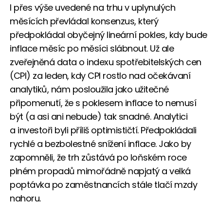
I přes výše uvedené na trhu v uplynulých
měsících převládal konsenzus, který
předpokládal obyčejný lineární pokles, kdy bude
inflace měsíc po měsíci slábnout. Už ale
zveřejněná data o indexu spotřebitelských cen
(CPI) za leden, kdy CPI rostlo nad očekávaní
analytiků, nám posloužila jako užitečné
připomenutí, že s poklesem inflace to nemusí
být (a asi ani nebude) tak snadné. Analytici
a investoři byli příliš optimističtí. Předpokládali
rychlé a bezbolestné snížení inflace. Jako by
zapomněli, že trh zůstává po loňském roce
plném propadů mimořádně napjatý a velká
poptávka po zaměstnancích stále tlačí mzdy
nahoru.