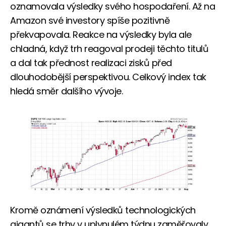
oznamovala výsledky svého hospodaření. Až na
Amazon své investory spíše pozitivně
překvapovala. Reakce na výsledky byla ale
chladná, když trh reagoval prodeji těchto titulů
a dal tak přednost realizaci zisků před
dlouhodobější perspektivou. Celkový index tak
hledá směr dalšího vývoje.
Kromě oznámení výsledků technologických
gigantů se trhy v uplynulém týdnu zaměřovaly