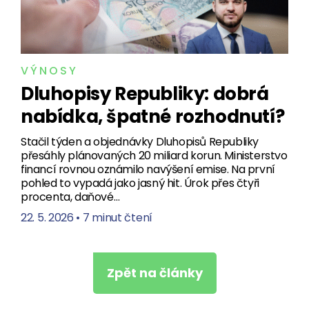
VÝNOSY
Dluhopisy Republiky: dobrá
nabídka, špatné rozhodnutí?
Stačil týden a objednávky Dluhopisů Republiky
přesáhly plánovaných 20 miliard korun. Ministerstvo
financí rovnou oznámilo navýšení emise. Na první
pohled to vypadá jako jasný hit. Úrok přes čtyři
procenta, daňové…
22. 5. 2026
•
7 minut čtení
Zpět na články