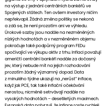
na výstup z jednání centrálních bankéřů ve
Spojených státech. Ten ovšem investory ničím
nepřekvapil. Žádná změna politiky se nekoná
a zdá se, že není prozatím ani ve výhledu.
Úrokové sazby jsou nadále na nezměněných
nízkých hodnotách a v nezměněném objemu
pokračuje také podpůrný program FEDu
spočívající ve výkupu aktiv z trhu. Inflaci považují
američtí centrální bankéři nadále za dočasný
jev, který nebude mít na jejich rozhodování
prozatím žádný významný dopad. Data
z minulého týdne ukazují na „nerůst“ inflace,
když jak PCE, tak také inflační očekávání
nerostou, nicméně setrvávají nadále na
vysokých hodnotách – desetiletých maximech.
Evropská data potvrzují, že inflace roste rychleji,