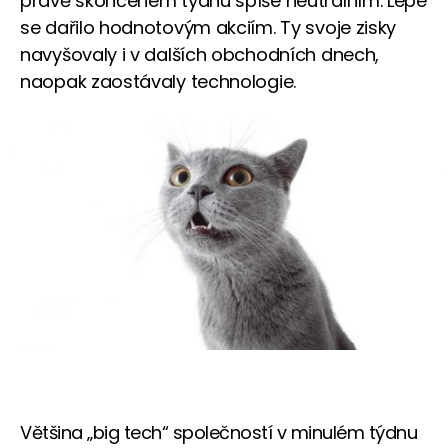
právě skončeném týdnu spíše neutrálním. Lépe
se dařilo hodnotovým akciím. Ty svoje zisky
navyšovaly i v dalších obchodních dnech,
naopak zaostávaly technologie.
Většina „big tech“ společností v minulém týdnu