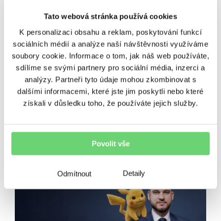
BeTy
Nezařazené
Ostatní
Tato webová stránka používá cookies
Podcasty
Poradenství
Regiony
K personalizaci obsahu a reklam, poskytování funkcí
sociálních médií a analýze naší návštěvnosti využíváme
soubory cookie. Informace o tom, jak náš web používáte,
Rizika
Úvěrování
Výnosy
sdílíme se svými partnery pro sociální média, inzerci a
analýzy. Partneři tyto údaje mohou zkombinovat s
Vzdělávání
Zpravodaj
dalšími informacemi, které jste jim poskytli nebo které
získali v důsledku toho, že používáte jejich služby.
SOUVISEJÍCÍ ČLÁNKY
Povolit vše
Detaily
Odmítnout