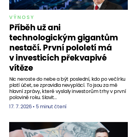
VÝNOSY
Příběh už ani
technologickým gigantům
nestačí. První pololetí má
v investicích překvapivé
vítěze
Nic neroste do nebe a být poslední, kdo po večírku
platí účet, se zpravidla nevyplácí. To jsou za mě
hlavní zprávy, které vyslaly investorům trhy v první
polovině roku. Slavit…
17. 7. 2026
•
5 minut čtení