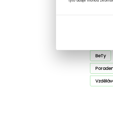
tyto údaje mohou zkombino
Sdílet 
Další 
BeTy
Poraden
Vzděláv