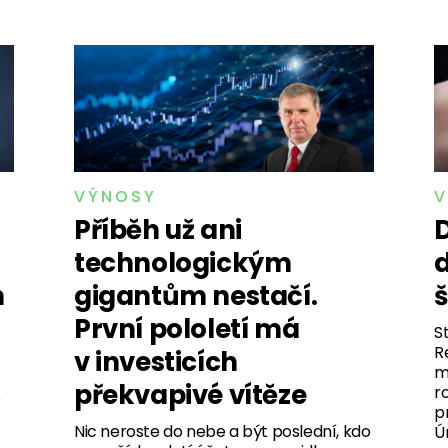
VÝNOSY
V
Příběh už ani
D
technologickým
n
gigantům nestačí.
První pololetí má
S
R
v investicích
m
překvapivé vítěze
r
o
p
Nic neroste do nebe a být poslední, kdo
Ú