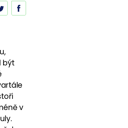
u,
 být
é
artále
toři
cméně v
uly.