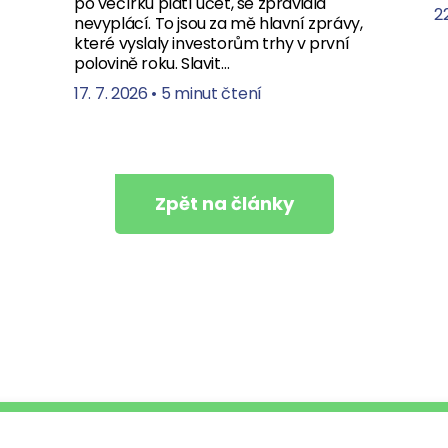
po večírku platí účet, se zpravidla
22
nevyplácí. To jsou za mě hlavní zprávy,
které vyslaly investorům trhy v první
polovině roku. Slavit…
17. 7. 2026
•
5 minut čtení
Zpět na články