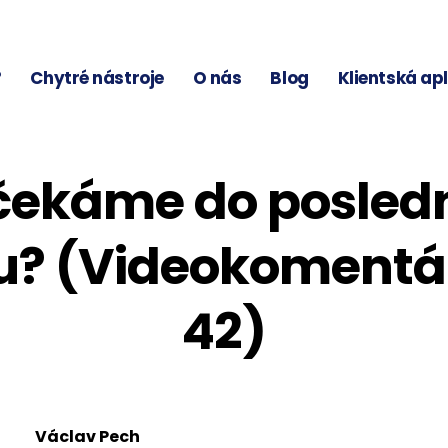
?
Chytré nástroje
O nás
Blog
Klientská ap
čekáme do posled
u? (Videokomentá
42)
Václav Pech