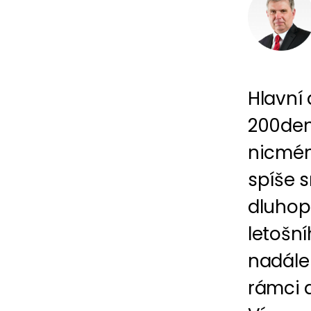
Hlavní 
200den
nicmén
spíše 
dluhop
letošní
nadále 
rámci a