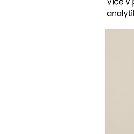
Více v
analyt