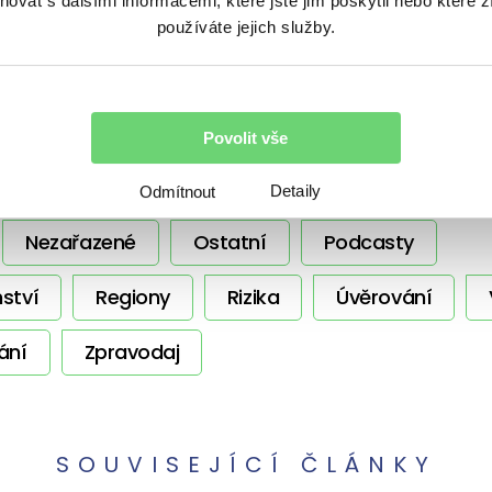
vat s dalšími informacemi, které jste jim poskytli nebo které z
s přáteli
používáte jejich služby.
Povolit vše
témata
Detaily
Odmítnout
Nezařazené
Ostatní
Podcasty
ství
Regiony
Rizika
Úvěrování
ání
Zpravodaj
SOUVISEJÍCÍ ČLÁNKY