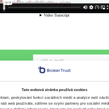
-mailem
Chci každý pátek vzpruhu z fi
osobní údaje
.
Tato webová stránka používá cookies
eklam, poskytování funkcí sociálních médií a analýze naší náv
 náš web používáte, sdílíme se svými partnery pro sociální média