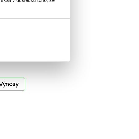
ískali v důsledku toho, že
Výnosy