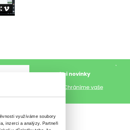
nančního světa e-mailem.
Chráníme vaše
štěvnosti využíváme soubory
, inzerci a analýzy. Partneři