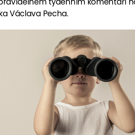
 pravidelném týdenním komentáři 
ika Václava Pecha.