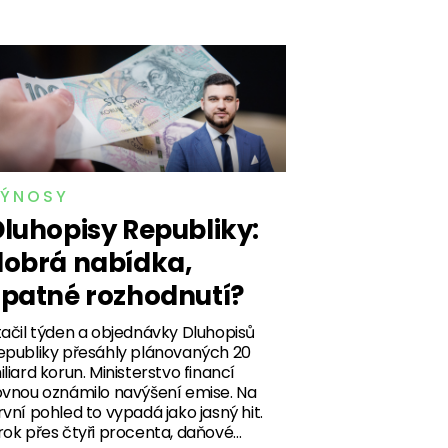
ÝNOSY
luhopisy Republiky:
dobrá nabídka,
špatné rozhodnutí?
tačil týden a objednávky Dluhopisů
epubliky přesáhly plánovaných 20
iliard korun. Ministerstvo financí
ovnou oznámilo navýšení emise. Na
rvní pohled to vypadá jako jasný hit.
rok přes čtyři procenta, daňové…