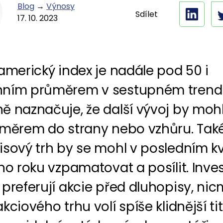
Blog
→
Výnosy
Sdílet
17. 10. 2023
americký index je nadále pod 50 i
ním průměrem v sestupném trend
ě naznačuje, že další vývoj by mohl
směrem do strany nebo vzhůru. Tak
isový trh by se mohl v posledním kv
ho roku vzpamatovat a posílit. Inves
preferují akcie před dluhopisy, ni
kciového trhu volí spíše klidnější tit