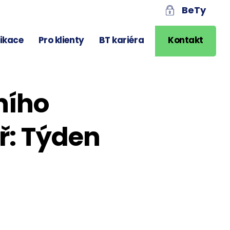
BeTy
likace
Pro klienty
BT kariéra
Kontakt
ního
ř: Týden