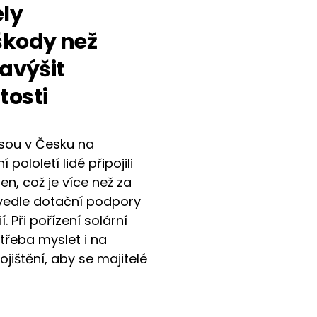
ely
škody než
navýšit
tosti
jsou v Česku na
 pololetí lidé připojili
en, což je více než za
u vedle dotační podpory
 Při pořízení solární
třeba myslet i na
ojištění, aby se majitelé