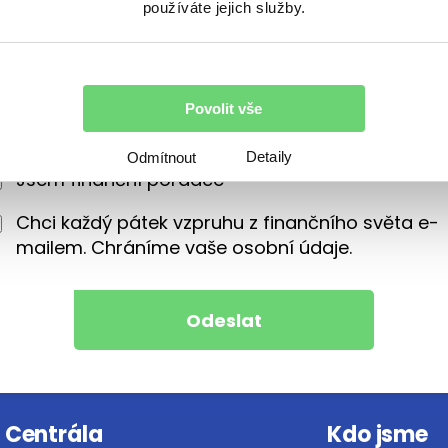
používáte jejich služby.
Povolit vše
Detaily
Odmítnout
Jsem finanční poradce
Chci každý pátek vzpruhu z finančního světa e-
mailem. Chráníme vaše osobní údaje.
Centrála
Kdo jsme