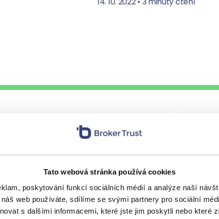
14. 10. 2022
•
3 minuty čtení
jte naše chytré ná
ás pozveme na kávu
. Nechte nám na sebe 
Tato webová stránka používá cookies
eklam, poskytování funkcí sociálních médií a analýze naší náv
 náš web používáte, sdílíme se svými partnery pro sociální média
vat s dalšími informacemi, které jste jim poskytli nebo které z