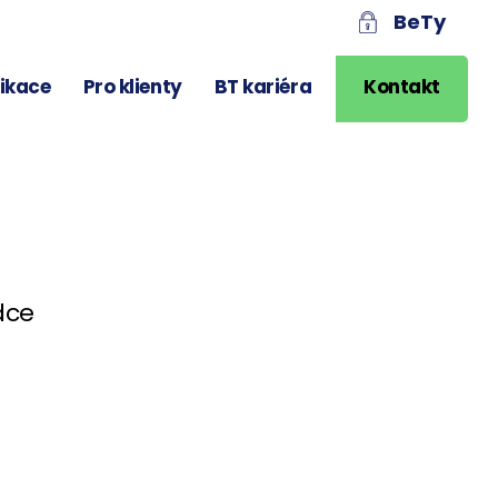
BeTy
likace
Pro klienty
BT kariéra
Kontakt
dce