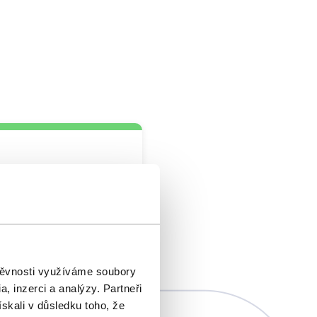
stroje
kontakt.
štěvnosti využíváme soubory
, inzerci a analýzy. Partneři
ískali v důsledku toho, že