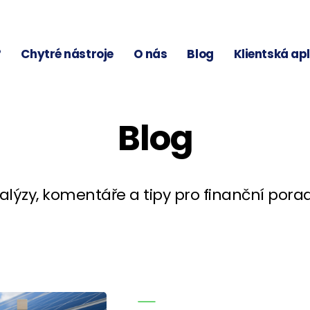
?
Chytré nástroje
O nás
Blog
Klientská ap
Blog
alýzy, komentáře a tipy pro finanční pora