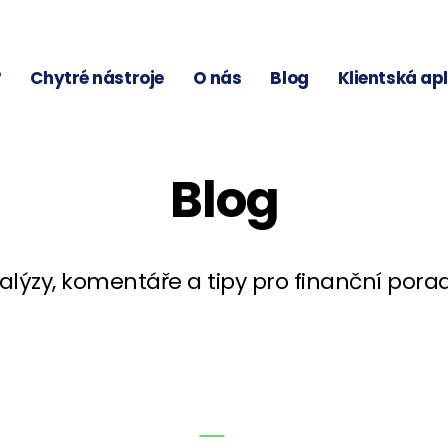
?
Chytré nástroje
O nás
Blog
Klientská ap
Blog
alýzy, komentáře a tipy pro finanční pora