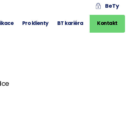
BeTy
likace
Pro klienty
BT kariéra
Kontakt
dce