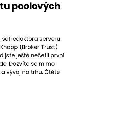
batu poolových
, šéfredaktora serveru
l Knapp (Broker Trust)
d jste ještě nečetli první
i zde. Dozvíte se mimo
i a vývoj na trhu. Čtěte