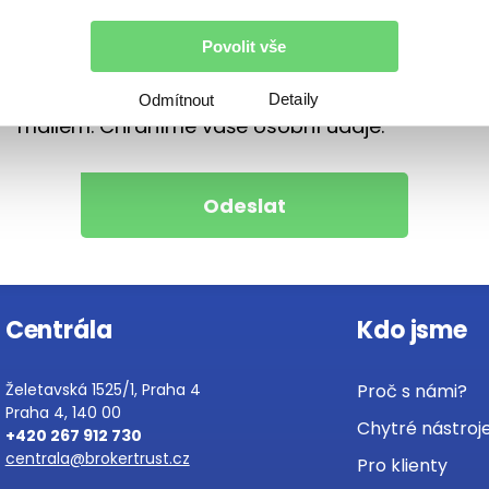
Povolit vše
Jsem finanční poradce
Chci každý pátek vzpruhu z finančního světa e-
Detaily
Odmítnout
mailem. Chráníme vaše osobní údaje.
Centrála
Kdo jsme
Želetavská 1525/1, Praha 4
Proč s námi?
Praha 4, 140 00
Chytré nástroj
+420 267 912 730
centrala@brokertrust.cz
Pro klienty