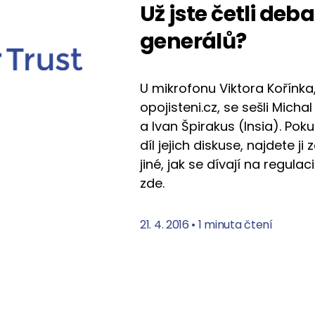
Už jste četli de
generálů?
U mikrofonu Viktora Kořínka
opojisteni.cz, se sešli Micha
a Ivan Špirakus (Insia). Poku
díl jejich diskuse, najdete j
jiné, jak se dívají na regulac
zde.
21. 4. 2016
•
1 minuta čtení