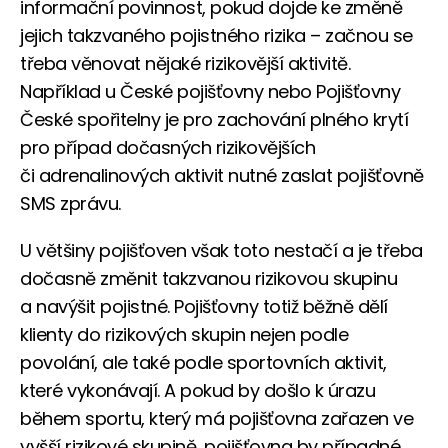
informační povinnost, pokud dojde ke změně
jejich takzvaného pojistného rizika – začnou se
třeba věnovat nějaké rizikovější aktivitě.
Například u České pojišťovny nebo Pojišťovny
České spořitelny je pro zachování plného krytí
pro případ dočasných rizikovějších
či adrenalinových aktivit nutné zaslat pojišťovně
SMS zprávu.
U většiny pojišťoven však toto nestačí a je třeba
dočasně změnit takzvanou rizikovou skupinu
a navýšit pojistné. Pojišťovny totiž běžně dělí
klienty do rizikových skupin nejen podle
povolání, ale také podle sportovních aktivit,
které vykonávají. A pokud by došlo k úrazu
během sportu, který má pojišťovna zařazen ve
vyšší rizikové skupině, pojišťovna by případné