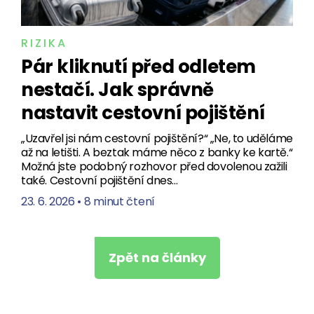
RIZIKA
Pár kliknutí před odletem
nestačí. Jak správně
nastavit cestovní pojištění
„Uzavřel jsi nám cestovní pojištění?“ „Ne, to uděláme
až na letišti. A beztak máme něco z banky ke kartě.“
Možná jste podobný rozhovor před dovolenou zažili
také. Cestovní pojištění dnes…
23. 6. 2026
•
8 minut čtení
Zpět na články