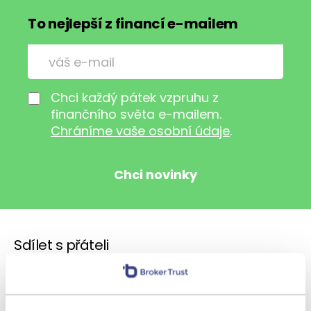
To nejlepší z financí e-mailem
Chci každý pátek vzpruhu z
finančního světa e-mailem.
Chráníme vaše osobní údaje
.
Sdílet s přáteli