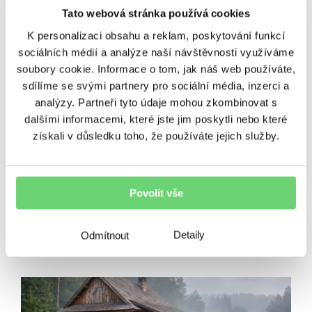
Další témata
Tato webová stránka používá cookies
K personalizaci obsahu a reklam, poskytování funkcí
BeTy
Nezařazené
Ostatní
sociálních médií a analýze naší návštěvnosti využíváme
soubory cookie. Informace o tom, jak náš web používáte,
Podcasty
Poradenství
Regiony
sdílíme se svými partnery pro sociální média, inzerci a
analýzy. Partneři tyto údaje mohou zkombinovat s
dalšími informacemi, které jste jim poskytli nebo které
Rizika
Úvěrování
Výnosy
získali v důsledku toho, že používáte jejich služby.
Vzdělávání
Zpravodaj
Povolit vše
SOUVISEJÍCÍ ČLÁNKY
Detaily
Odmítnout