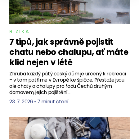
RIZIKA
7 tipů, jak správně pojistit
chatu nebo chalupu, ať máte
klid nejen v létě
Zhruba každý pátý český dům je určený k rekreaci
– v tom patříme v Evropě ke špičce. Přestože jsou
ale chaty a chalupy pro řadu Čechů druhým
domovem, jejich pojištění…
23. 7. 2026
•
7 minut čtení