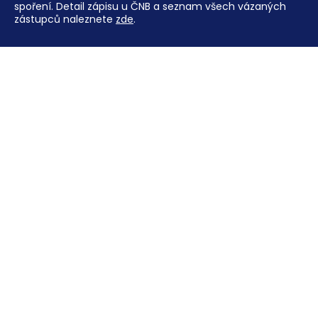
spoření. Detail zápisu u ČNB a seznam všech vázaných
zástupců naleznete
zde
.