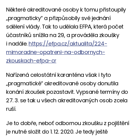
Některé akreditované osoby k tomu přistoupily
„pragmaticky“ a přizpůsobily své jednání
sdělení vlády. Tak to udělala EFPA, která počet
účastníků snížila na 29, a prováděla zkoušky
i nadále.
https://efpa.cz/aktualita/224-
mimoradne-opatreni-na-odbornych-
zkouskach-efpa-cr
Nařízená celostátní karanténa však i tyto
„pragmatické“ akreditované osoby donutila
konání zkoušek pozastavit. Vypsané termíny do
27. 3. se tak u všech akreditovaných osob zcela
ruší.
Je to dobře, neboť odbornou zkoušku z pojištění
je nutné složit do 1. 12. 2020. Je tedy ještě