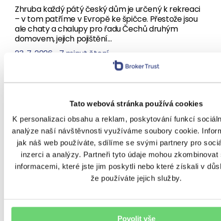
Zhruba každý pátý český dům je určený k rekreaci
– v tom patříme v Evropě ke špičce. Přestože jsou
ale chaty a chalupy pro řadu Čechů druhým
domovem, jejich pojištění…
23. 7. 2026
•
7 minut čtení
Tato webová stránka používá cookies
K personalizaci obsahu a reklam, poskytování funkcí sociál
analýze naší návštěvnosti využíváme soubory cookie. Infor
jak náš web používáte, sdílíme se svými partnery pro sociá
RIZIKA
inzerci a analýzy. Partneři tyto údaje mohou zkombinovat 
Dovolená zaplacená, odjezd
informacemi, které jste jim poskytli nebo které získali v důs
že používáte jejich služby.
zrušený. Kdy pomůže
pojištění storna?
Povolit vše
Kufry sbalené, pasy připravené, očekávání veliká. A