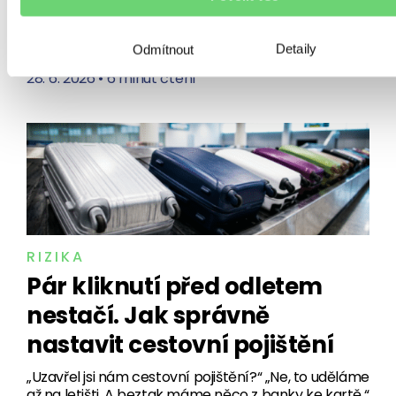
pak přijde něco, co vysněné dovolené hodí klacek
pod nohy. Nemoc, úraz nebo jiná vážná komplikace
Detaily
může cestu zrušit na poslední chvíli –…
Odmítnout
28. 6. 2026
•
6 minut čtení
RIZIKA
Pár kliknutí před odletem
nestačí. Jak správně
nastavit cestovní pojištění
„Uzavřel jsi nám cestovní pojištění?“ „Ne, to uděláme
až na letišti. A beztak máme něco z banky ke kartě.“