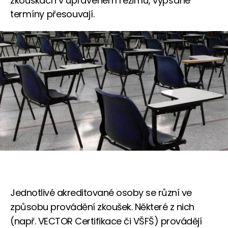
zkouškách v upraveném režimu, vypsané
termíny přesouvají.
Jednotlivé akreditované osoby se různí ve
způsobu provádění zkoušek. Některé z nich
(např. VECTOR Certifikace či VŠFŠ) provádějí