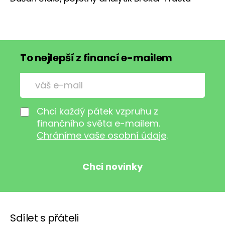
To nejlepší z financí e-mailem
Chci každý pátek vzpruhu z
finančního světa e-mailem.
Chráníme vaše osobní údaje
.
Sdílet s přáteli