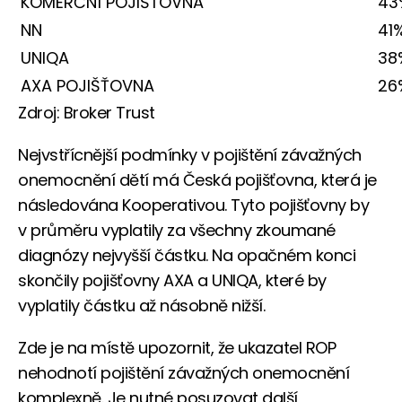
KOMERČNÍ POJIŠŤOVNA
43
NN
41
UNIQA
38
AXA POJIŠŤOVNA
26
Zdroj: Broker Trust
Nejvstřícnější podmínky v pojištění závažných
onemocnění dětí má Česká pojišťovna, která je
následována Kooperativou. Tyto pojišťovny by
v průměru vyplatily za všechny zkoumané
diagnózy nejvyšší částku. Na opačném konci
skončily pojišťovny AXA a UNIQA, které by
vyplatily částku až násobně nižší.
Zde je na místě upozornit, že ukazatel ROP
nehodnotí pojištění závažných onemocnění
komplexně. Je nutné posuzovat další