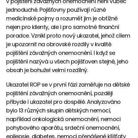
v pojištění závažných onemocnění není vůbec
jednoduché. Pojišťovny používají různé
medicínské pojmy a rozumět jim je obtížné
nejen pro klienty, ale i pro samotné finanční
poradce. Vznikl proto nový ukazatel, jehož cílem
je upozornit na obrovské rozdíly v kvalitě
pojištění závažných onemocnění. I když se
pojištění nazývá u všech pojišťoven stejně, jeho
obsah je bohužel velmi rozdílný.
Ukazatel ROP se v první fázi zaměřuje na dětské
pojištění závažných onemocnění, později
přibyde i ukazatel pro dospělé. Analyzováno
bylo 13 různých skupin dětských nemocí,
například onkologická onemocnění, nemoci
pohybového aparátu, srdeční onemocnění,
epilepsie, diabetes, nemoci přenášené klíšťaty