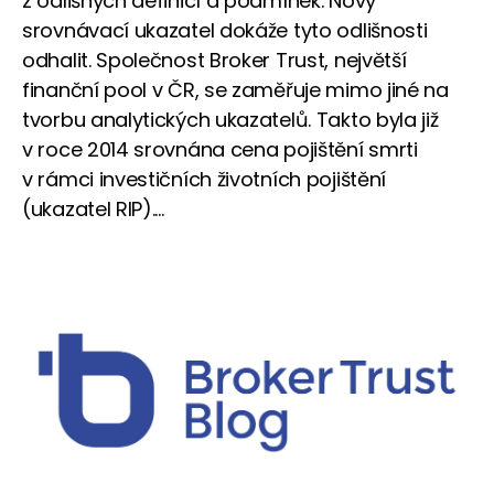
z odlišných definicí a podmínek. Nový
srovnávací ukazatel dokáže tyto odlišnosti
odhalit. Společnost Broker Trust, největší
finanční pool v ČR, se zaměřuje mimo jiné na
tvorbu analytických ukazatelů. Takto byla již
v roce 2014 srovnána cena pojištění smrti
v rámci investičních životních pojištění
(ukazatel RIP)....