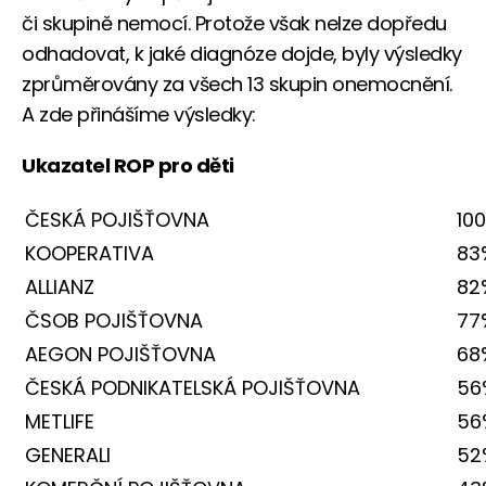
či skupině nemocí. Protože však nelze dopředu
odhadovat, k jaké diagnóze dojde, byly výsledky
zprůměrovány za všech 13 skupin onemocnění.
A zde přinášíme výsledky:
Ukazatel ROP pro děti
ČESKÁ POJIŠŤOVNA
10
KOOPERATIVA
83
ALLIANZ
82
ČSOB POJIŠŤOVNA
77
AEGON POJIŠŤOVNA
68
ČESKÁ PODNIKATELSKÁ POJIŠŤOVNA
56
METLIFE
56
GENERALI
52