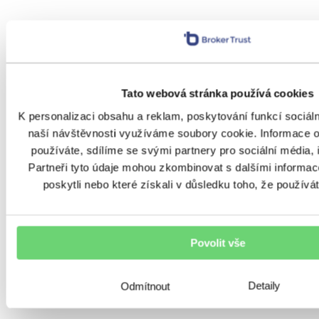
Tato webová stránka používá cookies
K personalizaci obsahu a reklam, poskytování funkcí sociál
RIZIKA
naší návštěvnosti využíváme soubory cookie. Informace o
7 tipů, jak správně pojistit
používáte, sdílíme se svými partnery pro sociální média, 
Partneři tyto údaje mohou zkombinovat s dalšími informace
chatu nebo chalupu, ať máte
poskytli nebo které získali v důsledku toho, že používát
klid nejen v létě
Zhruba každý pátý český dům je určený k rekreaci
– v tom patříme v Evropě ke špičce. Přestože jsou
Povolit vše
ale chaty a chalupy pro řadu Čechů druhým
domovem, jejich pojištění…
Detaily
Odmítnout
23. 7. 2026
•
7 minut čtení