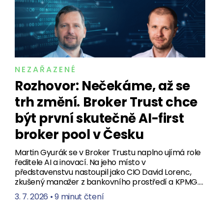
NEZAŘAZENÉ
Rozhovor: Nečekáme, až se
trh změní. Broker Trust chce
být první skutečně AI-first
broker pool v Česku
Martin Gyurák se v Broker Trustu naplno ujímá role
ředitele AI a inovací. Na jeho místo v
představenstvu nastoupil jako CIO David Lorenc,
zkušený manažer z bankovního prostředí a KPMG.…
3. 7. 2026
•
9 minut čtení