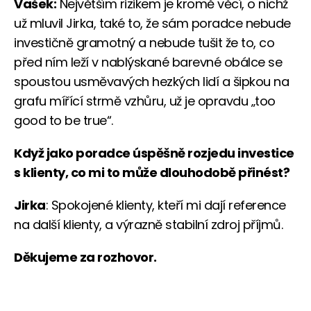
Vašek:
Největším rizikem je kromě věcí, o nichž
už mluvil Jirka, také to, že sám poradce nebude
investičně gramotný a nebude tušit že to, co
před ním leží v nablýskané barevné obálce se
spoustou usměvavých hezkých lidí a šipkou na
grafu mířící strmě vzhůru, už je opravdu „too
good to be true“.
Když jako poradce úspěšně rozjedu investice
s klienty, co mi to může dlouhodobě přinést?
Jirka
: Spokojené klienty, kteří mi dají reference
na další klienty, a výrazně stabilní zdroj příjmů.
Děkujeme za rozhovor.