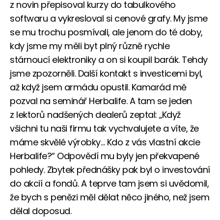
z novin přepisoval kurzy do tabulkového
softwaru a vykresloval si cenové grafy. My jsme
se mu trochu posmívali, ale jenom do té doby,
kdy jsme my měli byt plný různě rychle
stárnoucí elektroniky a on si koupil barák. Tehdy
jsme zpozorněli. Další kontakt s investicemi byl,
až když jsem armádu opustil. Kamarád mě
pozval na seminář Herbalife. A tam se jeden
z lektorů nadšených dealerů zeptal: „Když
všichni tu naši firmu tak vychvalujete a víte, že
máme skvělé výrobky… Kdo z vás vlastní akcie
Herbalife?“ Odpovědí mu byly jen překvapené
pohledy. Zbytek přednášky pak byl o investování
do akcií a fondů. A teprve tam jsem si uvědomil,
že bych s penězi měl dělat něco jiného, než jsem
dělal doposud.