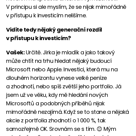
V principu si ale myslím, že se nijak mimořádně
v přístupu k investicím nelišíme.
Vidíte tedy nějaký generační rozdíl
v přístupu k investicím?
Vašek:
Určitě. Jirka je mladík a jako takový
může chtít na trhu hledat nějaký budoucí
Microsoft nebo Apple. Investici, která mu na
dlouhém horizontu vynese velké peníze
a zhodnotí, nebo spíš zvětší jeho portfolio. Já
jsem už ve věku, kdy mě hledání nových
Microsoftů a podobných příběhů nijak
mimořádně nezajímá. Když se to stane a nějaká
akcie z portfolia zhodnotí o 1 000 %, tak
samozřejmě OK. Srovnám se s tím. 😊 Mým