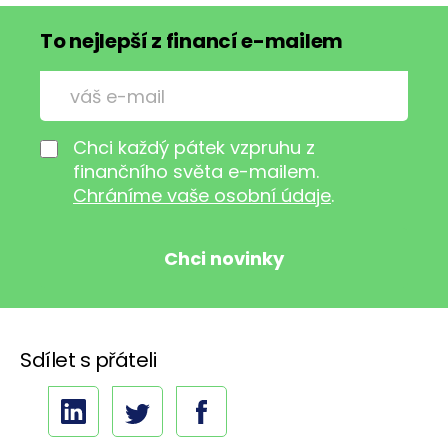
To nejlepší z financí e-mailem
Chci každý pátek vzpruhu z
finančního světa e-mailem.
Chráníme vaše osobní údaje
.
Sdílet s přáteli