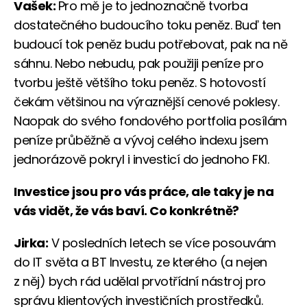
Vašek:
Pro mě je to jednoznačně tvorba
dostatečného budoucího toku peněz. Buď ten
budoucí tok peněz budu potřebovat, pak na ně
sáhnu. Nebo nebudu, pak použiji peníze pro
tvorbu ještě většího toku peněz. S hotovostí
čekám většinou na výraznější cenové poklesy.
Naopak do svého fondového portfolia posílám
peníze průběžně a vývoj celého indexu jsem
jednorázově pokryl i investicí do jednoho FKI.
Investice jsou pro vás práce, ale taky je na
vás vidět, že vás baví. Co konkrétně?
Jirka:
V posledních letech se více posouvám
do IT světa a BT Investu, ze kterého (a nejen
z něj) bych rád udělal prvotřídní nástroj pro
správu klientových investičních prostředků.