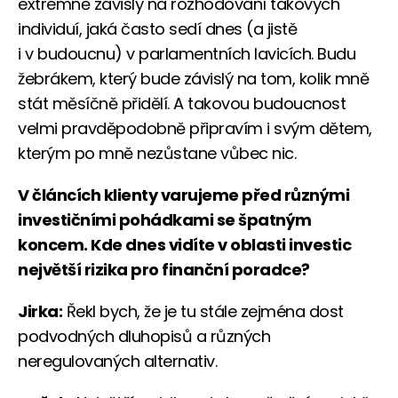
extrémně závislý na rozhodování takových
individuí, jaká často sedí dnes (a jistě
i v budoucnu) v parlamentních lavicích. Budu
žebrákem, který bude závislý na tom, kolik mně
stát měsíčně přidělí. A takovou budoucnost
velmi pravděpodobně připravím i svým dětem,
kterým po mně nezůstane vůbec nic.
V článcích klienty varujeme před různými
investičními pohádkami se špatným
koncem. Kde dnes vidíte v oblasti investic
největší rizika pro finanční poradce?
Jirka:
Řekl bych, že je tu stále zejména dost
podvodných dluhopisů a různých
neregulovaných alternativ.