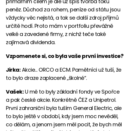
primárním cílem je ale už spíš tvorba toku
peněz. Důchod za rohem, peníze od státu jsou
vždycky věc nejistá, a tak se další zdroj příjmů
určitě hodí. Proto mám v portfoliu převážně
velké a zavedené firmy, z nichž teče také
zajímavá dividenda.
Vzpomenete si, co byla vaše první investice?
Jirka:
Akcie… ORCO a ECM. Pamětníci už tuší, že
to bylo draze zaplacené „školné“.
Vašek:
U mě to byly základní fondy ve Spořce
a pak české akcie. Konkrétně ČEZ a Unipetrol.
První zahraniční byla tuším General Electric, ale
to bylo ještě v období, kdy jsem moc nevěděl,
co dělám, a jenom jsem měl pocit, že bych měl