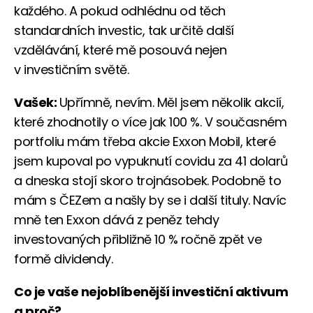
každého. A pokud odhlédnu od těch
standardních investic, tak určitě další
vzdělávání, které mě posouvá nejen
v investičním světě.
Vašek:
Upřímně, nevím. Měl jsem několik akcií,
které zhodnotily o více jak 100 %. V současném
portfoliu mám třeba akcie Exxon Mobil, které
jsem kupoval po vypuknutí covidu za 41 dolarů
a dneska stojí skoro trojnásobek. Podobně to
mám s ČEZem a našly by se i další tituly. Navíc
mně ten Exxon dává z peněz tehdy
investovaných přibližně 10 % ročně zpět ve
formě dividendy.
Co je vaše nejoblíbenější investiční aktivum
a proč?