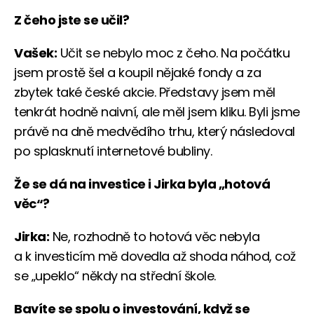
Z čeho jste se učil?
Vašek:
Učit se nebylo moc z čeho. Na počátku
jsem prostě šel a koupil nějaké fondy a za
zbytek také české akcie. Představy jsem měl
tenkrát hodně naivní, ale měl jsem kliku. Byli jsme
právě na dně medvědího trhu, který následoval
po splasknutí internetové bubliny.
Že se dá na investice i Jirka byla „hotová
věc“?
Jirka:
Ne, rozhodně to hotová věc nebyla
a k investicím mě dovedla až shoda náhod, což
se „upeklo“ někdy na střední škole.
Bavíte se spolu o investování, když se