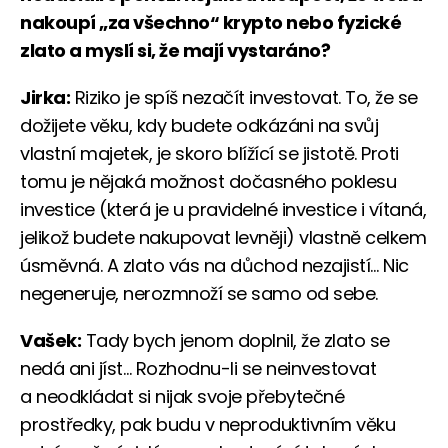
nakoupí „za všechno“ krypto nebo fyzické
zlato a myslí si, že mají vystaráno?
Jirka:
Riziko je spíš nezačít investovat. To, že se
dožijete věku, kdy budete odkázáni na svůj
vlastní majetek, je skoro blížící se jistotě. Proti
tomu je nějaká možnost dočasného poklesu
investice (která je u pravidelné investice i vítaná,
jelikož budete nakupovat levněji) vlastně celkem
úsměvná. A zlato vás na důchod nezajistí… Nic
negeneruje, nerozmnoží se samo od sebe.
Vašek:
Tady bych jenom doplnil, že zlato se
nedá ani jíst… Rozhodnu-li se neinvestovat
a neodkládat si nijak svoje přebytečné
prostředky, pak budu v neproduktivním věku