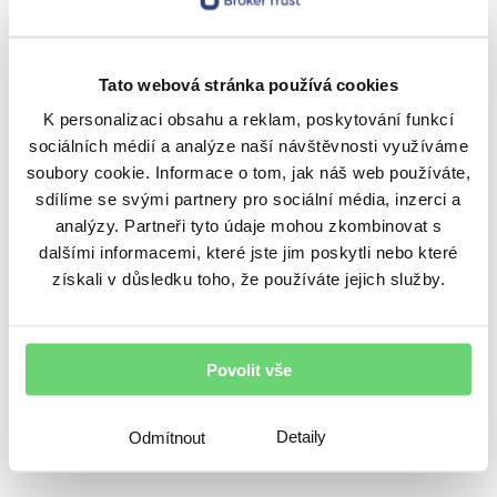
těžce vydělané peníze. Pracoval jsem
s takovými lidmi v brněnské pobočce Fio banky
a věřte, že to je pole neorané. Velké peníze
Tato webová stránka používá cookies
a nulové znalosti, to je nejhorší kombinace.
K personalizaci obsahu a reklam, poskytování funkcí
sociálních médií a analýze naší návštěvnosti využíváme
Měl by být finanční poradce zároveň
soubory cookie. Informace o tom, jak náš web používáte,
investor?
sdílíme se svými partnery pro sociální média, inzerci a
analýzy. Partneři tyto údaje mohou zkombinovat s
Jirka:
Jednoznačně ano. Protože pokud si sám
dalšími informacemi, které jste jim poskytli nebo které
se svými penězi nezažiju emoce, které cítí klient,
získali v důsledku toho, že používáte jejich služby.
když jde investice dolů, nebo naopak
realizujeme zisk, tak se velmi těžko zvládají
klientské emoce a poradce nemůže být dobrým
Povolit vše
koučem. Nehledě na to, pokud klient vidí, že když
mám stejné produkty, tak o tom jen
Detaily
Odmítnout
nepovídám, ale mám v tom i vlastní peníze.