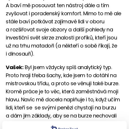
A baví mě posouvat ten nástroj dále a tím
zvyšovat i poradenský komfort. Mimo to mě ale
stále baví potkávat zajímavé lidi v oboru
a rozšiřovat svoje obzory a další pohledy na
investiční svět skrze znalosti profíků, kteří jsou
už na trhu matadoři (a někteří o sobě říkají, že
i dinosauři).
Vašek:
Byl jsem vždycky spíš analytický typ.
Proto hraji třeba šachy, kde jsem to dotáhl na
mistrovskou třídu, a proto se věnuji také burze.
Kromě práce je to věc, která zaměstnává moji
hlavu. Navíc mě docela naplňuje i to, když učím
lidi, kteří se se svými penězi chystají na burzu
a dám jim základy, aby se na burze nechovali
jako pitomci a nenasypali tam bezmyšlenkovitě