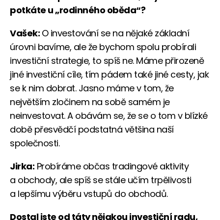
potkáte u „rodinného oběda“?
Vašek:
O investování se na nějaké základní
úrovni bavíme, ale že bychom spolu probírali
investiční strategie, to spíš ne. Máme přirozeně
jiné investiční cíle, tím pádem také jiné cesty, jak
se k nim dobrat. Jasno máme v tom, že
největším zločinem na sobě samém je
neinvestovat. A obávám se, že se o tom v blízké
době přesvědčí podstatná většina naší
společnosti.
Jirka:
Probíráme občas tradingové aktivity
a obchody, ale spíš se stále učím trpělivosti
a lepšímu výběru vstupů do obchodů.
Dostal jste od táty nějakou investiční radu,