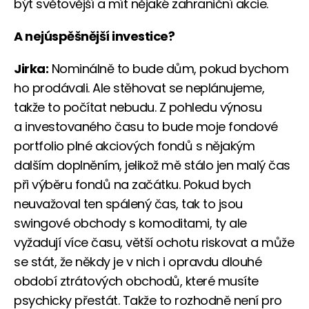
být světovější a mít nějaké zahraniční akcie.
A nejúspěšnější investice?
Jirka:
Nominálně to bude dům, pokud bychom
ho prodávali. Ale stěhovat se neplánujeme,
takže to počítat nebudu. Z pohledu výnosu
a investovaného času to bude moje fondové
portfolio plné akciových fondů s nějakým
dalším doplněním, jelikož mě stálo jen malý čas
při výběru fondů na začátku. Pokud bych
neuvažoval ten spálený čas, tak to jsou
swingové obchody s komoditami, ty ale
vyžadují více času, větší ochotu riskovat a může
se stát, že někdy je v nich i opravdu dlouhé
období ztrátových obchodů, které musíte
psychicky přestát. Takže to rozhodně není pro