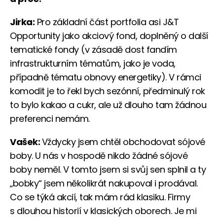
Jirka:
Pro základní část portfolia asi J&T
Opportunity jako akciový fond, doplněný o další
tematické fondy (v zásadě dost fandím
infrastrukturním tématům, jako je voda,
případně tématu obnovy energetiky). V rámci
komodit je to řekl bych sezónní, předminulý rok
to bylo kakao a cukr, ale už dlouho tam žádnou
preferenci nemám.
Vašek:
Vždycky jsem chtěl obchodovat sójové
boby. U nás v hospodě nikdo žádné sójové
boby neměl. V tomto jsem si svůj sen splnil a ty
„bobky“ jsem několikrát nakupoval i prodával.
Co se týká akcií, tak mám rád klasiku. Firmy
s dlouhou historií v klasických oborech. Je mi