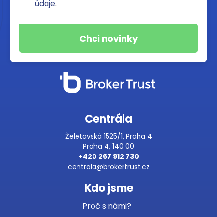
údaje
.
Centrála
Želetavská 1525/1, Praha 4
Praha 4, 140 00
+420 267 912 730
centrala@brokertrust.cz
Kdo jsme
Proč s námi?