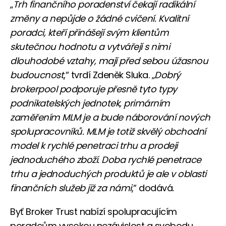
„
Trh finančního poradenství čekají radikální
změny a nepůjde o žádné cvičení. Kvalitní
poradci, kteří přinášejí svým klientům
skutečnou hodnotu a vytvářejí s nimi
dlouhodobé vztahy, mají před sebou úžasnou
budoucnost
,“ tvrdí Zdeněk Sluka. „
Dobrý
brokerpool podporuje přesně tyto typy
podnikatelských jednotek, primárním
zaměřením MLM je a bude náborování nových
spolupracovníků. MLM je totiž skvělý obchodní
model k rychlé penetraci trhu a prodeji
jednoduchého zboží. Doba rychlé penetrace
trhu a jednoduchých produktů je ale v oblasti
finančních služeb již za námi
,“ dodává.
Byť Broker Trust nabízí spolupracujícím
poradcům vysokou nezávislost a svobodu