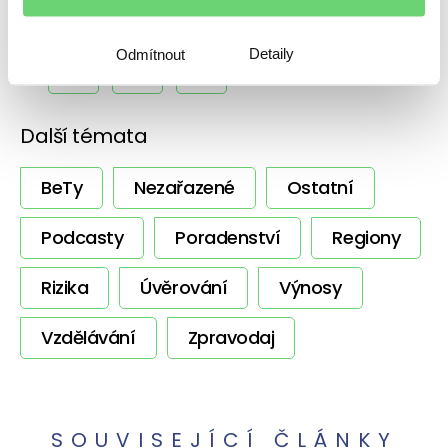
Sdílet s přáteli
Detaily
Odmítnout
Další témata
BeTy
Nezařazené
Ostatní
Podcasty
Poradenství
Regiony
Rizika
Úvěrování
Výnosy
Vzdělávání
Zpravodaj
SOUVISEJÍCÍ ČLÁNKY