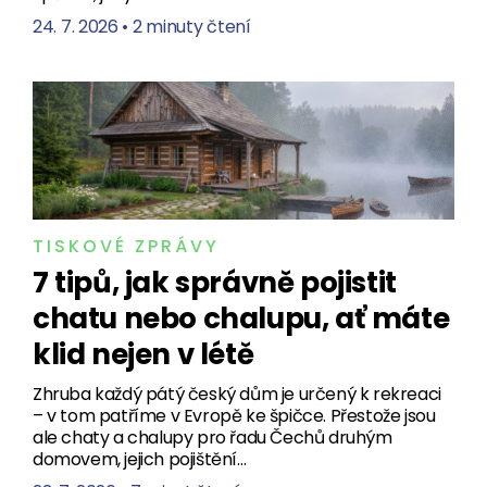
24. 7. 2026
•
2 minuty čtení
TISKOVÉ ZPRÁVY
7 tipů, jak správně pojistit
chatu nebo chalupu, ať máte
klid nejen v létě
Zhruba každý pátý český dům je určený k rekreaci
– v tom patříme v Evropě ke špičce. Přestože jsou
ale chaty a chalupy pro řadu Čechů druhým
domovem, jejich pojištění…