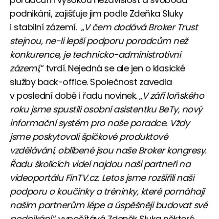
podnikání, zajišťuje jim podle Zdeňka Sluky
i stabilní zázemí. „
V čem dodává Broker Trust
stejnou, ne-li lepší podporu poradcům než
konkurence, je technicko-administrativní
zázemí
,“ tvrdí. Nejedná se ale jen o klasické
služby back-office. Společnost zavedla
v poslední době i řadu novinek. „
V září loňského
roku jsme spustili osobní asistentku BeTy, nový
informační systém pro naše poradce. Vždy
jsme poskytovali špičkové produktové
vzdělávání, oblíbené jsou naše Broker kongresy.
Řadu školících videí najdou naši partneři na
videoportálu FinTV.cz. Letos jsme rozšířili naši
podporu o koučinky a tréninky, které pomáhají
našim partnerům lépe a úspěšněji budovat své
podnikání
,“ vypočítává Zdeněk Sluka některé