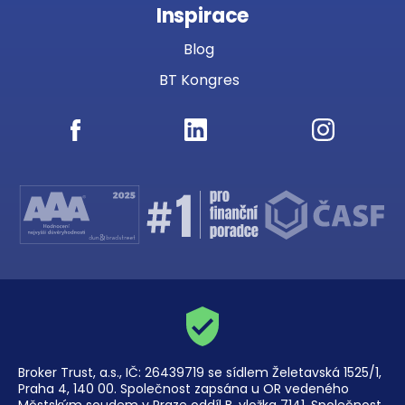
Inspirace
Blog
BT Kongres
Broker Trust, a.s., IČ: 26439719 se sídlem Želetavská 1525/1,
Praha 4, 140 00. Společnost zapsána u OR vedeného
Městským soudem v Praze oddíl B, vložka 7141. Společnost