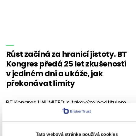
Růst začíná za hranicí jistoty. BT
Kongres předá 25 let zkušeností
v jediném dni a ukáže, jak
překonávat limity
BT Kongres UNLIMITED, s takovým podtitulem
pořádá Broker Trust svou tradiční podzimní
akci pro finanční profesionály, a to
už 27. listopadu v Clarion Congress Hotelu
Praha. Celý den se zaměří na to, jak zúročit
Tato webová stránka používá cookies