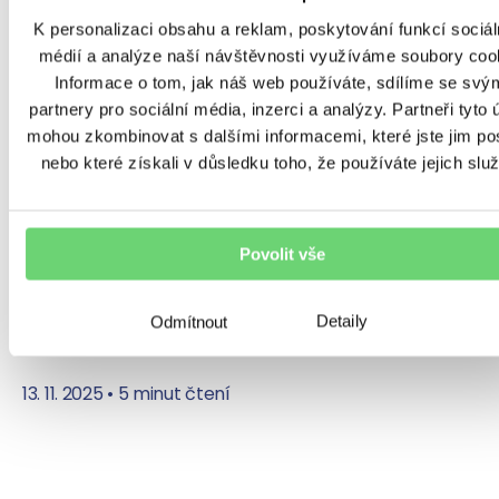
25 let zkušeností jedničky na českém trhu
K personalizaci obsahu a reklam, poskytování funkcí sociál
a jak dosahovat lepších výsledků díky
médií a analýze naší návštěvnosti využíváme soubory coo
Informace o tom, jak náš web používáte, sdílíme se svý
překonávání limitů – nejen při poradenské
partnery pro sociální média, inzerci a analýzy. Partneři tyto 
práci, ale i při využívání nových technologií,
mohou zkombinovat s dalšími informacemi, které jste jim pos
rozvoji týmů nebo v osobním životě. Největší
nebo které získali v důsledku toho, že používáte jejich slu
český zprostředkovatel finančních produktů
spolu s partnery připravil pro účastníky přes
20 nabitých přednášek a panelových diskuzí
Povolit vše
s předními odborníky a inspirativními
osobnostmi, které vědí, jak posouvat
Detaily
Odmítnout
a překračovat vlastní hranice.
13. 11. 2025
•
5 minut čtení