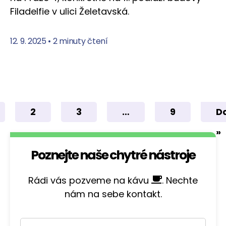
Filadelfie v ulici Želetavská.
12. 9. 2025
•
2 minuty čtení
2
3
…
9
Da
»
Poznejte naše chytré nástroje
Rádi vás pozveme na kávu
. Nechte
nám na sebe kontakt.