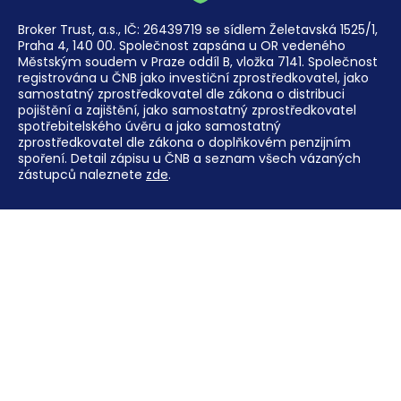
Broker Trust, a.s., IČ: 26439719 se sídlem Želetavská 1525/1,
Praha 4, 140 00. Společnost zapsána u OR vedeného
Městským soudem v Praze oddíl B, vložka 7141. Společnost
registrována u ČNB jako investiční zprostředkovatel, jako
samostatný zprostředkovatel dle zákona o distribuci
pojištění a zajištění, jako samostatný zprostředkovatel
spotřebitelského úvěru a jako samostatný
zprostředkovatel dle zákona o doplňkovém penzijním
spoření. Detail zápisu u ČNB a seznam všech vázaných
zástupců naleznete
zde
.