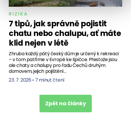
RIZIKA
7 tipů, jak správně pojistit
chatu nebo chalupu, ať máte
klid nejen v létě
Zhruba každý pátý český dům je určený k rekreaci
– v tom patříme v Evropě ke špičce. Přestože jsou
ale chaty a chalupy pro řadu Čechů druhým
domovem, jejich pojištění…
23. 7. 2026
•
7 minut čtení
Zpět na články