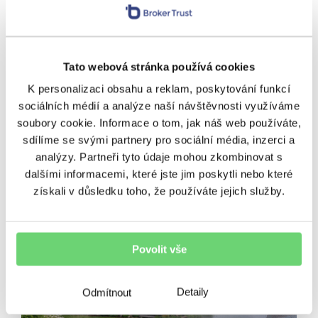
NEZAŘAZENÉ
Bezpečný nájemce jako
Tato webová stránka používá cookies
základ stabilních výnosů pro
K personalizaci obsahu a reklam, poskytování funkcí
realitní fondy
sociálních médií a analýze naší návštěvnosti využíváme
soubory cookie. Informace o tom, jak náš web používáte,
Bezpečný nájemce už dnes není jen otázkou
sdílíme se svými partnery pro sociální média, inzerci a
velikosti firmy nebo délky nájemní smlouvy. Česká
ekonomika prochází proměnou, do fungování firem
analýzy. Partneři tyto údaje mohou zkombinovat s
vstupuje umělá inteligence, mění se demografie i
dalšími informacemi, které jste jim poskytli nebo které
způsob, jakým lidé…
získali v důsledku toho, že používáte jejich služby.
24. 7. 2026
•
2 minuty čtení
Povolit vše
Detaily
Odmítnout