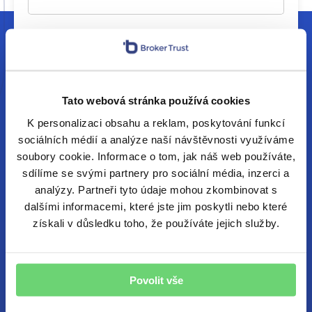
Jsem finanční poradce
Chci každý pátek vzpruhu z finančního
světa e-mailem. Chráníme vaše osobní
údaje.
Tato webová stránka používá cookies
K personalizaci obsahu a reklam, poskytování funkcí
sociálních médií a analýze naší návštěvnosti využíváme
soubory cookie. Informace o tom, jak náš web používáte,
sdílíme se svými partnery pro sociální média, inzerci a
analýzy. Partneři tyto údaje mohou zkombinovat s
dalšími informacemi, které jste jim poskytli nebo které
získali v důsledku toho, že používáte jejich služby.
Centrála
Povolit vše
Želetavská 1525/1, Praha 4
Praha 4, 140 00