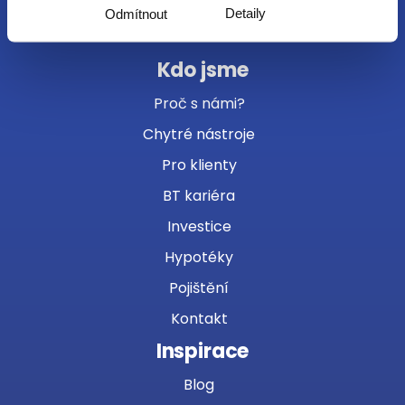
+420 267 912 730
Detaily
Odmítnout
centrala@brokertrust.cz
Kdo jsme
Proč s námi?
Chytré nástroje
Pro klienty
BT kariéra
Investice
Hypotéky
Pojištění
Kontakt
Inspirace
Blog