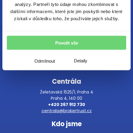
světa e-mailem. Chráníme vaše osobní
analýzy. Partneři tyto údaje mohou zkombinovat s
údaje.
dalšími informacemi, které jste jim poskytli nebo které
získali v důsledku toho, že používáte jejich služby.
Povolit vše
Detaily
Odmítnout
Centrála
Želetavská 1525/1, Praha 4
Praha 4, 140 00
+420 267 912 730
centrala@brokertrust.cz
Kdo jsme