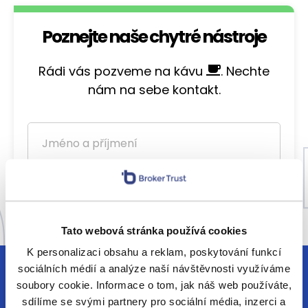
Poznejte naše chytré nástroje
Rádi vás pozveme na kávu
. Nechte
nám na sebe kontakt.
Tato webová stránka používá cookies
K personalizaci obsahu a reklam, poskytování funkcí
sociálních médií a analýze naší návštěvnosti využíváme
Jsem finanční poradce
soubory cookie. Informace o tom, jak náš web používáte,
sdílíme se svými partnery pro sociální média, inzerci a
Chci každý pátek vzpruhu z finančního