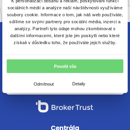
K personalizaci obsahu a reklam, poskytování funkcí
sociálních médií a analýze naší návštěvnosti využíváme
soubory cookie. Informace o tom, jak náš web používáte,
sdílíme se svými partnery pro sociální média, inzerci a
analýzy. Partneři tyto údaje mohou zkombinovat s
Jsem finanční poradce
dalšími informacemi, které jste jim poskytli nebo které
získali v důsledku toho, že používáte jejich služby.
Chci každý pátek vzpruhu z finančního
světa e-mailem. Chráníme vaše osobní
údaje.
Povolit vše
Detaily
Odmítnout
Centrála