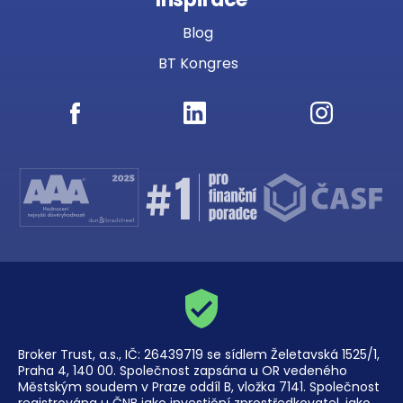
Blog
BT Kongres
Broker Trust, a.s., IČ: 26439719 se sídlem Želetavská 1525/1,
Praha 4, 140 00. Společnost zapsána u OR vedeného
Městským soudem v Praze oddíl B, vložka 7141. Společnost
registrována u ČNB jako investiční zprostředkovatel, jako