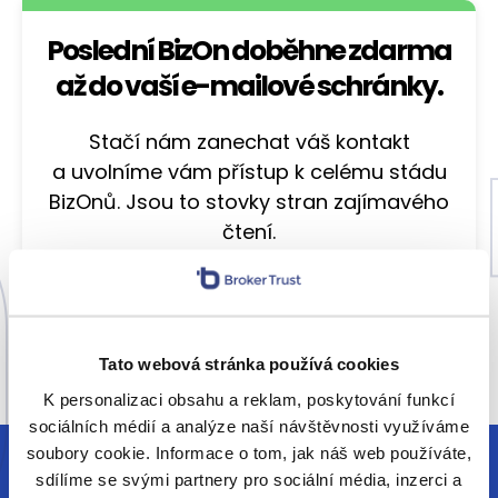
Poslední BizOn doběhne zdarma
až do vaší e-mailové schránky.
Stačí nám zanechat váš kontakt
a uvolníme vám přístup k celému stádu
BizOnů. Jsou to stovky stran zajímavého
čtení.
Tato webová stránka používá cookies
Chci každý pátek vzpruhu z finančního
K personalizaci obsahu a reklam, poskytování funkcí
světa e-mailem. Chráníme vaše osobní
sociálních médií a analýze naší návštěvnosti využíváme
údaje.
soubory cookie. Informace o tom, jak náš web používáte,
sdílíme se svými partnery pro sociální média, inzerci a