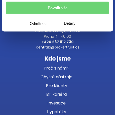
Povolit vše
Centrála
Detaily
Odmítnout
Želetavská 1525/1, Praha 4
Praha 4, 140 00
+420 267 912 730
centrala@brokertrust.cz
Kdo jsme
Proč s námi?
Chytré nástroje
Pro klienty
BT kariéra
Investice
Hypotéky